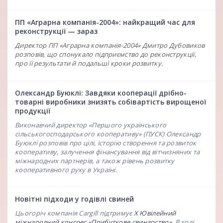
ПП «Аграрна компанія-2004»: найкращий час для
реконструкції — зараз
Директор ПП «Аграрна компанія-2004» Дмитро Дубовиков
розповів, що спонукало підприємство до реконструкції,
про її результати й подальші кроки розвитку.
Олександр Буюклі: Завдяки кооперації дрібно-
товарні виробники знизять собівартість вирощеної
продукції
Виконавчий директор «Першого українського
сільськогосподарського кооперативу» (ПУСК) Олександр
Буюклі розповів про цілі, історію створення та розвиток
кооперативу, залучення фінансування від вітчизняних та
міжнародних партнерів, а також рівень розвитку
кооперативного руху в Україні.
Новітні підходи у годівлі свиней
Цьогоріч компанія Cargill підтримує
Х Ювілейний
міжнародний конгрес «Прибуткове свинарство»
. В ході