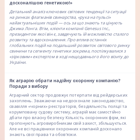
досконалішою генетикою!»
Детальний аналіз ключових світових тенденції та ситуації
на ринках флагманів свинарства, «рука на пульсі»
найактуальніших подій — ось за що знають та цінують
Джима Лонга. Втім, клієнти компанії Genesus
Inc
.,
президентом якої він є, завдячують їй можливістю сталого
розвитку та вдосконалення. Про вплив останніх
глобальних подій на подальший розвиток світового ринку
свинини та сегменту генетики зокрема, поспілкувалися з
«зірковим» експертом в ході нещодавнього його візиту до
України.
Як аграрію обрати надійну охоронну компанію?
Поради з вибору
Аграрний сектор продовжує потерпати від рейдерських
захоплень. Зважаючи на недосконале законодавство,
свавілля «чорних» реєстраторів, бездіяльність поліції та
корумповану судову систему, аграрій має самостійно
дбати про власну безпеку Кількість охоронних фірм, які
пропонують агровиробникам свій захист, збільшується.
Але не всі працівники охоронних компаній досконало
знають свої права та обов’язки.