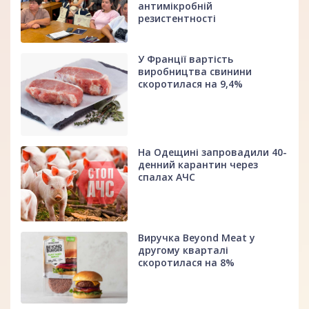
антимікробній
резистентності
У Франції вартість
виробництва свинини
скоротилася на 9,4%
На Одещині запровадили 40-
денний карантин через
спалах АЧС
Виручка Beyond Meat у
другому кварталі
скоротилася на 8%