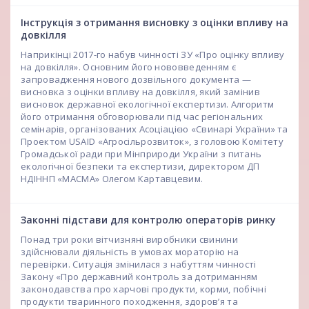
Інструкція з отримання висновку з оцінки впливу на
довкілля
Наприкінці 2017-го набув чинності ЗУ «Про оцінку впливу
на довкілля». Основним його нововведенням є
запровадження нового дозвільного документа —
висновка з оцінки впливу на довкілля, який замінив
висновок державної екологічної експертизи. Алгоритм
його отримання обговорювали під час регіональних
семінарів, організованих Асоціацією «Свинарі України» та
Проектом USAID «Агросільрозвиток», з головою Комітету
Громадської ради при Мінприроди України з питань
екологічної безпеки та експертизи, директором ДП
НДІННП «МАСМА» Олегом Картавцевим.
Законні підстави для контролю операторів ринку
Понад три роки вітчизняні виробники свинини
здійснювали діяльність в умовах мораторію на
перевірки. Ситуація змінилася з набуттям чинності
Закону «Про державний контроль за дотриманням
законодавства про харчові продукти, корми, побічні
продукти тваринного походження, здоров’я та