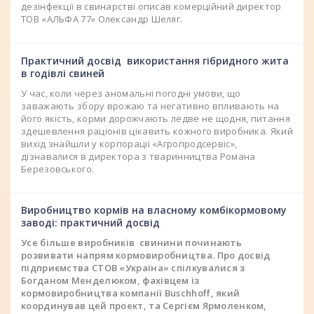
дезінфекції в свинарстві описав комерційний директор
ТОВ «АЛЬФА 77» Олександр Шеляг.
Практичний досвід використання гібридного жита
в годівлі свиней
У час, коли через аномальні погодні умови, що
заважають збору врожаю та негативно впливають на
його якість, корми дорожчають ледве не щодня, питання
здешевлення раціонів цікавить кожного виробника. Який
вихід знайшли у корпорації «Агропродсервіс»,
дізнавалися в директора з тваринництва Романа
Березовського.
Виробництво кормів на власному комбікормовому
заводі: практичний досвід
Усе більше виробників свинини починають
розвивати напрям кормовиробництва. Про досвід
підприємства СТОВ «Україна» спілкувалися з
Богданом Менделюком, фахівцем із
кормовиробництва компанії Buschhoff, який
координував цей проект, та Сергієм Ярмоленком,