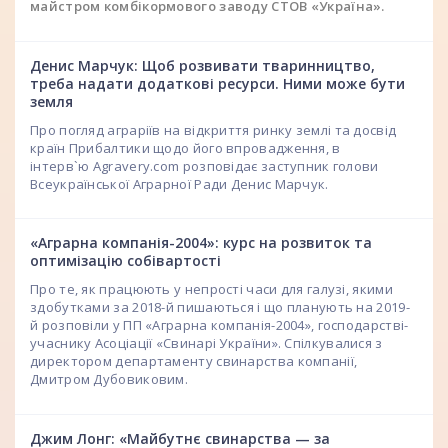
майстром комбікормового заводу СТОВ «Україна».
Денис Марчук: Щоб розвивати тваринництво,
треба надати додаткові ресурси. Ними може бути
земля
Про погляд аграріїв на відкриття ринку землі та досвід
країн Прибалтики щодо його впровадження, в
інтерв`ю Agravery.com розповідає заступник голови
Всеукраїнської Аграрної Ради Денис Марчук.
«Аграрна компанія-2004»: курс на розвиток та
оптимізацію собівартості
Про те, як працюють у непрості часи для галузі, якими
здобутками за 2018-й пишаються і що планують на 2019-
й розповіли у ПП «Аграрна компанія-2004», господарстві-
учаснику Асоціації «Свинарі України». Спілкувалися з
директором департаменту свинарства компанії,
Дмитром Дубовиковим.
Джим Лонг: «Майбутнє свинарства — за