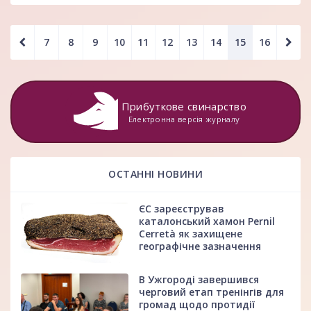
7
8
9
10
11
12
13
14
15
16
Прибуткове свинарство
Електронна версія журналу
ОСТАННІ НОВИНИ
ЄС зареєстрував
каталонський хамон Pernil
Cerretà як захищене
географічне зазначення
В Ужгороді завершився
черговий етап тренінгів для
громад щодо протидії