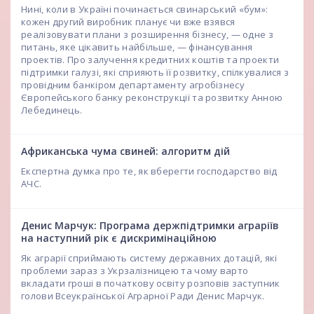
Нині, коли в Україні починається свинарський «бум»:
кожен другий виробник планує чи вже взявся
реалізовувати плани з розширення бізнесу, — одне з
питань, яке цікавить найбільше, — фінансування
проектів. Про залучення кредитних коштів та проекти
підтримки галузі, які сприяють її розвитку, спілкувалися з
провідним банкіром департаменту агробізнесу
Європейського банку реконструкції та розвитку Анною
Лебединець.
Африканська чума свиней: алгоритм дій
Експертна думка про те, як вберегти господарство від
АЧС.
Денис Марчук: Програма держпідтримки аграріїв
на наступний рік є дискримінаційною
Як аграрії сприймають систему державних дотацій, які
проблеми зараз з Укрзалізницею та чому варто
вкладати гроші в початкову освіту розповів заступник
голови Всеукраїнської Аграрної Ради Денис Марчук.