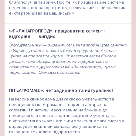
благополуччя тварин». Про те, як працюватиме система
перевірок операторів ринку, спілкувалися з незалежним
експертом Віталієм Башинським.
ФГ «ЛАНАГРОПРОД»: працювати в сегменті
відгодівлі — вигідно
Відгодівельники — окремий сегмент виробництва свинини
в Україні, успішність якого безпосередньо пов’язана з
ціною на поросят та корми. Як вдається вести бізнес в
умовах, коли обидва ці компоненти дорожчають,
спілкувалися з директором ФГ «Ланагропрод», що на
Чернігівщині, Олексієм Соболєвим.
ПП «АГРОМАШ»: нетрадиційно та натурально!
Невелика свиноферма дивує своєю унікальністю та
принциповістю. Утримання тварин в ангарах на
солом’яній підстилці максимально наближене до
природного, а простота організації менеджменту на
підприємстві вражає! Наскільки ефективна така система
вирощування свиней дізнавалися у власника та
головного технолога підприємства.