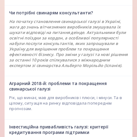
Чи потрібні свинарям консультанти?
На початку становлення свинарської галузі в Україні,
жага до знань вітчизняних виробників змушувала їх
шукати відповіді на питання деінде. Актуальними були
освітні поїздки за кордон, а особливої популярності
набули послуги консультантів, яких запрошували в
Україну для вирішення проблем та покращення
ефективності бізнесу. Про зміни у галузі та нові рішення
за останні 10 років спілкувалися з міжнародним
експертом зі свинарства Альберто Морільйо (Іспанія).
Аграрний 2018-й: проблеми та покращення
свинарської галузі
Рік, що минає, мав для виробників і плюси, і мінуси. Та в
цілому, ситуація на ринку відповідала попереднім
прогнозам.
Інвестиційна привабливість галузі: критерії
кредитування програми підтримки