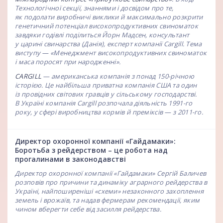
Технологічної секції, знаннями і досвідом про те,
як подолати виробничі виклики й максимально розкрити
генетичний потенціал високопродуктивних свиноматок
завдяки годівлі поділиться Йорн Мадсен, консультант
у царині свинарства (Данія), експерт компанії Cargill. Тема
виступу — «Менеджмент високопродуктивних свиноматок
і маса поросят при народженні».
CARGILL
— американська компанія з понад 150-річною
історією. Це найбільша приватна компанія США та один
із провідних світових гравців у сільському господарстві.
В Україні компанія Cargill розпочала діяльність 1991-го
року, у сфері виробництва кормів й преміксів — з 2011-го.
Директор охоронної компанії «Гайдамаки»:
Боротьба з рейдерством – це робота над
прогалинами в законодавстві
Директор охоронної компанії «Гайдамаки» Сергій Баличев
розповів про причини та динаміку аграрного рейдерства в
Україні, найпоширеніші «схеми» незаконного захоплення
земель і врожаїв, та надав фермерам рекомендації, яким
чином вберегти себе від засилля рейдерства.