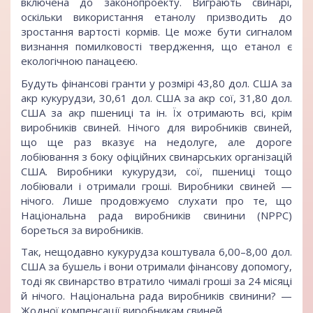
включена до законопроекту. Виграють свинарі,
оскільки використання етанолу призводить до
зростання вартості кормів. Це може бути сигналом
визнання помилковості твердження, що етанол є
екологічною панацеєю.
Будуть фінансові гранти у розмірі 43,80 дол. США за
акр кукурудзи, 30,61 дол. США за акр сої, 31,80 дол.
США за акр пшениці та ін. Їх отримають всі, крім
виробників свиней. Нічого для виробників свиней,
що ще раз вказує на недолуге, але дороге
лобіювання з боку офіційних свинарських організацій
США. Виробники кукурудзи, сої, пшениці тощо
лобіювали і отримали гроші. Виробники свиней —
нічого. Лише продовжуємо слухати про те, що
Національна рада виробників свинини (NPPC)
бореться за виробників.
Так, нещодавно кукурудза коштувала 6,00–8,00 дол.
США за бушель і вони отримали фінансову допомогу,
тоді як свинарство втратило чималі гроші за 24 місяці
й нічого. Національна рада виробників свинини? —
Жодної компенсації виробникам свиней.