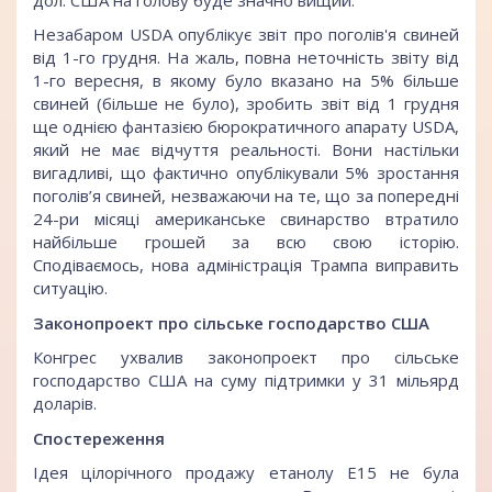
Незабаром USDA опублікує звіт про поголів'я свиней
від 1-го грудня. На жаль, повна неточність звіту від
1-го вересня, в якому було вказано на 5% більше
свиней (більше не було), зробить звіт від 1 грудня
ще однією фантазією бюрократичного апарату USDA,
який не має відчуття реальності. Вони настільки
вигадливі, що фактично опублікували 5% зростання
поголів’я свиней, незважаючи на те, що за попередні
24-ри місяці американське свинарство втратило
найбільше грошей за всю свою історію.
Сподіваємось, нова адміністрація Трампа виправить
ситуацію.
Законопроект про сільське господарство США
Конгрес ухвалив законопроект про сільське
господарство США на суму підтримки у 31 мільярд
доларів.
Спостереження
Ідея цілорічного продажу етанолу Е15 не була