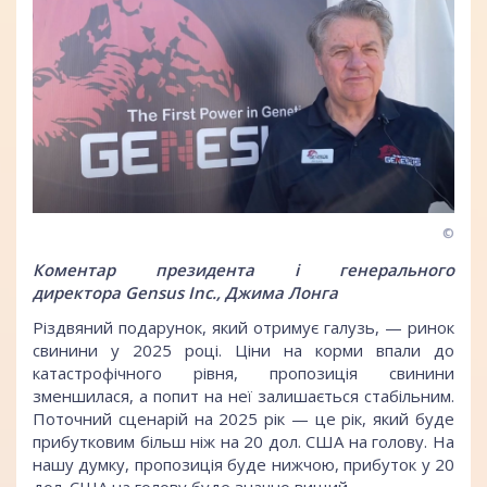
©
Коментар президента і генерального
директора Gensus Inc., Джима Лонга
Різдвяний подарунок, який отримує галузь, — ринок
свинини у 2025 році. Ціни на корми впали до
катастрофічного рівня, пропозиція свинини
зменшилася, а попит на неї залишається стабільним.
Поточний сценарій на 2025 рік — це рік, який буде
прибутковим більш ніж на 20 дол. США на голову. На
нашу думку, пропозиція буде нижчою, прибуток у 20
дол. США на голову буде значно вищий.