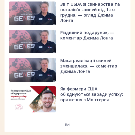
Звіт USDA зі свинарства та
поголів'я свиней від 1-го
грудня, — огляд Джима
Лонга
Різдвяний подарунок, —
коментар Джима Лонга
Маса реалізації свиней
зменшилася, — коментар
Джима Лонга
Як фермери США
об’єднуються заради успіху:
враження з Монтерея
Всі