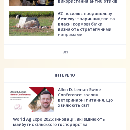
використання антибіотиків
ЄС посилює продовольчу
безпеку: тваринництво та
власні кормові білки
визнають стратегічними
напрямами
fff
Всі
ІНТЕРВ'Ю
Allen D. Leman Swine
Conference: головні
ветеринарні питання, що
хвилюють світ
World Ag Expo 2025: інновації, які змінюють
майбутнє сільського господарства