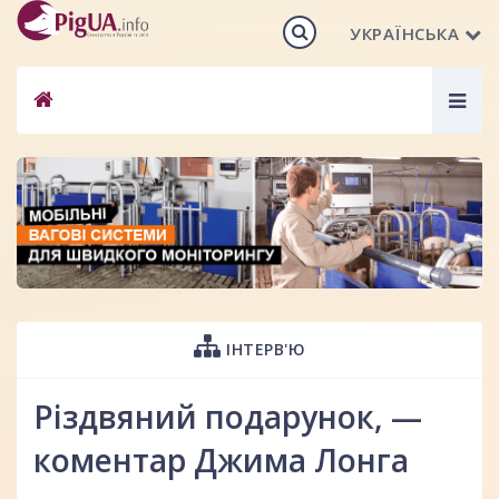
УКРАЇНСЬКА
Togg
navig
ІНТЕРВ'Ю
Різдвяний подарунок, —
коментар Джима Лонга