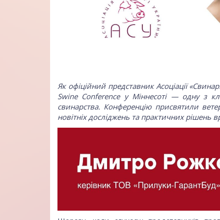
Як офіційний представник Асоціації «Свинарі
Swine Conference у Міннесоті — одну з к
свинарства. Конференцію присвятили вете
новітніх досліджень та практичних рішень в