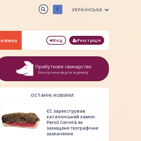
УКРАЇНСЬКА
безпека
Вхід
Реєстріція
Прибуткове свинарство
Електронна версія журналу
ОСТАННІ НОВИНИ
ЄС зареєстрував
каталонський хамон
Pernil Cerretà як
захищене географічне
зазначення