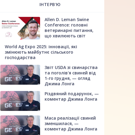
ІНТЕРВ'Ю
Allen D. Leman Swine
Conference: головні
ветеринарні питання,
що хвилюють світ
World Ag Expo 2025: інновації, які
змінюють майбутнє сільського
господарства
Звіт USDA зі свинарства
та поголів'я свиней від
1-го грудня, — огляд
Джима Лонга
Різдвяний подарунок, —
коментар Джима Лонга
Маса реалізації свиней
зменшилася, —
коментар Джима Лонга