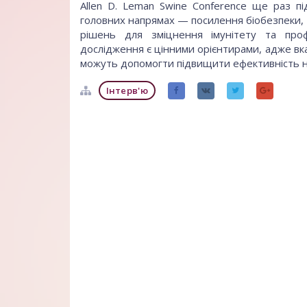
Allen D. Leman Swine Conference ще раз п
головних напрямах — посилення біобезпеки,
рішень для зміцнення імунітету та проф
дослідження є цінними орієнтирами, адже вказ
можуть допомогти підвищити ефективність на
Інтерв'ю