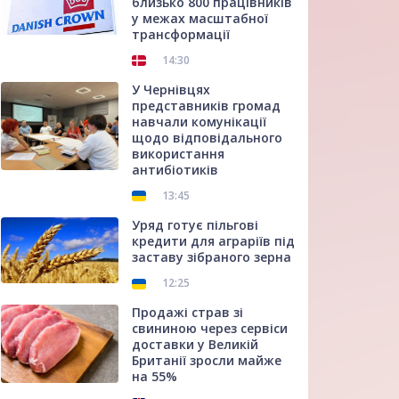
близько 800 працівників
у межах масштабної
трансформації
14:30
У Чернівцях
представників громад
навчали комунікації
щодо відповідального
використання
антибіотиків
13:45
Уряд готує пільгові
кредити для аграріїв під
заставу зібраного зерна
12:25
Продажі страв зі
свининою через сервіси
доставки у Великій
Британії зросли майже
на 55%