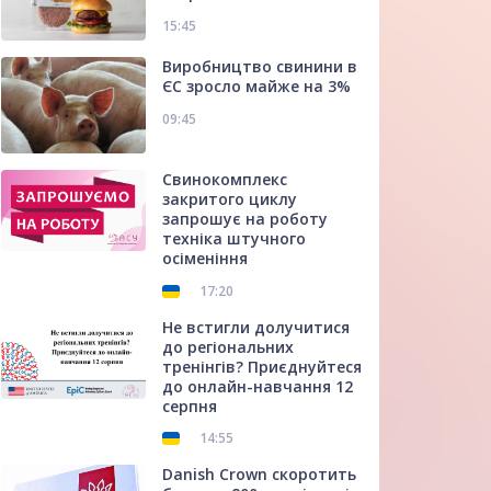
15:45
Виробництво свинини в
ЄС зросло майже на 3%
09:45
Свинокомплекс
закритого циклу
запрошує на роботу
техніка штучного
осіменіння
17:20
Не встигли долучитися
до регіональних
тренінгів? Приєднуйтеся
до онлайн-навчання 12
серпня
14:55
Danish Crown скоротить