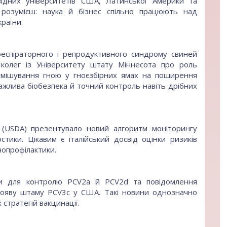
ідних університетів США, Латинської Америки та
 розумієш: наука й бізнес спільно працюють над
країни.
респіраторного і репродуктивного синдрому свиней
 колег із Університету штату Міннесота про роль
ремішування гною у гноєзбірних ямах на поширення
важлива біобезпека й точний контроль навіть дрібних
А (USDA) презентувало новий алгоритм моніторингу
стики. Цікавим є італійський досвід оцінки ризиків
инопрофілактики.
ки для контролю PCV2a й PCV2d та повідомлення
появу штаму PCV3c у США. Такі новини однозначно
тратегій вакцинації.