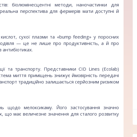
ів: біолюмінесцентні методи, наночастинки для
 реальна перспектива для фермерів мати доступні й
кислот, сухої плазми та «bump feeding» у поросних
одівля — це не лише про продуктивність, а й про
 антибіотиках.
ї та транспорту. Представники CID Lines (Ecolab)
стема миття приміщень знижує ймовірність передачі
 транспорт традиційно залишається серйозним ризиком
нь щодо мелоксикаму. Його застосування значно
ff
ах, що має величезне значення для сталого розвитку