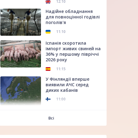
12:10
Надійне обладнання
для повноцінної годівлі
поголів'я
11:10
Іспанія скоротила
імпорт живих свиней на
36% у першому півріччі
2026 року
11:15
У Фінляндії вперше
виявили АЧС серед
диких кабанів
11:00
f
Всі