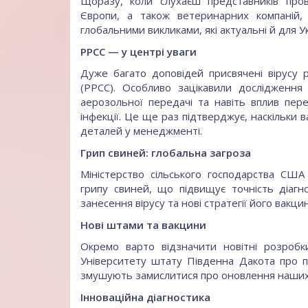
Щоразу, коли слухаєш представників пров
Європи, а також ветеринарних компаній,
глобальними викликами, які актуальні й для У
РРСС — у центрі уваги
Дуже багато доповідей присвячені вірусу 
(РРСС). Особливо зацікавили дослідження
аерозольної передачі та навіть вплив пе
інфекції. Це ще раз підтверджує, наскільки 
деталей у менеджменті.
Грип свиней: глобальна загроза
Міністерство сільського господарства СШ
грипу свиней, що підвищує точність діагно
занесення вірусу та нові стратегії його вакц
Нові штами та вакцини
Окремо варто відзначити новітні розроб
Університету штату Південна Дакота про 
змушують замислитися про оновлення наших с
Інноваційна діагностика