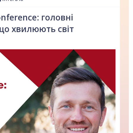
onference: головні
що хвилюють світ