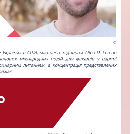
©
 України» в США, мав честь відвідати Allen D. Leman
лючових міжнародних подій для фахівців у царині
ринарним питанням, а концентрація представлених
ражає.