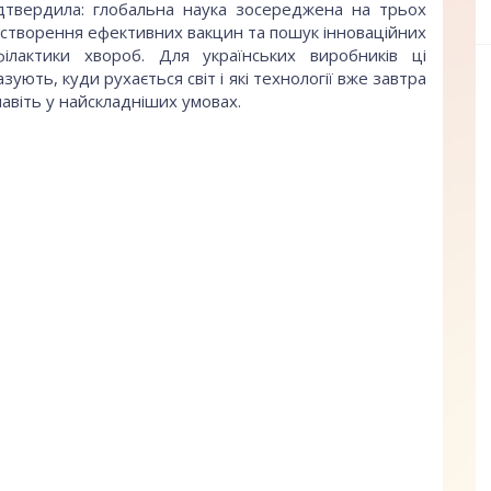
ідтвердила: глобальна наука зосереджена на трьох
 створення ефективних вакцин та пошук інноваційних
ілактики хвороб. Для українських виробників ці
ують, куди рухається світ і які технології вже завтра
віть у найскладніших умовах.