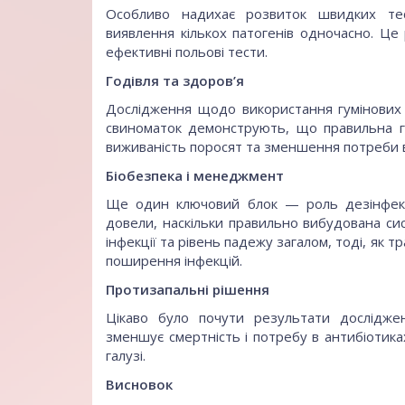
Особливо надихає розвиток швидких тест
виявлення кількох патогенів одночасно. Це
ефективні польові тести.
Годівля та здоров’я
Дослідження щодо використання гумінових 
свиноматок демонструють, що правильна г
виживаність поросят та зменшення потреби в
Біобезпека і менеджмент
Ще один ключовий блок — роль дезінфекці
довели, наскільки правильно вибудована си
інфекції та рівень падежу загалом, тоді, як
поширення інфекцій.
Протизапальні рішення
Цікаво було почути результати дослідже
зменшує смертність і потребу в антибіотик
галузі.
Висновок