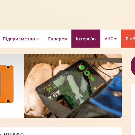
Підприємства
Галерея
Інтерв'ю
Біо
АЧС
ІНТЕРВ'Ю