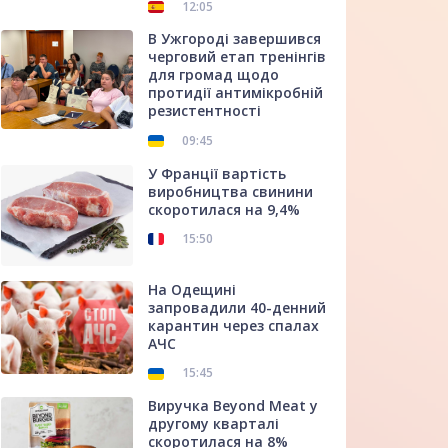
12:05
В Ужгороді завершився
черговий етап тренінгів
для громад щодо
протидії антимікробній
резистентності
09:45
У Франції вартість
виробництва свинини
скоротилася на 9,4%
15:50
На Одещині
запровадили 40-денний
карантин через спалах
АЧС
15:45
Виручка Beyond Meat у
другому кварталі
скоротилася на 8%