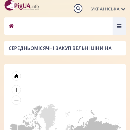
УКРАЇНСЬКА
Togg
navig
CЕРЕДНЬОМІСЯЧНІ ЗАКУПІВЕЛЬНІ ЦІНИ НА
СВИНЕЙ ЗАБІЙНИХ КОНДИЦІЙ В ОКРЕМИХ
КРАЇНАХ СВІТУ