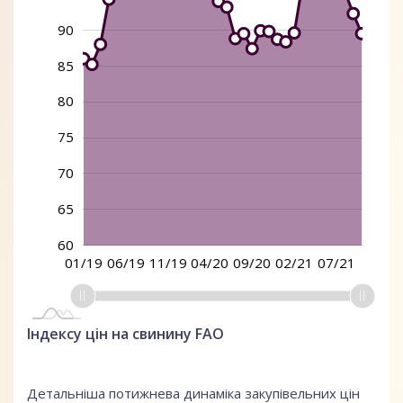
90
85
100
80
75
70
65
60
05/19
09/19
01/20
05/20
01/21
05/21
09/21
01/19
06/19
11/19
04/20
09/20
02/21
07/21
L
Індексу цін на свинину FAO
Детальніша потижнева динаміка закупівельних цін