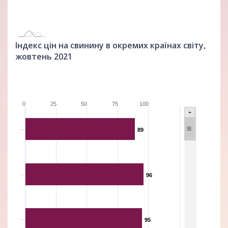
Індекс цін на свинину в окремих країнах світу,
жовтень 2021
0
25
50
75
100
89
89
96
96
95
95