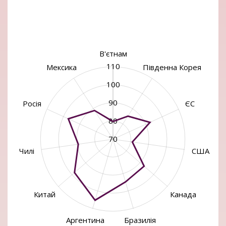
В'єтнам
L
110
Мексика
Південна Корея
100
90
100
Росія
ЄС
80
120
50
60
70
Чилі
США
Китай
Канада
Аргентина
Бразилія