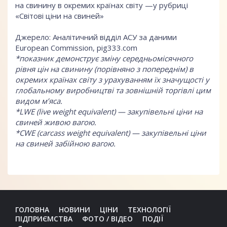
на свинину в окремих країнах світу —у рубриці
«Світові ціни на свиней»
Джерело: Аналітичний відділ АСУ за даними
European Commission, pig333.com
*показник демонструє зміну середньомісячного
рівня цін на свинину (порівняно з попереднім) в
окремих країнах світу з урахуванням їх значущості у
глобальному виробництві та зовнішній торгівлі цим
видом м’яса.
*LWE (live weight equivalent) — закупівельні ціни на
свиней живою вагою.
*CWE (carcass weight equivalent) — закупівельні ціни
на свиней забійною вагою.
ГОЛОВНА
НОВИНИ
ЦІНИ
ТЕХНОЛОГІЇ
ПІДПРИЄМСТВА
ФОТО / ВІДЕО
ПОДІЇ