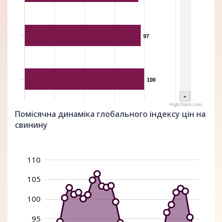
97
97
100
100
Highcharts.com
Помісячна динаміка глобального індексу цін на
свинину
110
115
50
55
105
100
95