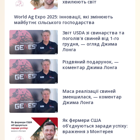
хвилюють світ
World Ag Expo 2025: інновації, які змінюють
майбутнє сільського господарства
Звіт USDA зі свинарства та
поголів'я свиней від 1-го
грудня, — огляд Джима
Лонга
Різдвяний подарунок, —
коментар Джима Лонга
Маса реалізації свиней
зменшилася, — коментар
Джима Лонга
Як фермери США
об’єднуються заради успіху:
враження з Монтерея