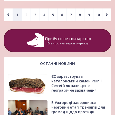
1
2
3
4
5
6
7
8
9
10
Прибуткове свинарство
Електронна версія журналу
ОСТАННІ НОВИНИ
ЄС зареєстрував
каталонський хамон Pernil
Cerretà як захищене
географічне зазначення
В Ужгороді завершився
черговий етап тренінгів для
громад щодо протидії