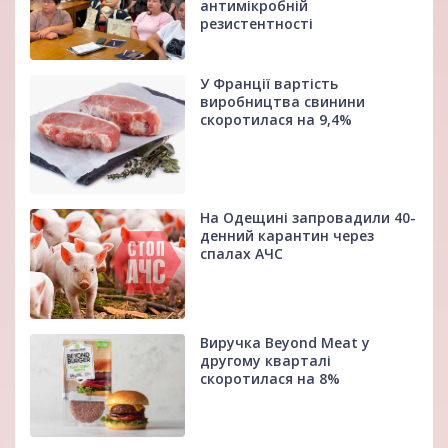
антимікробній
резистентності
У Франції вартість
виробництва свинини
скоротилася на 9,4%
На Одещині запровадили 40-
денний карантин через
спалах АЧС
Виручка Beyond Meat у
другому кварталі
скоротилася на 8%