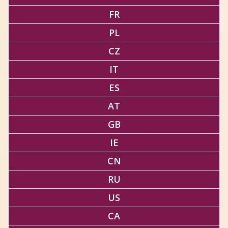
FR
PL
CZ
IT
ES
AT
GB
IE
CN
RU
US
CA