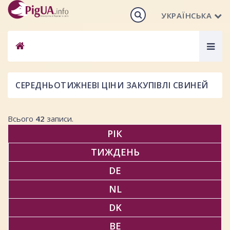
УКРАЇНСЬКА
Togg
navig
СЕРЕДНЬОТИЖНЕВІ ЦІНИ ЗАКУПІВЛІ СВИНЕЙ
В ОКРЕМИХ КРАЇНАХ СВІТУ, ДОЛ. США/КГ
Всього
42
записи.
РІК
ЗАБІЙНОЮ МАСОЮ
ТИЖДЕНЬ
DE
NL
DK
BE