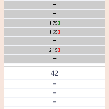
1.75
1.65
2.15
42