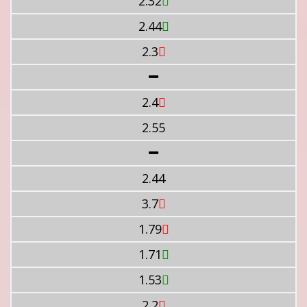
2.32
2.44
2.3
2.4
2.55
2.44
3.7
1.79
1.71
1.53
2.2