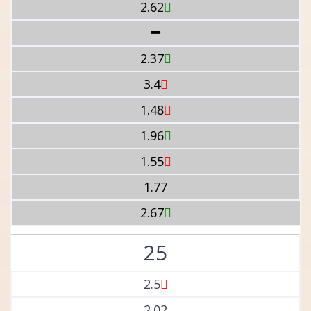
2.62
2.37
3.4
1.48
1.96
1.55
1.77
2.67
25
2.5
2.02