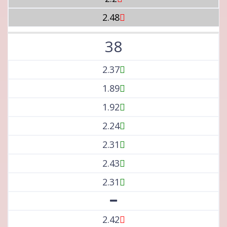
2.48
38
2.37
1.89
1.92
2.24
2.31
2.43
2.31
2.42