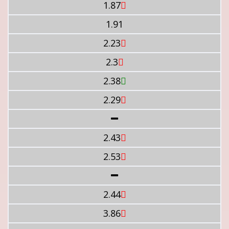
1.87
1.91
2.23
2.3
2.38
2.29
2.43
2.53
2.44
3.86