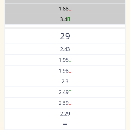
1.88
3.4
29
2.43
1.95
1.98
2.3
2.49
2.39
2.29