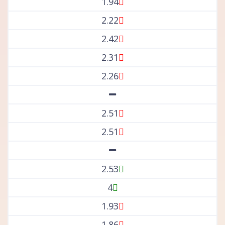
1.94
2.22
2.42
2.31
2.26
2.51
2.51
2.53
4
1.93
1.86