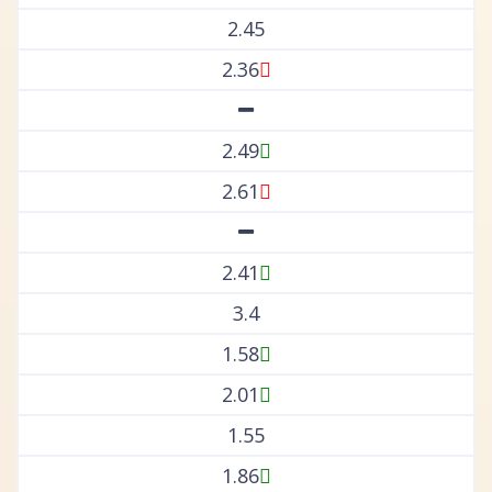
2.45
2.36
2.49
2.61
2.41
3.4
1.58
2.01
1.55
1.86