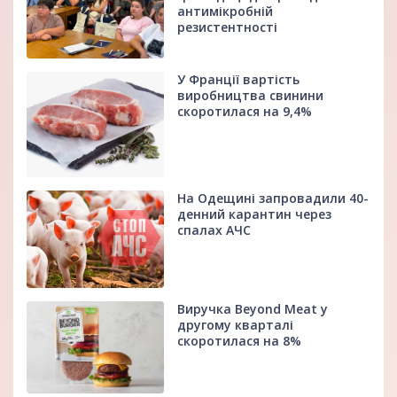
антимікробній
резистентності
У Франції вартість
виробництва свинини
скоротилася на 9,4%
На Одещині запровадили 40-
денний карантин через
спалах АЧС
Виручка Beyond Meat у
другому кварталі
скоротилася на 8%