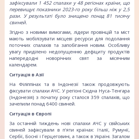
зафіксували 1 452 спалахи у 48 регіонах країни, що
перевищує показники 2023-го року більш ніж у 2,5
рази. У результаті було знищено понад 81 тисячу
свиней.
Згідно з новими вимогами, лідери провінцій та міст
мають мобілізувати місцеві ресурси для подолання
поточних спалахів та запобігання новим. Особливу
увагу приділено недопущенню дефіциту продуктів
напередодні новорічних свят за місячним
календарем.
Ситуація в Азії
На Філіппінах та в Індонезії також продовжують
фіксувати спалахи АЧС. У регіоні Східна Нуса-Тенгара
(Індонезія) з початку року сталося 359 спалахів, що
зачепили понад 6400 свиней.
Ситуація в Європі
За останній тиждень нові спалахи АЧС у свійських
свиней зафіксували в п’яти країнах: Італії, Румунії,
Сербії, Боснії і Герцеговині, а також в Україні. Загалом