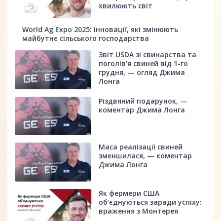
хвилюють світ
World Ag Expo 2025: інновації, які змінюють
майбутнє сільського господарства
Звіт USDA зі свинарства та
поголів'я свиней від 1-го
грудня, — огляд Джима
Лонга
Різдвяний подарунок, —
коментар Джима Лонга
Маса реалізації свиней
зменшилася, — коментар
Джима Лонга
Як фермери США
об’єднуються заради успіху:
враження з Монтерея