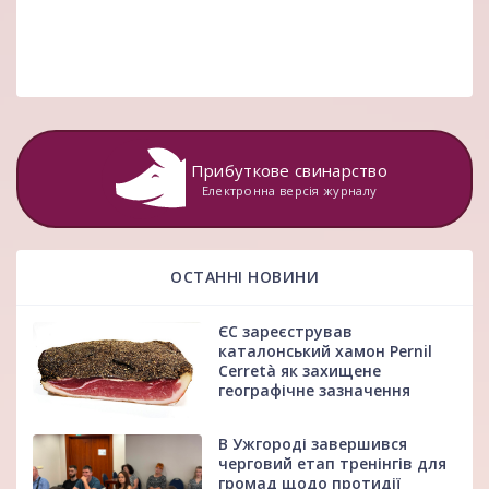
Прибуткове свинарство
Електронна версія журналу
ОСТАННІ НОВИНИ
ЄС зареєстрував
каталонський хамон Pernil
Cerretà як захищене
географічне зазначення
В Ужгороді завершився
черговий етап тренінгів для
громад щодо протидії