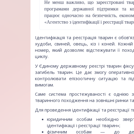
Не менш важливо, що зареєстровані тва
програмами державної підтримки та ко
працює одночасно на безпечність, економ
«Агентство з ідентифікації і реєстрації тв
Ідентифікація та реєстрація тварин є обов’
худоби, свиней, овець, кіз і коней. Кожні
номер, який дозволяє відстежувати її пох
циклу.
У Єдиному державному реєстрі тварин фіксу
загибель тварин. Це дає змогу оперативн
контролювати епізоотичну ситуацію та пі
вимогам.
Саме система простежуваності є однією з
тваринного походження на зовнішні ринки та 
Для проведення ідентифікації та реєстрації т
юридичним особам необхідно зверт
ідентифікації і реєстрації тварин»;
фізичним особам — до держа