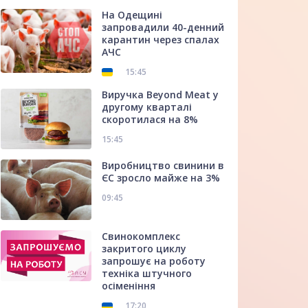
На Одещині
запровадили 40-денний
карантин через спалах
АЧС
15:45
Виручка Beyond Meat у
другому кварталі
скоротилася на 8%
15:45
Виробництво свинини в
ЄС зросло майже на 3%
09:45
Свинокомплекс
закритого циклу
запрошує на роботу
техніка штучного
осіменіння
17:20