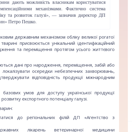
рини дають можливість власникам користуватися
мпенсаційними механізмами. Фактично система
іку та розвиток галузі», — зазначив директор ДП
арин» Петро Пешко.
язковим державним механізмом обліку великої рогатої
й тварині присвоюється унікальний ідентифікаційний
одження та переміщення протягом усього життєвого
ються дані про народження, переміщення, забій або
о локалізувати осередки небезпечних захворювань,
дтверджувати відповідність продукції міжнародним
 базових умов для доступу української продукції
розвитку експортного потенціалу галузі.
варин:
атися до регіональних філій ДП «Агентство з
ff
вних лікарень ветеринарної медицини