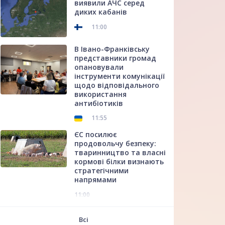
виявили АЧС серед
диких кабанів
11:00
В Івано-Франківську
представники громад
опановували
інструменти комунікації
щодо відповідального
використання
антибіотиків
11:55
ЄС посилює
продовольчу безпеку:
тваринництво та власні
кормові білки визнають
стратегічними
напрямами
11:00
f
Всі