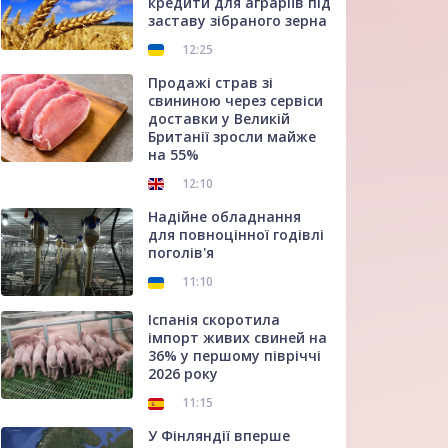
кредити для аграріїв під
заставу зібраного зерна
12:25
Продажі страв зі
свининою через сервіси
доставки у Великій
Британії зросли майже
на 55%
12:10
Надійне обладнання
для повноцінної годівлі
поголів'я
11:10
Іспанія скоротила
імпорт живих свиней на
36% у першому півріччі
2026 року
11:15
У Фінляндії вперше