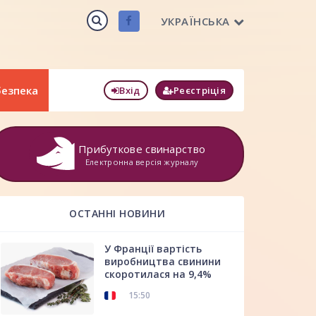
УКРАЇНСЬКА
безпека
Вхід
Реєстріція
Прибуткове свинарство
Електронна версія журналу
ОСТАННІ НОВИНИ
У Франції вартість
виробництва свинини
скоротилася на 9,4%
15:50