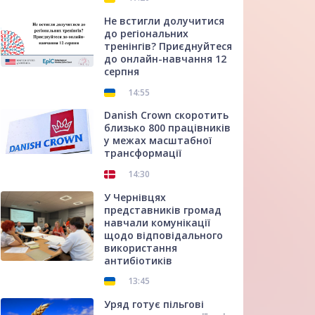
Не встигли долучитися
до регіональних
тренінгів? Приєднуйтеся
до онлайн-навчання 12
серпня
14:55
Danish Crown скоротить
близько 800 працівників
у межах масштабної
трансформації
14:30
У Чернівцях
представників громад
навчали комунікації
щодо відповідального
використання
антибіотиків
13:45
Уряд готує пільгові