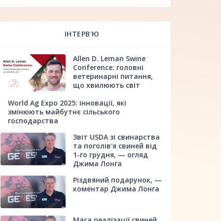
ІНТЕРВ'Ю
Allen D. Leman Swine
Conference: головні
ветеринарні питання,
що хвилюють світ
World Ag Expo 2025: інновації, які
змінюють майбутнє сільського
господарства
Звіт USDA зі свинарства
та поголів'я свиней від
1-го грудня, — огляд
Джима Лонга
Різдвяний подарунок, —
коментар Джима Лонга
Маса реалізації свиней