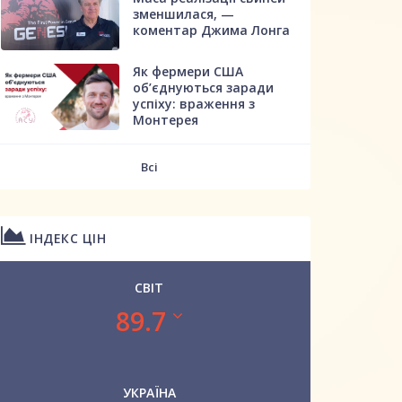
зменшилася, —
коментар Джима Лонга
Як фермери США
об’єднуються заради
успіху: враження з
Монтерея
Всі
ІНДЕКС ЦІН
СВІТ
89.7
УКРАЇНА