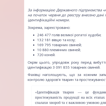
За інформацією Державного підприємства «Аге
на початок червня до реєстру внесено дані
ідентифікаційні номери.
Зокрема, зареєстровано:
246 477 голів великої рогатої худоби;
132 181 вівцю та козу;
169 795 товарних свиней;
10 880 племінних свиней;
720 коней.
Окрім цього, упродовж року перед вибутт
ідентифікацію 3 091 855 товарних свиней.
Фахівці наголошують, що за кожним запи
контролю здоров’я тварин та простежуваності
«Ідентифікація тварин — це фундаме
простежуваність продукції на всіх етапа
спалахи хвороб та є важливою умовою для 