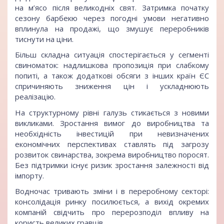
на м’ясо після великодніх свят. Затримка початку
сезону барбекю через погодні умови негативно
вплинула на продажі, що змушує переробників
тиснути на ціни.
Більш складна ситуація спостерігається у сегменті
свиноматок: надлишкова пропозиція при слабкому
попиті, а також додаткові обсяги з інших країн ЄС
спричиняють зниження цін і ускладнюють
реалізацію.
На структурному рівні галузь стикається з новими
викликами. Зростання вимог до виробництва та
необхідність інвестицій при невизначених
економічних перспективах ставлять під загрозу
розвиток свинарства, зокрема виробництво поросят.
Без підтримки існує ризик зростання залежності від
імпорту.
Водночас тривають зміни і в переробному секторі:
консолідація ринку посилюється, а вихід окремих
компаній свідчить про перерозподіл впливу на
користь великих гравців .