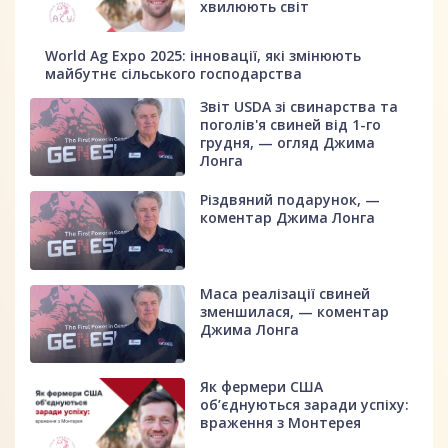
хвилюють світ
World Ag Expo 2025: інновації, які змінюють
майбутнє сільського господарства
Звіт USDA зі свинарства та
поголів'я свиней від 1-го
грудня, — огляд Джима
Лонга
Різдвяний подарунок, —
коментар Джима Лонга
Маса реалізації свиней
зменшилася, — коментар
Джима Лонга
Як фермери США
об’єднуються заради успіху:
враження з Монтерея