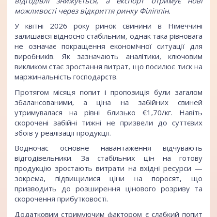
відгодівлі знижується, а експорт отримує нові
можливості через відкриття ринку Філіппін.
У квітні 2026 року ринок свинини в Німеччині
залишався відносно стабільним, однак така рівновага
не означає покращення економічної ситуації для
виробників. Як зазначають аналітики, ключовим
викликом стає зростання витрат, що посилює тиск на
маржинальність господарств.
Протягом місяця попит і пропозиція були загалом
збалансованими, а ціна на забійних свиней
утримувалася на рівні близько €1,70/кг. Навіть
скорочені забійні тижні не призвели до суттєвих
збоїв у реалізації продукції.
Водночас основне навантаження відчувають
відгодівельники. За стабільних цін на готову
продукцію зростають витрати на вхідні ресурси —
зокрема, підвищилися ціни на поросят, що
призводить до розширення цінового розриву та
скорочення прибутковості.
Додатковим стримуючим фактором є слабкий попит