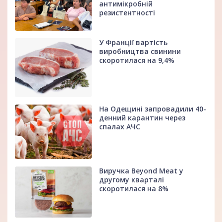
антимікробній
резистентності
У Франції вартість
виробництва свинини
скоротилася на 9,4%
На Одещині запровадили 40-
денний карантин через
спалах АЧС
Виручка Beyond Meat у
другому кварталі
скоротилася на 8%