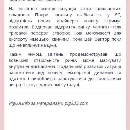
На зовнішніх ринках ситуація також залишається
складною. Попри загальну стабільність у ЄС,
відсутність нових драйверів попиту стримує
розвиток. Водночас відкриття ринку Філіппін після
тривалої перерви створює нові можливості для
експорту німецької свинини, хоча цей фактор поки
що не вплинув на ціни.
Таким чином, квітень продемонстрував, що
зовнішня стабільність ринку може маскувати
внутрішні дисбаланси. Подальший розвиток ситуації
залежатиме від попиту, експортної динаміки та
здатності виробників адаптуватися до зростаючих
витрат і структурних змін у галузі.
PigUA.info за матеріалами pig333.com