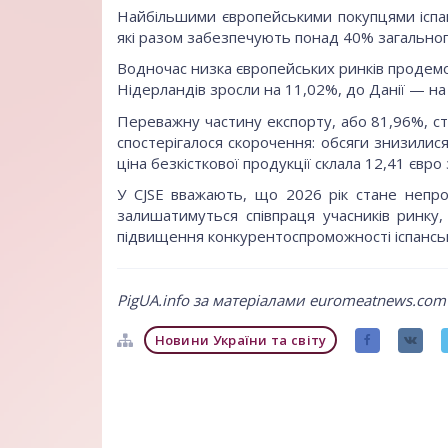
Найбільшими європейськими покупцями іспа
які разом забезпечують понад 40% загального
Водночас низка європейських ринків продемо
Нідерландів зросли на 11,02%, до Данії — на
Переважну частину експорту, або 81,96%, ст
спостерігалося скорочення: обсяги знизилис
ціна безкісткової продукції склала 12,41 євр
У CJSE вважають, що 2026 рік стане непро
залишатимуться співпраця учасників ринку,
підвищення конкурентоспроможності іспанськ
PigUA.info за матеріалами euromeatnews.com
Новини України та світу