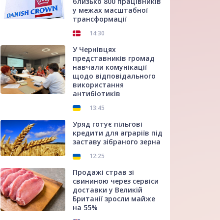
близько 800 працівників
у межах масштабної
трансформації
14:30
У Чернівцях
представників громад
навчали комунікації
щодо відповідального
використання
антибіотиків
13:45
Уряд готує пільгові
кредити для аграріїв під
заставу зібраного зерна
12:25
Продажі страв зі
свининою через сервіси
доставки у Великій
Британії зросли майже
на 55%