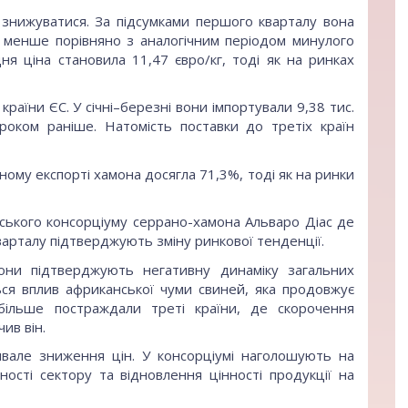
знижуватися. За підсумками першого кварталу вона
% менше порівняно з аналогічним періодом минулого
ня ціна становила 11,47 євро/кг, тоді як на ринках
аїни ЄС. У січні–березні вони імпортували 9,38 тис.
роком раніше. Натомість поставки до третіх країн
ному експорті хамона досягла 71,3%, тоді як на ринки
нського консорціуму серрано-хамона Альваро Діас де
арталу підтверджують зміну ринкової тенденції.
вони підтверджують негативну динаміку загальних
ся вплив африканської чуми свиней, яка продовжує
більше постраждали треті країни, де скорочення
ив він.
ивале зниження цін. У консорціумі наголошують на
ості сектору та відновлення цінності продукції на