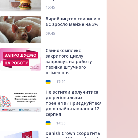
15:45
Виробництво свинини в
ЄС зросло майже на 3%
09:45
Свинокомплекс
закритого циклу
запрошує на роботу
техніка штучного
осіменіння
17:20
Не встигли долучитися
до регіональних
тренінгів? Приєднуйтеся
до онлайн-навчання 12
серпня
14:55
Danish Crown скоротить