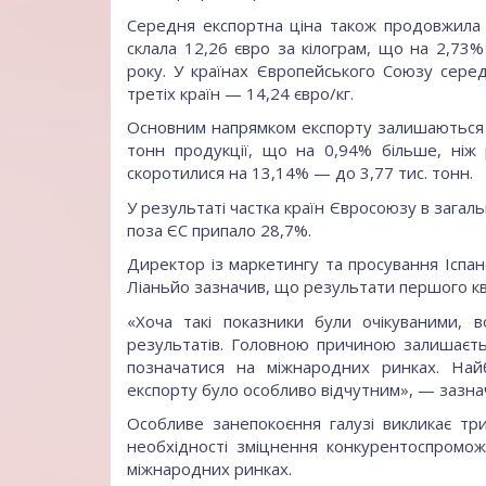
Середня експортна ціна також продовжила 
склала 12,26 євро за кілограм, що на 2,73
року. У країнах Європейського Союзу серед
третіх країн — 14,24 євро/кг.
Основним напрямком експорту залишаються кр
тонн продукції, що на 0,94% більше, ніж 
скоротилися на 13,14% — до 3,77 тис. тонн.
У результаті частка країн Євросоюзу в загаль
поза ЄС припало 28,7%.
Директор із маркетингу та просування Іспа
Ліаньйо зазначив, що результати першого кв
«Хоча такі показники були очікуваними, 
результатів. Головною причиною залишаєть
позначатися на міжнародних ринках. Най
експорту було особливо відчутним», — зазнач
Особливе занепокоєння галузі викликає тр
необхідності зміцнення конкурентоспроможн
міжнародних ринках.