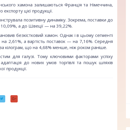
нського хамона залишаються Франція та Німеччина,
 експорту цієї продукції.
нструвала позитивну динаміку. Зокрема, поставки до
 10,09%, а до Швеції — на 39,22%.
ановив безкістковий хамон. Однак і в цьому сегменті
я на 2,61%, а вартість поставок — на 7,16%. Середня
о за кілограм, що на 4,68% менше, ніж роком раніше.
стим для галузі. Тому ключовими факторами успіху
 адаптація до нових умов торгівлі та пошук шляхів
ої продукції.
ff