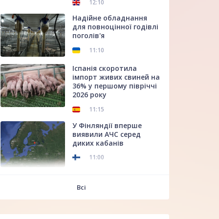
12:10
Надійне обладнання
для повноцінної годівлі
поголів'я
11:10
Іспанія скоротила
імпорт живих свиней на
36% у першому півріччі
2026 року
11:15
У Фінляндії вперше
виявили АЧС серед
диких кабанів
11:00
f
Всі