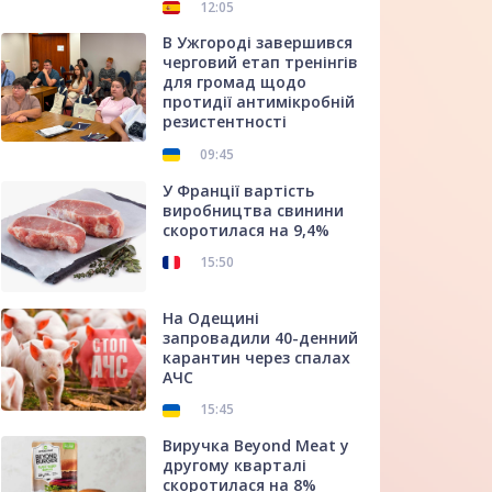
12:05
В Ужгороді завершився
черговий етап тренінгів
для громад щодо
протидії антимікробній
резистентності
09:45
У Франції вартість
виробництва свинини
скоротилася на 9,4%
15:50
На Одещині
запровадили 40-денний
карантин через спалах
АЧС
15:45
Виручка Beyond Meat у
другому кварталі
скоротилася на 8%