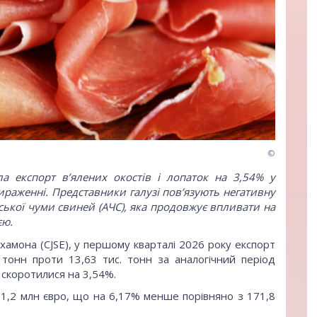
©
ла експорт в’ялених окостів і лопаток на 3,54% у
вираженні. Представники галузі пов’язують негативну
ської чуми свиней (АЧС), яка продовжує впливати на
єю.
хамона (CJSE), у першому кварталі 2026 року експорт
. тонн проти 13,63 тис. тонн за аналогічний період
 скоротилися на 3,54%.
1,2 млн євро, що на 6,17% менше порівняно з 171,8