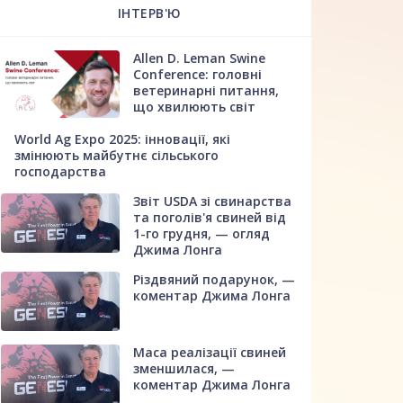
ІНТЕРВ'Ю
Allen D. Leman Swine
Conference: головні
ветеринарні питання,
що хвилюють світ
World Ag Expo 2025: інновації, які
змінюють майбутнє сільського
господарства
Звіт USDA зі свинарства
та поголів'я свиней від
1-го грудня, — огляд
Джима Лонга
Різдвяний подарунок, —
коментар Джима Лонга
Маса реалізації свиней
зменшилася, —
коментар Джима Лонга