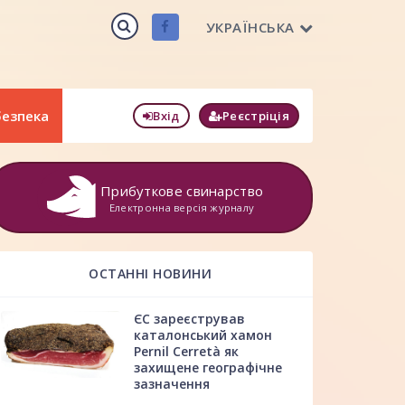
УКРАЇНСЬКА
безпека
Вхід
Реєстріція
Прибуткове свинарство
Електронна версія журналу
ОСТАННІ НОВИНИ
ЄС зареєстрував
каталонський хамон
Pernil Cerretà як
захищене географічне
зазначення