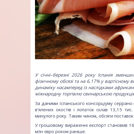
У січні–березні 2026 року Іспанія зменши
фізичному обсязі та на 6,17% у вартісному 
динаміку насамперед із наслідками африкан
міжнародну торгівлю свинарською продукці
За даними Іспанського консорціуму серрано-
в’ялених окостів і лопаток склав 13,15 тис
минулого року. Таким чином, обсяги поставок
У грошовому вираженні експорт становив 16
млн євро роком раніше.