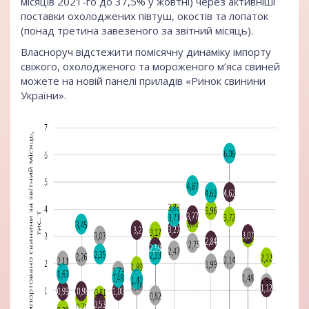
місяців 2021-го до 37,5% у жовтні) через активніші
поставки охолоджених півтуш, окостів та лопаток
(понад третина завезеного за звітний місяць).
Власноруч відстежити помісячну динаміку імпорту
свіжого, охолодженого та мороженого м’яса свиней
можете на
новій панелі приладів «Ринок свинини
України».