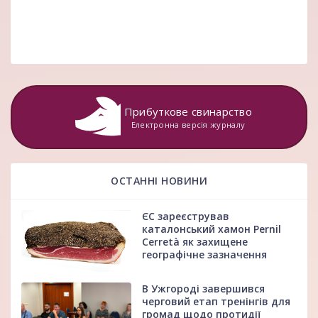
Прибуткове свинарство
Електронна версія журналу
ОСТАННІ НОВИНИ
ЄС зареєстрував
каталонський хамон Pernil
Cerretà як захищене
географічне зазначення
В Ужгороді завершився
черговий етап тренінгів для
громад щодо протидії