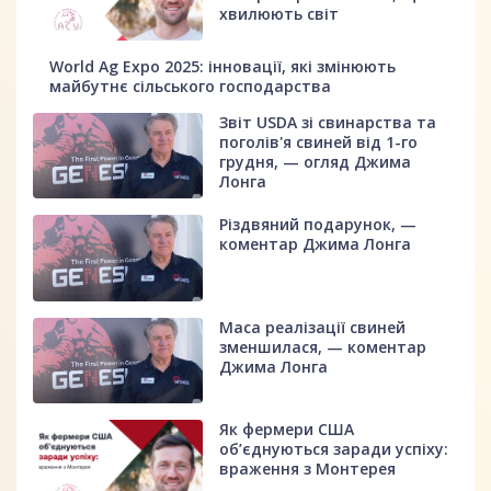
хвилюють світ
World Ag Expo 2025: інновації, які змінюють
майбутнє сільського господарства
Звіт USDA зі свинарства та
поголів'я свиней від 1-го
грудня, — огляд Джима
Лонга
Різдвяний подарунок, —
коментар Джима Лонга
Маса реалізації свиней
зменшилася, — коментар
Джима Лонга
Як фермери США
об’єднуються заради успіху:
враження з Монтерея