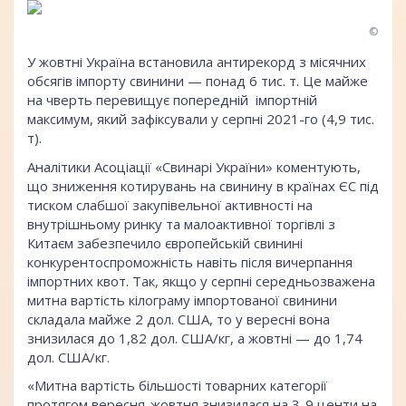
©
У жовтні Україна встановила антирекорд з місячних
обсягів імпорту свинини — понад 6 тис. т. Це майже
на чверть перевищує попередній імпортній
максимум, який зафіксували у серпні 2021-го (4,9 тис.
т).
Аналітики Асоціації «Свинарі України» коментують,
що зниження котирувань на свинину в країнах ЄС під
тиском слабшої закупівельної активності на
внутрішньому ринку та малоактивної торгівлі з
Китаєм забезпечило європейській свинині
конкурентоспроможність навіть після вичерпання
імпортних квот. Так, якщо у серпні середньозважена
митна вартість кілограму імпортованої свинини
складала майже 2 дол. США, то у вересні вона
знизилася до 1,82 дол. США/кг, а жовтні — до 1,74
дол. США/кг.
«Митна вартість більшості товарних категорії
протягом вересня-жовтня знизилася на 3-9 центи на