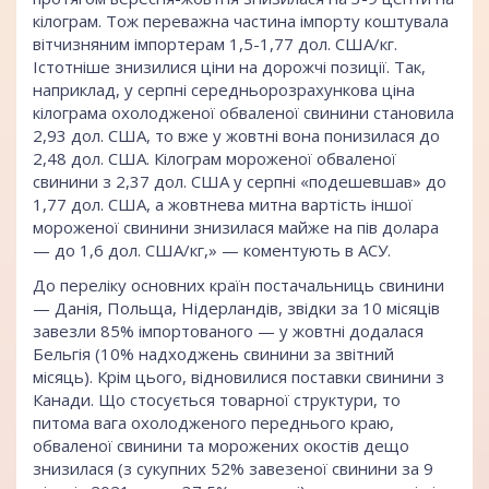
кілограм. Тож переважна частина імпорту коштувала
вітчизняним імпортерам 1,5-1,77 дол. США/кг.
Істотніше знизилися ціни на дорожчі позиції. Так,
наприклад, у серпні середньорозрахункова ціна
кілограма охолодженої обваленої свинини становила
2,93 дол. США, то вже у жовтні вона понизилася до
2,48 дол. США. Кілограм мороженої обваленої
свинини з 2,37 дол. США у серпні «подешевшав» до
1,77 дол. США, а жовтнева митна вартість іншої
мороженої свинини знизилася майже на пів долара
— до 1,6 дол. США/кг,» — коментують в АСУ.
До переліку основних країн постачальниць свинини
— Данія, Польща, Нідерландів, звідки за 10 місяців
завезли 85% імпортованого — у жовтні додалася
Бельгія (10% надходжень свинини за звітний
місяць). Крім цього, відновилися поставки свинини з
Канади. Що стосується товарної структури, то
питома вага охолодженого переднього краю,
обваленої свинини та морожених окостів дещо
знизилася (з сукупних 52% завезеної свинини за 9