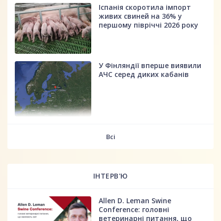
Іспанія скоротила імпорт
живих свиней на 36% у
першому півріччі 2026 року
У Фінляндії вперше виявили
АЧС серед диких кабанів
fff
Всі
ІНТЕРВ'Ю
Allen D. Leman Swine
Conference: головні
ветеринарні питання, що