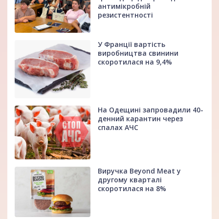
антимікробній
резистентності
У Франції вартість
виробництва свинини
скоротилася на 9,4%
На Одещині запровадили 40-
денний карантин через
спалах АЧС
Виручка Beyond Meat у
другому кварталі
скоротилася на 8%