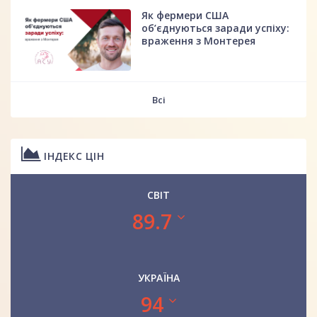
Як фермери США
об’єднуються заради успіху:
враження з Монтерея
Всі
ІНДЕКС ЦІН
СВІТ
89.7
УКРАЇНА
94