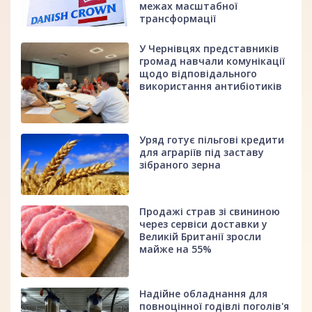
межах масштабної
трансформації
У Чернівцях представників
громад навчали комунікації
щодо відповідального
використання антибіотиків
Уряд готує пільгові кредити
для аграріїв під заставу
зібраного зерна
Продажі страв зі свининою
через сервіси доставки у
Великій Британії зросли
майже на 55%
Надійне обладнання для
повноцінної годівлі поголів'я