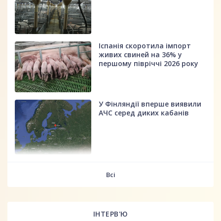
Іспанія скоротила імпорт
живих свиней на 36% у
першому півріччі 2026 року
У Фінляндії вперше виявили
АЧС серед диких кабанів
fff
Всі
ІНТЕРВ'Ю