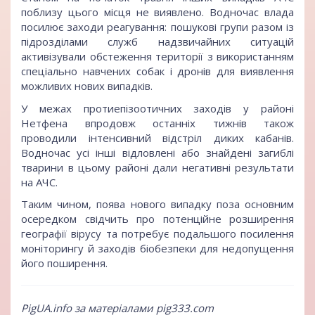
поблизу цього місця не виявлено. Водночас влада
посилює заходи реагування: пошукові групи разом із
підрозділами служб надзвичайних ситуацій
активізували обстеження території з використанням
спеціально навчених собак і дронів для виявлення
можливих нових випадків.
У межах протиепізоотичних заходів у районі
Нетфена впродовж останніх тижнів також
проводили інтенсивний відстріл диких кабанів.
Водночас усі інші відловлені або знайдені загиблі
тварини в цьому районі дали негативні результати
на АЧС.
Таким чином, поява нового випадку поза основним
осередком свідчить про потенційне розширення
географії вірусу та потребує подальшого посилення
моніторингу й заходів біобезпеки для недопущення
його поширення.
PigUA.info за матеріалами pig333.com