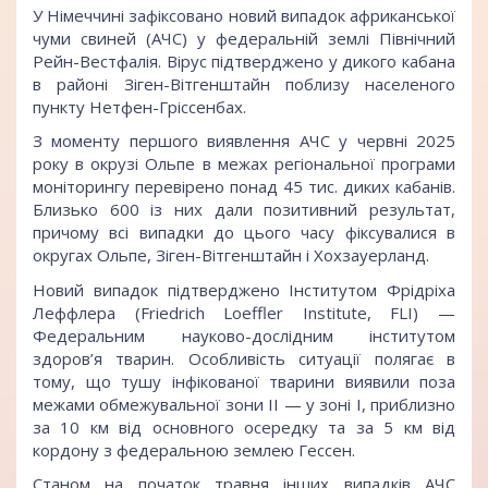
У Німеччині зафіксовано новий випадок африканської
чуми свиней (АЧС) у федеральній землі Північний
Рейн-Вестфалія. Вірус підтверджено у дикого кабана
в районі Зіген-Вітгенштайн поблизу населеного
пункту Нетфен-Гріссенбах.
З моменту першого виявлення АЧС у червні 2025
року в окрузі Ольпе в межах регіональної програми
моніторингу перевірено понад 45 тис. диких кабанів.
Близько 600 із них дали позитивний результат,
причому всі випадки до цього часу фіксувалися в
округах Ольпе, Зіген-Вітгенштайн і Хохзауерланд.
Новий випадок підтверджено Інститутом Фрідріха
Леффлера (Friedrich Loeffler Institute, FLI) —
Федеральним науково-дослідним інститутом
здоров’я тварин. Особливість ситуації полягає в
тому, що тушу інфікованої тварини виявили поза
межами обмежувальної зони II — у зоні I, приблизно
за 10 км від основного осередку та за 5 км від
кордону з федеральною землею Гессен.
Станом на початок травня інших випадків АЧС