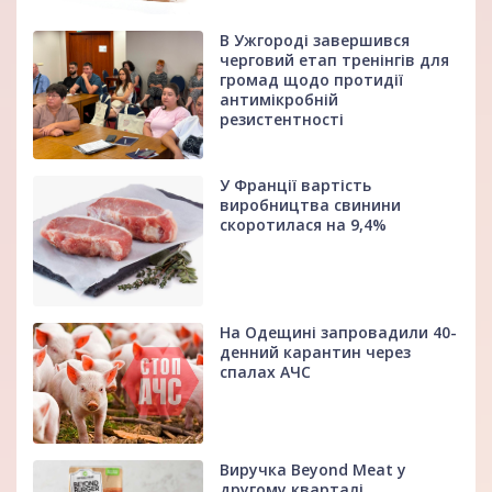
В Ужгороді завершився
черговий етап тренінгів для
громад щодо протидії
антимікробній
резистентності
У Франції вартість
виробництва свинини
скоротилася на 9,4%
На Одещині запровадили 40-
денний карантин через
спалах АЧС
Виручка Beyond Meat у
другому кварталі