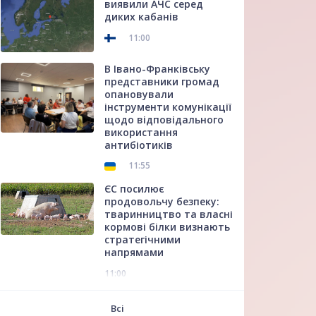
виявили АЧС серед
диких кабанів
11:00
В Івано-Франківську
представники громад
опановували
інструменти комунікації
щодо відповідального
використання
антибіотиків
11:55
ЄС посилює
продовольчу безпеку:
тваринництво та власні
кормові білки визнають
стратегічними
напрямами
11:00
f
Всі