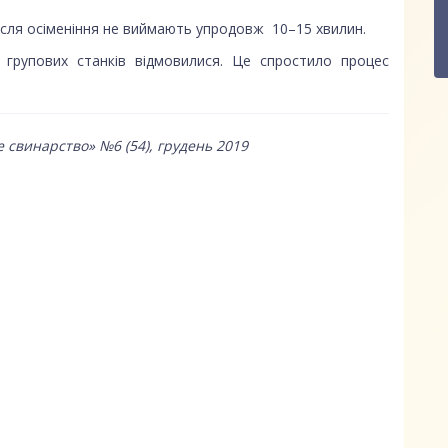
після осіменіння не виймають упродовж 10–15 хвилин.
д групових станків відмовилися. Це спростило процес
 свинарство» №6 (54), грудень 2019