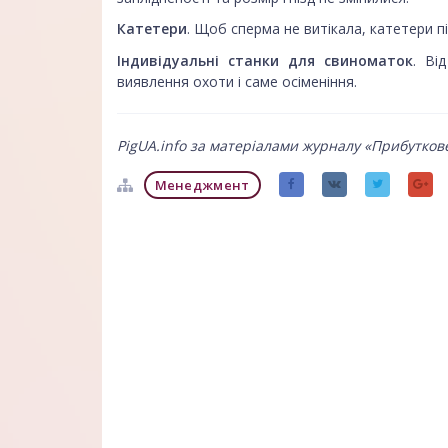
Катетери
. Щоб сперма не витікала, катетери 
Індивідуальні станки для свиноматок
. Ві
виявлення охоти і саме осіменіння.
PigUA.info за матеріалами журналу «Прибуткове
Менеджмент