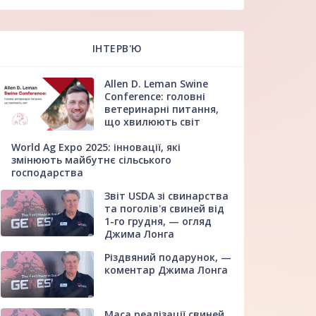
ІНТЕРВ'Ю
Allen D. Leman Swine
Conference: головні
ветеринарні питання,
що хвилюють світ
World Ag Expo 2025: інновації, які
змінюють майбутнє сільського
господарства
Звіт USDA зі свинарства
та поголів'я свиней від
1-го грудня, — огляд
Джима Лонга
Різдвяний подарунок, —
коментар Джима Лонга
Маса реалізації свиней