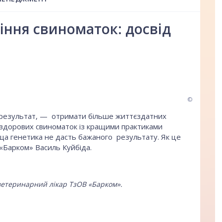
іння свиноматок: досвід
©
як результат, — отримати більше життєздатних
 здорових свиноматок із кращими практиками
аща генетика не дасть бажаного результату. Як це
 «Барком» Василь Куйбіда.
етеринарний лікар ТзОВ «Барком».