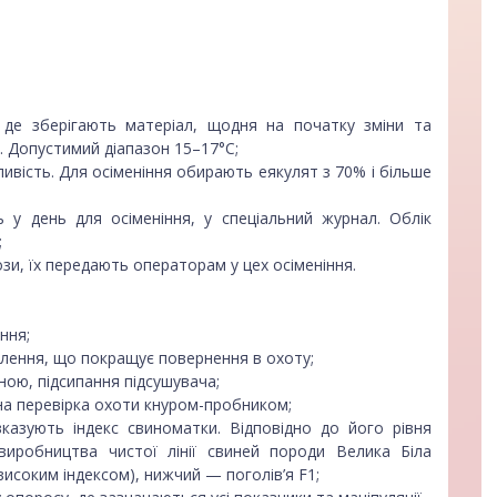
 де зберігають матеріал, щодня на початку зміни та
л. Допустимий діапазон 15–17°С;
ливість. Для осіменіння обирають еякулят з 70% і більше
ь у день для осіменіння, у спеціальний журнал. Облік
;
ози, їх передають операторам у цех осіменіння.
іння;
тлення, що покращує повернення в охоту;
ною, підсипання підсушувача;
на перевірка охоти кнуром-пробником;
казують індекс свиноматки. Відповідно до його рівня
иробництва чистої лінії свиней породи Велика Біла
исоким індексом), нижчий — поголів’я F1;