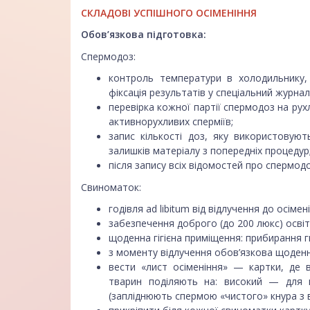
СКЛАДОВІ УСПІШНОГО ОСІМЕНІННЯ
Обов’язкова підготовка:
Спермодоз:
контроль температури в холодильнику,
фіксація результатів у спеціальний журна
перевірка кожної партії спермодоз на рух
активнорухливих сперміїв;
запис кількості доз, яку використовуют
залишків матеріалу з попередніх процедур
після запису всіх відомостей про спермод
Свиноматок:
годівля ad libitum від відлучення до осімен
забезпечення доброго (до 200 люкс) осві
щоденна гігієна приміщення: прибирання г
з моменту відлучення обов’язкова щоден
вести «лист осіменіння» — картки, де в
тварин поділяють на: високий — для в
(запліднюють спермою «чистого» кнура з в