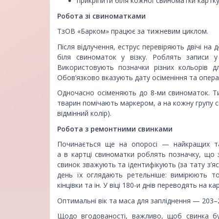
прикріпити біля кожної свиноматки картку 
Робота зі свиноматками
ТзОВ «Барком» працює за тижневим циклом.
Після відлучення, еструс перевіряють двічі на
біля свиноматок у візку. Роблять записи 
Використовують позначки різних кольорів дл
Обов’язково вказують дату осіменіння та операт
Одночасно осіменяють до 8-ми свиноматок. Тих
тварин помічають маркером, а на кожну групу 
відмінний колір).
Робота з ремонтними свинками
Починається ще на опоросі — найкращих та
а в картці свиноматки роблять позначку, що з 
свинок зважують та ідентифікують (за тату з’я
день їх оглядають ретельніше: вимірюють т
кінцівки та ін. У віці 180-и днів переводять на к
Оптимальні вік та маса для запліднення — 203–2
Щодо вгодованості, важливо, щоб свинка бул