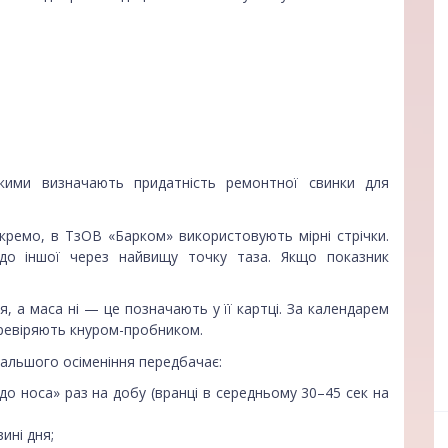
кими визначають придатність ремонтної свинки для
ремо, в ТзОВ «Барком» використовують мірні стрічки.
и до іншої через найвищу точку таза. Якщо показник
я, а маса ні — це позначають у її картці. За календарем
ревіряють кнуром-пробником.
дальшого осіменіння передбачає:
до носа» раз на добу (вранці в середньому 30–45 сек на
ff
ині дня;