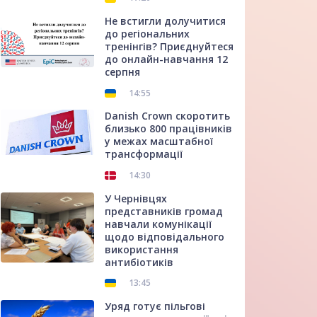
Не встигли долучитися
до регіональних
тренінгів? Приєднуйтеся
до онлайн-навчання 12
серпня
14:55
Danish Crown скоротить
близько 800 працівників
у межах масштабної
трансформації
14:30
У Чернівцях
представників громад
навчали комунікації
щодо відповідального
використання
антибіотиків
13:45
Уряд готує пільгові