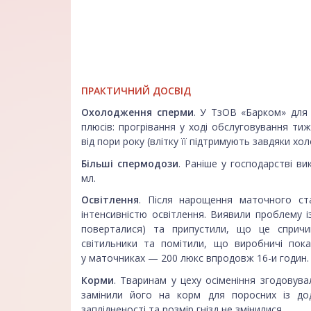
ПРАКТИЧНИЙ ДОСВІД
Охолодження сперми
. У ТзОВ «Барком» для
плюсів: прогрівання у ході обслуговування ти
від пори року (влітку її підтримують завдяки х
Більші спермодози
. Раніше у господарстві в
мл.
Освітлення
. Після нарощення маточного с
інтенсивністю освітлення. Виявили проблему 
поверталися) та припустили, що це спричи
світильники та помітили, що виробничі пок
у маточниках — 200 люкс впродовж 16-и годин.
Корми
. Тваринам у цеху осіменіння згодовув
замінили його на корм для поросних із до
заплідненості та розмір гнізд не змінилися.