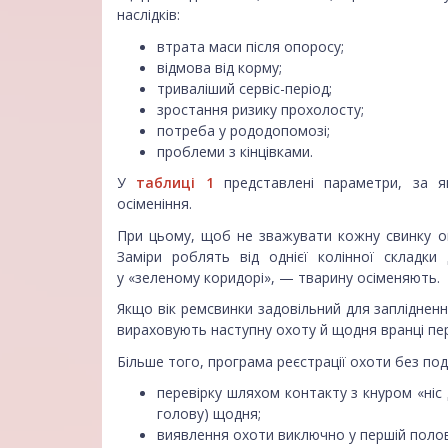
наслідків:
втрата маси після опоросу;
відмова від корму;
триваліший сервіс-період;
зростання ризику прохолосту;
потреба у рододопомозі;
проблеми з кінцівками.
У
таблиці 1
представлені параметри, за я
осіменіння.
При цьому, щоб не зважувати кожну свинку ок
Заміри роблять від однієї колінної складк
у «зеленому коридорі», — тварину осіменяють.
Якщо вік ремсвинки задовільний для заплідненн
вираховують наступну охоту й щодня вранці пе
Більше того, програма реєстрації охоти без по
перевірку шляхом контакту з кнуром «ніс 
голову) щодня;
виявлення охоти виключно у першій полов