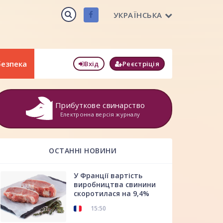
УКРАЇНСЬКА
безпека
Вхід
Реєстріція
Прибуткове свинарство
Електронна версія журналу
ОСТАННІ НОВИНИ
У Франції вартість
виробництва свинини
скоротилася на 9,4%
15:50