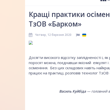
Кращі практики осімен
ТзОВ «Барком»
Четвер, 12 березня 2020
Досягти високого відсотку заплідненості і, 
поросят можна, поєднавши якісний еякулят і
осіменіння. Без цих складових навіть найкр
працює на практиці, розповів технолог ТзОВ
Василь Куйбіда
— головний в