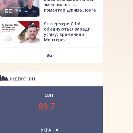
зменшилася, —
коментар Джима Лонга
Як фермери США
об’єднуються заради
успіху: враження з
Монтерея
Всі
ІНДЕКС ЦІН
СВІТ
89.7
УКРАЇНА