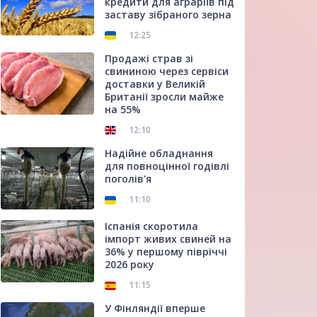
кредити для аграріїв під
заставу зібраного зерна
12:25
Продажі страв зі
свининою через сервіси
доставки у Великій
Британії зросли майже
на 55%
12:10
Надійне обладнання
для повноцінної годівлі
поголів'я
11:10
Іспанія скоротила
імпорт живих свиней на
36% у першому півріччі
2026 року
11:15
У Фінляндії вперше