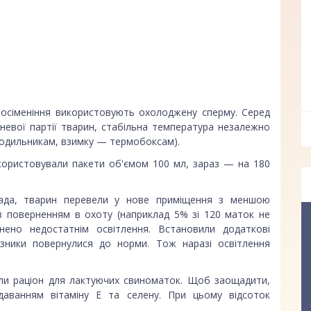
 осіменіння використовують охолоджену сперму. Серед
жневої партії тварин, стабільна температура незалежно
олодильникам, взимку — термобоксам).
икористовували пакети об'ємом 100 мл, зараз — на 180
тада, тварин перевели у нове приміщення з меншою
із поверненням в охоту (наприклад 5% зі 120 маток не
нено недостатнім освітлення. Встановили додаткові
азники повернулися до норми. Тож наразі освітлення
али раціон для лактуючих свиноматок. Щоб заощадити,
даванням вітаміну Е та селену. При цьому відсоток