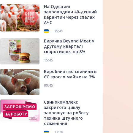
На Одещині
запровадили 40-денний
карантин через спалах
АЧС
15:45
Виручка Beyond Meat у
другому кварталі
скоротилася на 8%
15:45
Виробництво свинини в
ЄС зросло майже на 3%
09:45
Свинокомплекс
закритого циклу
запрошує на роботу
техніка штучного
осіменіння
17:20