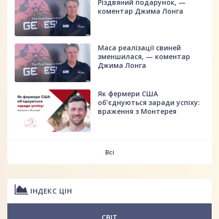
Різдвяний подарунок, —
коментар Джима Лонга
Маса реалізації свиней
зменшилася, — коментар
Джима Лонга
Як фермери США
об’єднуються заради успіху:
враження з Монтерея
Всі
ІНДЕКС ЦІН
СВІТ