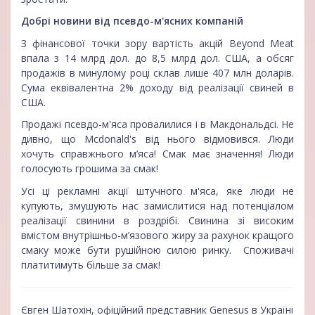
Добрі новини від псевдо-м'ясних компаній
З фінансової точки зору вартість акцій Beyond Meat
впала з 14 млрд дол. до 8,5 млрд дол. США, а обсяг
продажів в минулому році склав лише 407 млн доларів.
Сума еквівалентна 2% доходу від реалізації свиней в
США.
Продажі псевдо-м'яса провалилися і в Макдональдсі. Не
дивно, що Mcdonald's від нього відмовився. Люди
хочуть справжнього м’яса! Смак має значення! Люди
голосують грошима за смак!
Усі ці рекламні акції штучного м'яса, яке люди не
купують, змушують нас замислитися над потенціалом
реалізації свинини в роздрібі. Свинина зі високим
вмістом внутрішньо-м’язового жиру за рахунок кращого
смаку може бути рушійною силою ринку. Споживачі
платитимуть більше за смак!
Євген Шатохін, офіційний представник Genesus в Україні