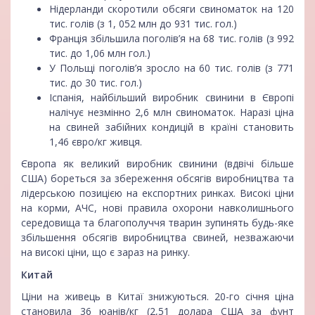
Нідерланди скоротили обсяги свиноматок на 120
тис. голів (з 1, 052 млн до 931 тис. гол.)
Франція збільшила поголів’я на 68 тис. голів (з 992
тис. до 1,06 млн гол.)
У Польщі поголів’я зросло на 60 тис. голів (з 771
тис. до 30 тис. гол.)
Іспанія, найбільший виробник свинини в Європі
налічує незмінно 2,6 млн свиноматок. Наразі ціна
на свиней забійних кондицій в країні становить
1,46 євро/кг живця.
Європа як великий виробник свинини (вдвічі більше
США) бореться за збереження обсягів виробництва та
лідерською позицією на експортних ринках. Високі ціни
на корми, АЧС, нові правила охорони навколишнього
середовища та благополуччя тварин зупинять будь-яке
збільшення обсягів виробництва свиней, незважаючи
на високі ціни, що є зараз на ринку.
Китай
Ціни на живець в Китаї знижуються. 20-го січня ціна
становила 36 юанів/кг (2,51 долара США за фунт