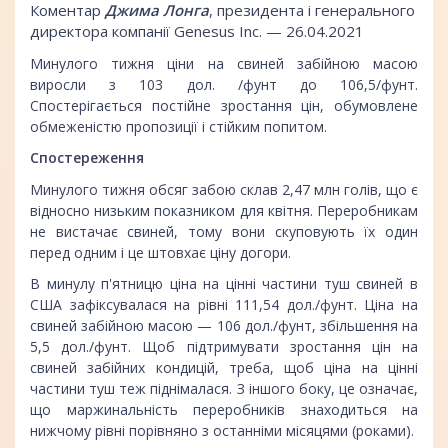
Коментар
Джима Лонга
, президента і генерального
директора компанії Genesus Inc. — 26.04.2021
Минулого тижня ціни на свиней забійною масою
виросли з 103 дол. /фунт до 106,5/фунт.
Спостерігається постійне зростання цін, обумовлене
обмеженістю пропозиції і стійким попитом.
Спостереження
Минулого тижня обсяг забою склав 2,47 млн голів, що є
відносно низьким показником для квітня. Переробникам
не вистачає свиней, тому вони скуповують їх один
перед одним і це штовхає ціну догори.
В минулу п'ятницю ціна на цінні частини туш свиней в
США зафіксувалася на рівні 111,54 дол./фунт. Ціна на
свиней забійною масою — 106 дол./фунт, збільшення на
5,5 дол./фунт. Щоб підтримувати зростання цін на
свиней забійних кондицій, треба, щоб ціна на цінні
частини туш теж піднімалася. З іншого боку, це означає,
що маржинальність переробників знаходиться на
нижчому рівні порівняно з останніми місяцями (роками).