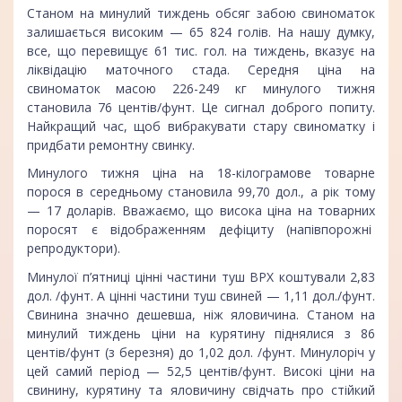
Станом на минулий тиждень обсяг забою свиноматок
залишається високим — 65 824 голів. На нашу думку,
все, що перевищує 61 тис. гол. на тиждень, вказує на
ліквідацію маточного стада. Середня ціна на
свиноматок масою 226-249 кг минулого тижня
становила 76 центів/фунт. Це сигнал доброго попиту.
Найкращий час, щоб вибракувати стару свиноматку і
придбати ремонтну свинку.
Минулого тижня ціна на 18-кілограмове товарне
порося в середньому становила 99,70 дол., а рік тому
— 17 доларів. Вважаємо, що висока ціна на товарних
поросят є відображенням дефіциту (напівпорожні
репродуктори).
Минулої п’ятниці цінні частини туш ВРХ коштували 2,83
дол. /фунт. А цінні частини туш свиней — 1,11 дол./фунт.
Свинина значно дешевша, ніж яловичина. Станом на
минулий тиждень ціни на курятину піднялися з 86
центів/фунт (з березня) до 1,02 дол. /фунт. Минулоріч у
цей самий період — 52,5 центів/фунт. Високі ціни на
свинину, курятину та яловичину свідчать про стійкий