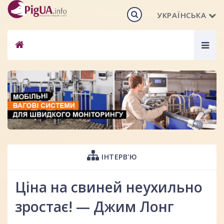
УКРАЇНСЬКА
Togg
navig
ІНТЕРВ'Ю
Ціна на свиней неухильно
зростає! — Джим Лонг