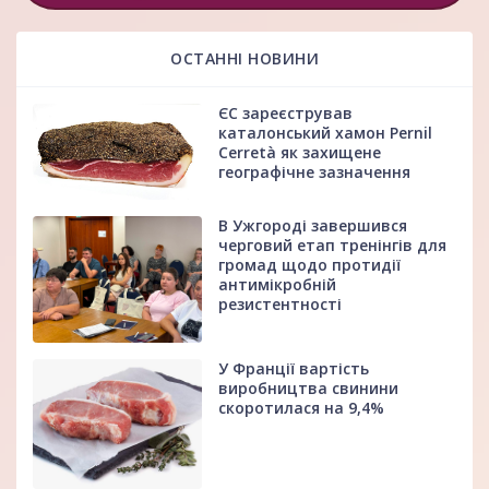
ОСТАННІ НОВИНИ
ЄС зареєстрував
каталонський хамон Pernil
Cerretà як захищене
географічне зазначення
В Ужгороді завершився
черговий етап тренінгів для
громад щодо протидії
антимікробній
резистентності
У Франції вартість
виробництва свинини
скоротилася на 9,4%