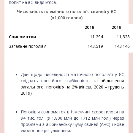
попит на всі види м’яса.
Чисельність племінного поголів’я свиней у ЄС
(x1,000 голова)
2018
2019
Свиноматки
11,294
11,328
Загальне поголів’я
143,519
143.146
Дані щодо чисельності маточного поголів’я у ЄС
свідчать про його стабільність та
збільшення
загального поголів’я на 2% (кінець 2020 – грудень
2019)
Поголів'я свиноматок в Німеччині скоротилося на
94 тис. гол. (з 1,806 млн до 1712 млн гол.) через
проблеми з африканську чуму свиней (АЧС) і нове
екологічне регулювання.