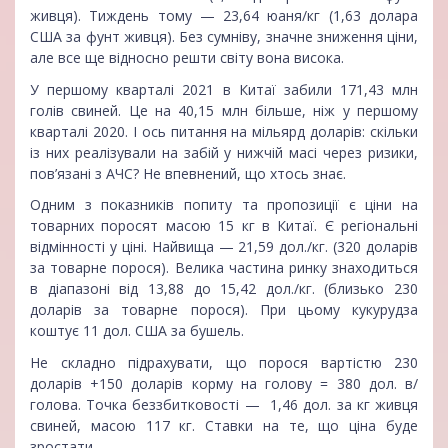
живця). Тиждень тому — 23,64 юаня/кг (1,63 долара
США за фунт живця). Без сумніву, значне зниження ціни,
але все ще відносно решти світу вона висока.
У першому кварталі 2021 в Китаї забили 171,43 млн
голів свиней. Це на 40,15 млн більше, ніж у першому
кварталі 2020. І ось питання на мільярд доларів: скільки
із них реалізували на забій у нижчій масі через ризики,
пов’язані з АЧС? Не впевнений, що хтось знає.
Одним з показників попиту та пропозиції є ціни на
товарних поросят масою 15 кг в Китаї. Є регіональні
відмінності у ціні. Найвища — 21,59 дол./кг. (320 доларів
за товарне порося). Велика частина ринку знаходиться
в діапазоні від 13,88 до 15,42 дол./кг. (близько 230
доларів за товарне порося). При цьому кукурудза
коштує 11 дол. США за бушель.
Не складно підрахувати, що порося вартістю 230
доларів +150 доларів корму на голову = 380 дол. в/
голова. Точка беззбитковості — 1,46 дол. за кг живця
свиней, масою 117 кг. Ставки на те, що ціна буде
зростати.