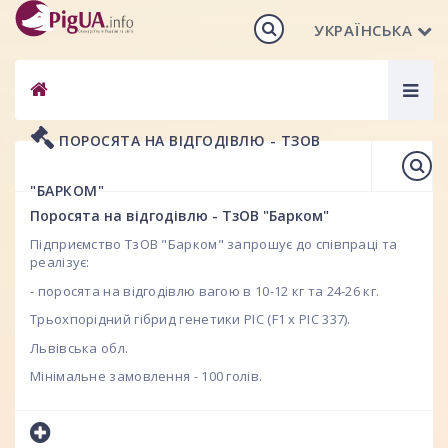
УКРАЇНСЬКА
Togg
navig
ПОРОСЯТА НА ВІДГОДІВЛЮ - ТЗОВ
"БАРКОМ"
Поросята на відгодівлю - ТзОВ "Барком"
Підприємство ТзОВ "Барком" запрошує до співпраці та
реалізує:
- поросята на відгодівлю вагою в 10-12 кг та 24-26 кг.
Трьохпорідний гібрид генетики РІС (F1 x PIC 337).
Львівська обл.
Мінімальне замовлення - 100 голів.