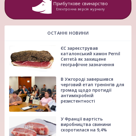
Прибуткове свинарство
Електронна версія журналу
ОСТАННІ НОВИНИ
ЄС зареєстрував
каталонський хамон Pernil
Cerretà як захищене
географічне зазначення
В Ужгороді завершився
черговий етап тренінгів для
громад щодо протидії
антимікробній
резистентності
У Франції вартість
виробництва свинини
скоротилася на 9,4%