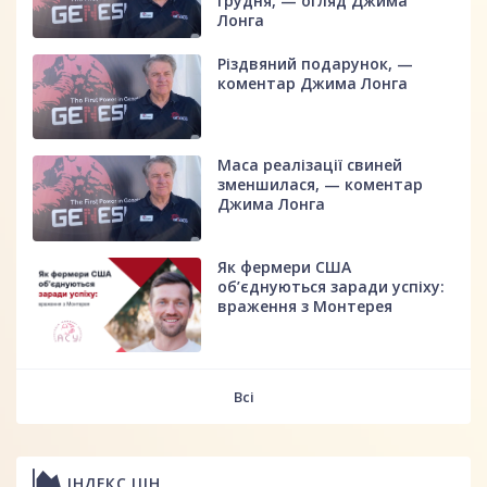
грудня, — огляд Джима
Лонга
Різдвяний подарунок, —
коментар Джима Лонга
Маса реалізації свиней
зменшилася, — коментар
Джима Лонга
Як фермери США
об’єднуються заради успіху:
враження з Монтерея
Всі
ІНДЕКС ЦІН