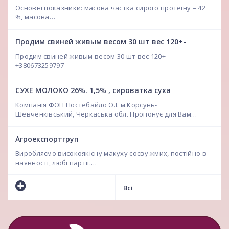
Основні показники: масова частка сирого протеїну – 42
%, масова…
Продим свиней живым весом 30 шт вес 120+-
Продим свиней живым весом 30 шт вес 120+-
+380673259797
СУХЕ МОЛОКО 26%. 1,5% , сироватка суха
Компанія ФОП Постебайло О.І. м.Корсунь-
Шевченківський, Черкаська обл. Пропонує для Вам…
Агроекспортгруп
Виробляємо високоякісну макуху соєву жмих, постійно в
наявності, любі партії.…
Всі