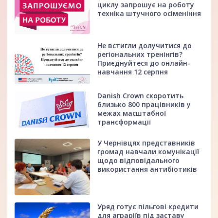
циклу запрошує на роботу
техніка штучного осіменіння
Не встигли долучитися до
регіональних тренінгів?
Приєднуйтеся до онлайн-
навчання 12 серпня
Danish Crown скоротить
близько 800 працівників у
межах масштабної
трансформації
У Чернівцях представників
громад навчали комунікації
щодо відповідального
використання антибіотиків
Уряд готує пільгові кредити
для аграріїв під заставу