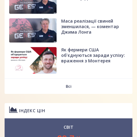
Маса реалізації свиней
зменшилася, — коментар
Джима Лонга
Як фермери США
об’єднуються заради успіху:
враження з Монтерея
Всі
ІНДЕКС ЦІН
СВІТ