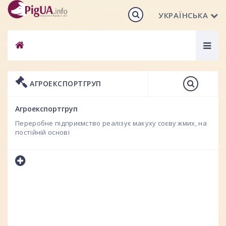
УКРАЇНСЬКА
Togg
navig
АГРОЕКСПОРТГРУП
Агроекспортгруп
Переробне підприємство реалізує макуху соєву жмих, на
постійній основі