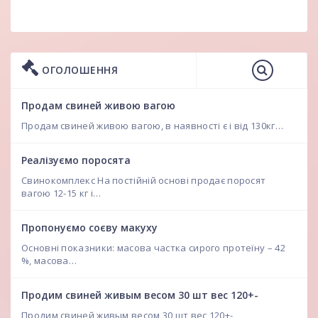
ОГОЛОШЕННЯ
Продам свиней живою вагою
Продам свиней живою вагою, в наявності є і від 130кг…
Реалізуємо поросята
Свинокомплекс На постійній основі продає поросят
вагою 12-15 кг і…
Пропонуємо соєву макуху
Основні показники: масова частка сирого протеїну – 42
%, масова…
Продим свиней живым весом 30 шт вес 120+-
Продим свиней живым весом 30 шт вес 120+-