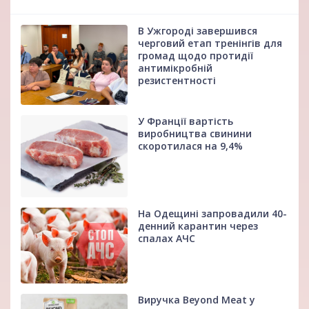
В Ужгороді завершився
черговий етап тренінгів для
громад щодо протидії
антимікробній
резистентності
У Франції вартість
виробництва свинини
скоротилася на 9,4%
На Одещині запровадили 40-
денний карантин через
спалах АЧС
Виручка Beyond Meat у