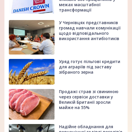
межах масштабної
трансформації
У Чернівцях представників
громад навчали комунікації
щодо відповідального
використання антибіотиків
Уряд готує пільгові кредити
для аграріїв під заставу
зібраного зерна
Продажі страв зі свининою
через сервіси доставки у
Великій Британії зросли
майже на 55%
Надійне обладнання для
повноцінної годівлі поголів'я