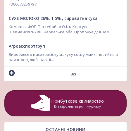
+380673259797
СУХЕ МОЛОКО 26%. 1,5% , сироватка суха
Компанія ФОП Постебайло О.І. м.Корсунь-
Шевченківський, Черкаська обл. Пропонує для Вам…
Агроекспортгруп
Виробляємо високоякісну макуху соєву жмих, постійно в
наявності, любі партії.…
Всі
Прибуткове свинарство
Електронна версія журналу
ОСТАННІ НОВИНИ