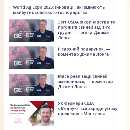
World Ag Expo 2025: інновації, які змінюють
майбутнє сільського господарства
Звіт USDA зі свинарства та
поголів'я свиней від 1-го
грудня, — огляд Джима
Лонга
Різдвяний подарунок, —
коментар Джима Лонга
Маса реалізації свиней
зменшилася, — коментар
Джима Лонга
Як фермери США
об’єднуються заради успіху:
враження з Монтерея