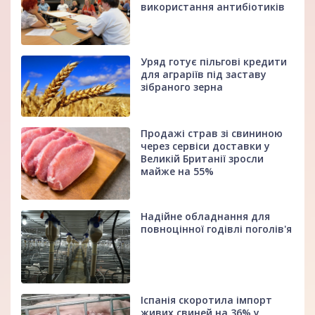
використання антибіотиків
Уряд готує пільгові кредити
для аграріїв під заставу
зібраного зерна
Продажі страв зі свининою
через сервіси доставки у
Великій Британії зросли
майже на 55%
Надійне обладнання для
повноцінної годівлі поголів'я
Іспанія скоротила імпорт
живих свиней на 36% у