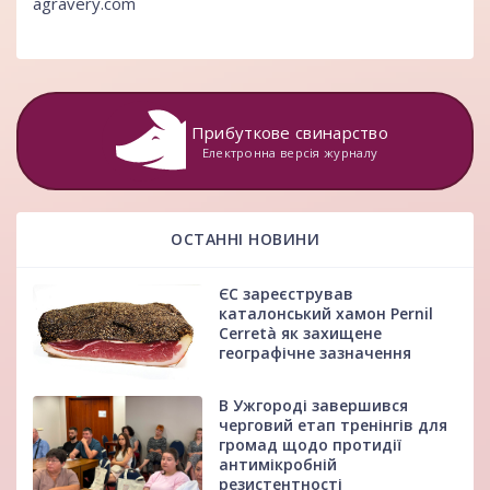
agravery.com
Прибуткове свинарство
Електронна версія журналу
ОСТАННІ НОВИНИ
ЄС зареєстрував
каталонський хамон Pernil
Cerretà як захищене
географічне зазначення
В Ужгороді завершився
черговий етап тренінгів для
громад щодо протидії
антимікробній
резистентності