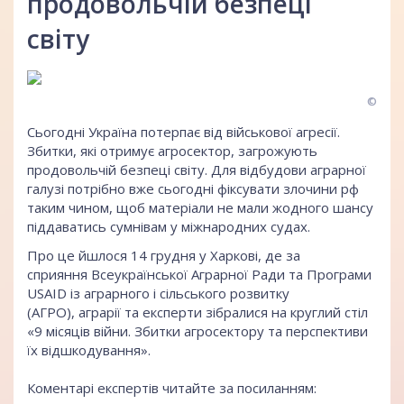
продовольчій безпеці
світу
©
Сьогодні Україна потерпає від військової агресії.
Збитки, які отримує агросектор, загрожують
продовольчій безпеці світу. Для відбудови аграрної
галузі потрібно вже сьогодні фіксувати злочини рф
таким чином, щоб матеріали не мали жодного шансу
піддаватись сумнівам у міжнародних судах.
Про це йшлося 14 грудня у Харкові, де за
сприяння Всеукраїнської Аграрної Ради та Програми
USAID із аграрного і сільського розвитку
(АГРО), аграрії та експерти зібралися на круглий стіл
«9 місяців війни. Збитки агросектору та перспективи
їх відшкодування».
Коментарі експертів читайте за посиланням: