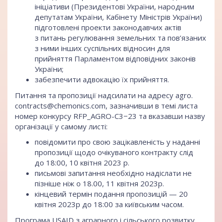
ініціативи (Президентові України, народним
депутатам України, Кабінету Міністрів України)
підготовлені проекти законодавчих актів
з питань регулювання земельних та пов’язаних
з ними інших суспільних відносин для
прийняття Парламентом відповідних законів
України;
забезпечити адвокацію їх прийняття.
Питання та пропозиції надсилати на адресу agro.
contracts@chemonics.com
, зазначивши в темі листа
номер конкурсу RFP_AGRO-C3−23 та вказавши назву
організації у самому листі:
повідомити про свою зацікавленість у наданні
пропозиції щодо очікуваного контракту слід
до 18:00, 10 квітня 2023 р.
письмові запитання необхідно надіслати не
пізніше ніж о 18.00, 11 квітня 2023р.
кінцевий термін подання пропозицій — 20
квітня 2023р до 18:00 за київським часом.
Програма USAID з аграрного і сільського розвитку