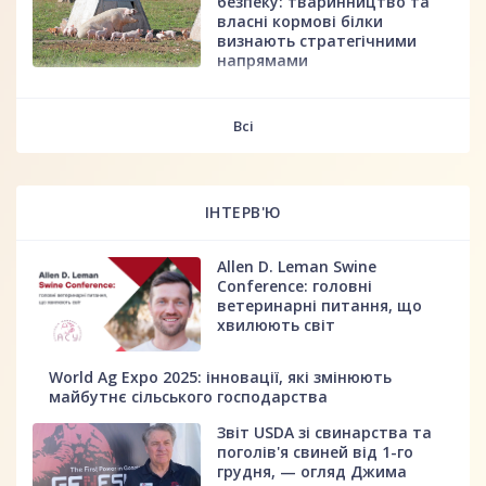
безпеку: тваринництво та
власні кормові білки
визнають стратегічними
напрямами
fff
Всі
ІНТЕРВ'Ю
Allen D. Leman Swine
Conference: головні
ветеринарні питання, що
хвилюють світ
World Ag Expo 2025: інновації, які змінюють
майбутнє сільського господарства
Звіт USDA зі свинарства та
поголів'я свиней від 1-го
грудня, — огляд Джима