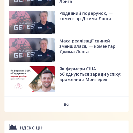
Лонга
Різдвяний подарунок, —
коментар Джима Лонга
Маса реалізації свиней
зменшилася, — коментар
Джима Лонга
Як фермери США
об’єднуються заради успіху:
враження з Монтерея
Всі
ІНДЕКС ЦІН