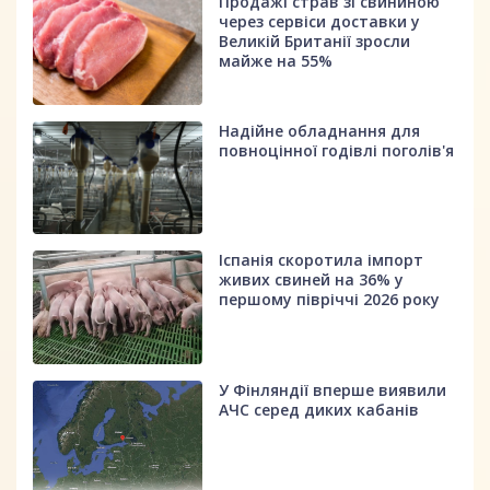
Продажі страв зі свининою
через сервіси доставки у
Великій Британії зросли
майже на 55%
Надійне обладнання для
повноцінної годівлі поголів'я
Іспанія скоротила імпорт
живих свиней на 36% у
першому півріччі 2026 року
У Фінляндії вперше виявили
АЧС серед диких кабанів