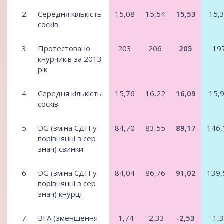
2.
Середня кількість
15,08
15,54
15,53
15,
сосків
3.
Протестовано
203
206
205
19
кнурчиків за 2013
рік
4.
Середня кількість
15,76
16,22
16,09
15,
сосків
5.
DG (зміна СДП у
84,70
83,55
89,17
146,
порівнянні з сер
знач) свинки
6.
DG (зміна СДП у
84,04
86,76
91,02
139,
порівнянні з сер
знач) кнурці
7.
BFA (зменшення
-1,74
-2,33
-2,53
-1,