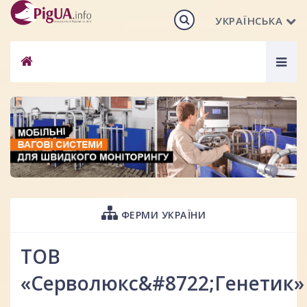
УКРАЇНСЬКА
Togg
navig
ФЕРМИ УКРАЇНИ
ТОВ
«Серволюкс&#8722;Генетик»