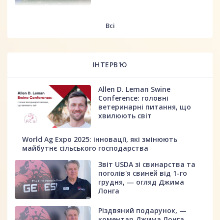
fff
Всі
ІНТЕРВ'Ю
Allen D. Leman Swine
Conference: головні
ветеринарні питання, що
хвилюють світ
World Ag Expo 2025: інновації, які змінюють
майбутнє сільського господарства
Звіт USDA зі свинарства та
поголів'я свиней від 1-го
грудня, — огляд Джима
Лонга
Різдвяний подарунок, —
коментар Джима Лонга