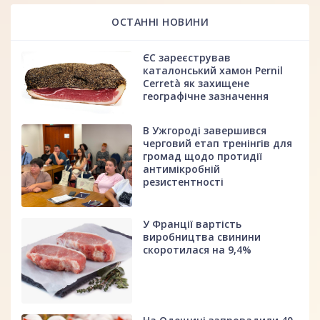
ОСТАННІ НОВИНИ
ЄС зареєстрував
каталонський хамон Pernil
Cerretà як захищене
географічне зазначення
В Ужгороді завершився
черговий етап тренінгів для
громад щодо протидії
антимікробній
резистентності
У Франції вартість
виробництва свинини
скоротилася на 9,4%