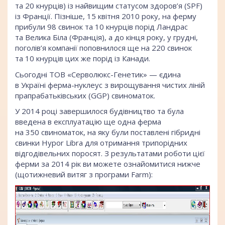
та 20 кнурців) із найвищим статусом здоров’я (SPF)
із Франції. Пізніше, 15 квітня 2010 року, на ферму
прибули 98 свинок та 10 кнурців порід Ландрас
та Велика Біла (Франція), а до кінця року, у грудні,
поголів’я компанії поповнилося ще на 220 свинок
та 10 кнурців цих же порід із Канади.
Сьогодні ТОВ «Серволюкс-Генетик» — єдина
в Україні ферма-нуклеус з вирощування чистих ліній
прапрабатьківських (GGP) свиноматок.
У 2014 році завершилося будівництво та була
введена в експлуатацію ще одна ферма
на 350 свиноматок, на яку були поставлені гібридні
свинки Hypor Libra для отримання трипорідних
відгодівельних поросят. З результатами роботи цієї
ферми за 2014 рік ви можете ознайомитися нижче
(щотижневий витяг з програми Farm):