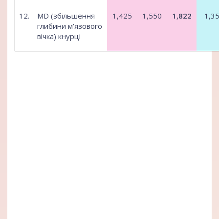
12.
MD (збільшення
1,425
1,550
1,822
1,3
глибини м’язового
вічка) кнурці