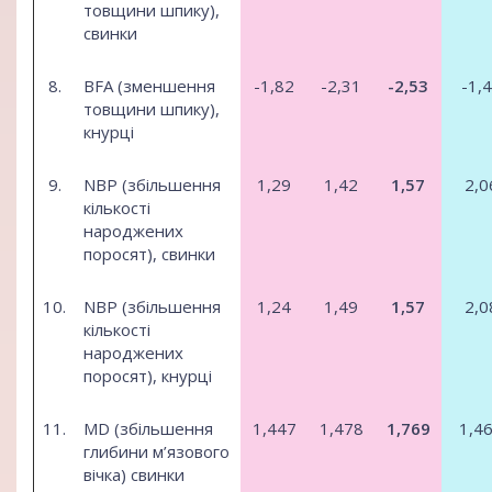
товщини шпику),
свинки
8.
BFA (зменшення
-1,82
-2,31
-2,53
-1,
товщини шпику),
кнурці
9.
NBP (збільшення
1,29
1,42
1,57
2,0
кількості
народжених
поросят), свинки
10.
NBP (збільшення
1,24
1,49
1,57
2,0
кількості
народжених
поросят), кнурці
11.
MD (збільшення
1,447
1,478
1,769
1,4
глибини м’язового
вічка) свинки