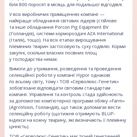
біля 800 поросят в місяць для подальшої відгодівлі.
У всіх виробничих приміщеннях компанії —
найкраще обладнання світових лідерів (стійлове
та інше обладнання Porcon Pig Equipment BV
(Голландія), системи кормороздачі AZA International
(Італія), тощо). На всіх етапах вирощування
племінних тварин застосовують суху годівлю. Корми
закупні, оскільки власних посівних площ
у господарства немає.
Вимоги до утримання, розведення та проведення
селекційної роботи у компанії Hypor однакові
по всьому світу, тому і ТОВ «Серволюкс-Генетик»
зобов’язане відповідати світовим стандартам
компанії. Управління та контроль стада здійснюють
за допомогою комп’ютерної програми обліку «Farm»
(AgroVision, Голландія), що також допомагає вести
селекційну роботу (щотижня отримують BLUP-
індекси на кожну тварину, які визначають її племінну
цінність).
ТОВ «Серволюкс-Генетик» має тісний генетичний