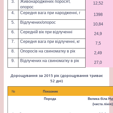
3.
Живонароджених поросят,
12,52
опорос
4.
Середня вага при народженні, г
1398
5.
Відлучених/опорос
10,84
6.
Середній вік при відлученні
24,9
7.
Середня вага при відлученні, кг
7,5
8.
Опоросів на свиноматку в рік
2,49
9.
Відлучених на свиноматку в рік
27,0
Дорощування за 2015 рік (дорощування триває
52 дні)
№
Показник
Порода
Велика біла Hy
(чиста лінія)