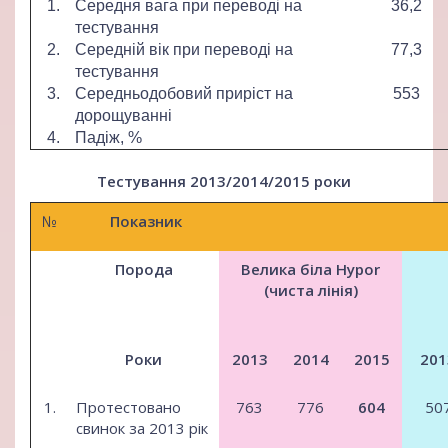
1.
Середня вага при переводі на
36,2
тестування
2.
Середній вік при переводі на
77,3
тестування
3.
Середньодобовий приріст на
553
дорощуванні
4.
Падіж, %
Тестування 2013/2014/2015 роки
№
Показник
Порода
Велика біла Hypor
(чиста лінія)
Роки
2013
2014
2015
201
1.
Протестовано
763
776
604
50
свинок за 2013 рік