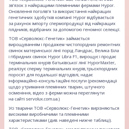
зв’язок з найкращими племінними фермами Hypor.
Оновлення поголів’я та використання найкращих
генетичних здобутків компанії Hypor відбувається
за рахунок імпорту спермопродукції від найкращих
плідників, відібраних за допомогою геномної селекції.
ТОВ «Серволюкс-Генетик» займається
вирощуванням і продажем чистопорідних ремонтних
свинок материнської лінії порід Ландрас, Велика Біла
і гібридних свинок Hypor Libra F1, вирощує і продає
термінальних кнурів батьківської лінії HyporMaxter,
реалізує сперму термінальних кнурів,трьохпорідних
поросят для подальшої відгодівлі, надає
інформаційно-консультаційні послуги (рекомендаціі
щодо утримання племінних тварин, штучного
осіменіння, відео з ферми можна переглянути
на сайті
servolux.com.ua.
)
Усі тварини ТОВ «Серволюкс-Генетик» вирізняються
високими виробничими та племінними
характеристиками (див. наведені нижче таблиці).