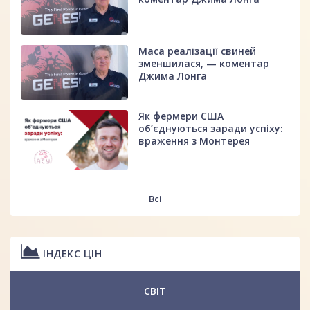
Маса реалізації свиней
зменшилася, — коментар
Джима Лонга
Як фермери США
об’єднуються заради успіху:
враження з Монтерея
Всі
ІНДЕКС ЦІН
СВІТ