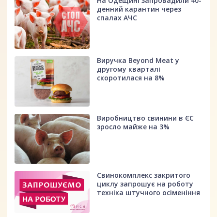
На Одещині запровадили 40-
денний карантин через
спалах АЧС
Виручка Beyond Meat у
другому кварталі
скоротилася на 8%
Виробництво свинини в ЄС
зросло майже на 3%
Свинокомплекс закритого
циклу запрошує на роботу
техніка штучного осіменіння