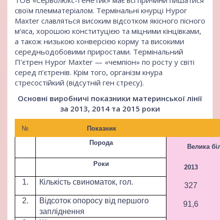
ТОВ «Серволюкс-Генетик» має всі причини пишатися
своїм племматеріалом. Термінальні кнурці Hypor
Maxter славляться високим відсотком якісного пісного
м’яса, хорошою конституцією та міцними кінцівками,
а також низькою конверсією корму та високими
середньодобовими приростами. Термінальний
П’єтрен Hypor Maxter — «чемпіон» по росту у світі
серед п’єтренів. Крім того, організм кнура
стресостійкий (відсутній ген стресу).
Основні виробничі показники материнської лінії
за 2013, 2014 та 2015 роки
№
Показник
Порода
Велика біл
Роки
2013
1.
Кількість свиноматок, гол.
327
2.
Відсоток опоросу від першого
91,6
запліднення