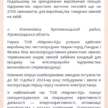
подальшому на орендованих виробничих площах
підприємство наростило маточне поголів’я ще на
2700 свиноматок для виробництва товарних свиней
на забій.
с. Компаніївка, Кропивницький район,
Кіровоградська область
Наразі ТОВ «Марлен-КД» успішно здійснює
виробництво: чистопородних тварин порід Ландрас і
Велика біла; високопродуктивних ремонтних свинок;
термінальних кнурів; свиней забійних кондицій для
продажу на м’ясопереробні підприємства;
високоякісної спермопродукції.
Компанія оперує комбікормовим заводом потужністю
до 80 т/доба.У 2024-му році побудували і ввели в
експлуатацію першу чергу сонячної електростанції.
У найближчий час ТОВ «Марлен-КД» планує
сконцентруватися на покращенні ефективності
діяльності — енергоефективності, оптимізації
виробництва і роздачі комбікормів. Підприємство