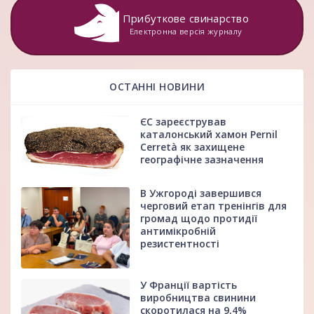
Прибуткове свинарство
Електронна версія журналу
ОСТАННІ НОВИНИ
ЄС зареєстрував
каталонський хамон Pernil
Cerretà як захищене
географічне зазначення
В Ужгороді завершився
черговий етап тренінгів для
громад щодо протидії
антимікробній
резистентності
У Франції вартість
виробництва свинини
скоротилася на 9,4%