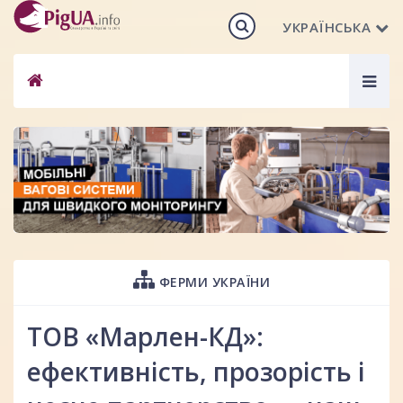
УКРАЇНСЬКА
Togg
navig
ФЕРМИ УКРАЇНИ
ТОВ «Марлен-КД»:
ефективність, прозорість і