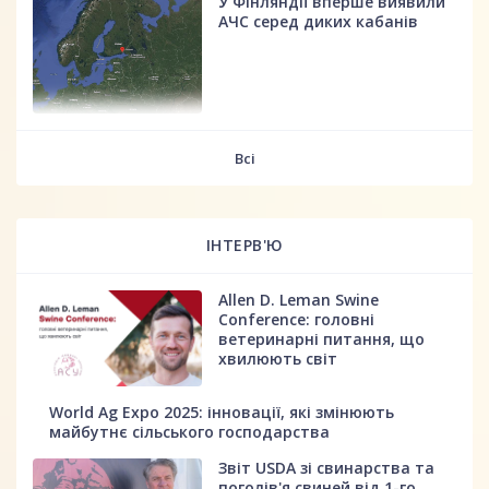
У Фінляндії вперше виявили
АЧС серед диких кабанів
fff
Всі
ІНТЕРВ'Ю
Allen D. Leman Swine
Conference: головні
ветеринарні питання, що
хвилюють світ
World Ag Expo 2025: інновації, які змінюють
майбутнє сільського господарства
Звіт USDA зі свинарства та
поголів'я свиней від 1-го