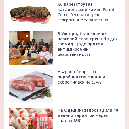
ЄС зареєстрував
каталонський хамон Pernil
Cerretà як захищене
географічне зазначення
В Ужгороді завершився
черговий етап тренінгів для
громад щодо протидії
антимікробній
резистентності
У Франції вартість
виробництва свинини
скоротилася на 9,4%
На Одещині запровадили 40-
денний карантин через
спалах АЧС