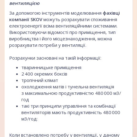
вентиляцією
За допомогою інструментів моделювання
фахівці
компанії SKOV
можуть розрахувати споживання
електроенергії всіма вентиляційними системами.
Використовуючи відомості про приміщення, тип
виробництва і його місцезнаходження, можна
розрахувати потреби у вентиляції.
Розрахунки засновані на такій інформації:
тваринницьке приміщення
2 400 окремих боксів
тропічний клімат
охолодження матів і тунельна вентиляція
з максимальною продуктивністю 480 000 м3/
год
такі три принципи управління та комбінації
вентиляторів мають продуктивність 480 000
м3/год:
Коли встановлено потребу у вентиляції, у даному