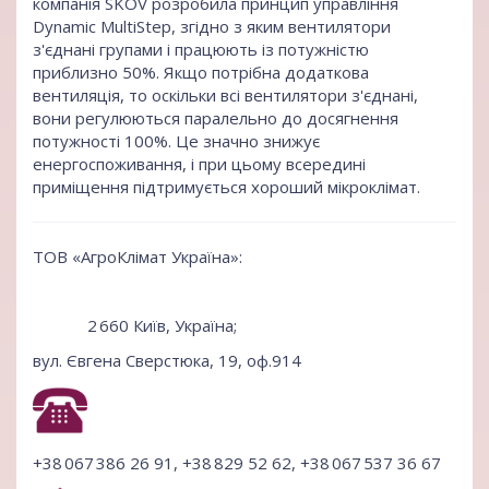
компанія SKOV розробила принцип управління
Dynamic MultiStep, згідно з яким вентилятори
з'єднані групами і працюють із потужністю
приблизно 50%. Якщо потрібна додаткова
вентиляція, то оскільки всі вентилятори з'єднані,
вони регулюються паралельно до досягнення
потужності 100%. Це значно знижує
енергоспоживання, і при цьому всередині
приміщення підтримується хороший мікроклімат.
ТОВ «АгроКлімат Україна»:
2 660 Київ, Україна;
вул. Євгена Сверстюка, 19, оф.914
+38 067 386 26 91, +38 829 52 62, +38 067 537 36 67