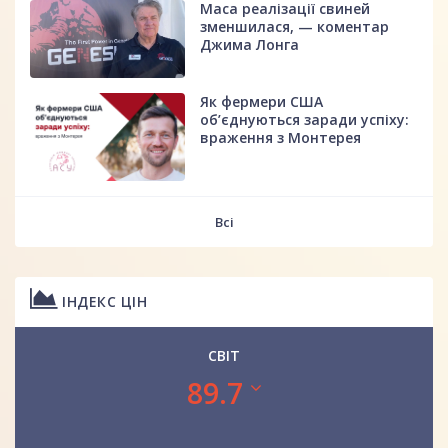
Маса реалізації свиней
зменшилася, — коментар
Джима Лонга
Як фермери США
об’єднуються заради успіху:
враження з Монтерея
Всі
ІНДЕКС ЦІН
СВІТ
89.7