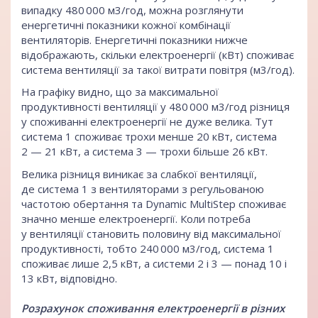
випадку 480 000 м3/год, можна розглянути
енергетичні показники кожної комбінації
вентиляторів. Енергетичні показники нижче
відображають, скільки електроенергії (кВт) споживає
система вентиляції за такої витрати повітря (м3/год).
На графіку видно, що за максимальної
продуктивності вентиляції у 480 000 м3/год різниця
у споживанні електроенергії не дуже велика. Тут
система 1 споживає трохи менше 20 кВт, система
2 — 21 кВт, а система 3 — трохи більше 26 кВт.
Велика різниця виникає за слабкої вентиляції,
де система 1 з вентиляторами з регульованою
частотою обертання та Dynamic MultiStep споживає
значно менше електроенергії. Коли потреба
у вентиляції становить половину від максимальної
продуктивності, тобто 240 000 м3/год, система 1
споживає лише 2,5 кВт, а системи 2 і 3 — понад 10 і
13 кВт, відповідно.
Розрахунок споживання електроенергії в різних