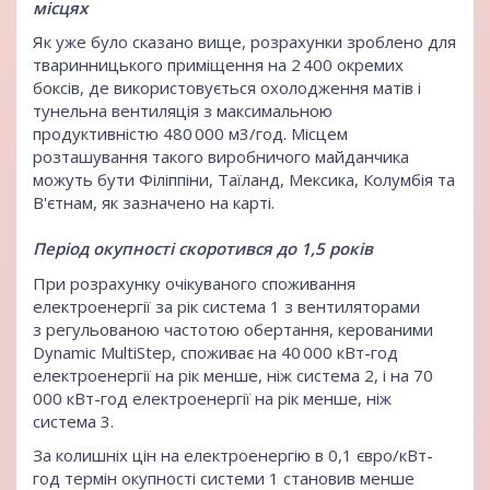
місцях
Як уже було сказано вище, розрахунки зроблено для
тваринницького приміщення на 2 400 окремих
боксів, де використовується охолодження матів і
тунельна вентиляція з максимальною
продуктивністю 480 000 м3/год. Місцем
розташування такого виробничого майданчика
можуть бути Філіппіни, Таїланд, Мексика, Колумбія та
В'єтнам, як зазначено на карті.
Період окупності скоротився до 1,5 років
При розрахунку очікуваного споживання
електроенергії за рік система 1 з вентиляторами
з регульованою частотою обертання, керованими
Dynamic MultiStep, споживає на 40 000 кВт-год
електроенергії на рік менше, ніж система 2, і на 70
000 кВт-год електроенергії на рік менше, ніж
система 3.
За колишніх цін на електроенергію в 0,1 євро/кВт-
год термін окупності системи 1 становив менше