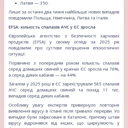
Латвія — 350.
Лише за останні два тижні найбільше нових випадків
повідомили Польща, Німеччина, Литва та Італія.
EFSA: кількість спалахів АЧС у ЄС зросла
Європейське агентство з безпечності харчових
продуктів (EFSA) у своєму огляді за 2025 рік
повідомляє про суттєве погіршення епізоотичної
ситуації.
Порівняно з попереднім роком кількість спалахів
серед домашніх свиней у країнах ЄС зросла на 76%,
а серед диких кабанів — на 44%.
Загалом у 2025 році в ЄС зареєстрували 585 спалахів
АЧС серед домашніх свиней та понад 11 тис.
випадків серед диких кабанів.
Особливу увагу експертів привернуло повторне
виявлення вірусу в Іспанії після тривалої перерви. Усі
випадки були зафіксовані в Каталонії, причому штам
вірусу відрізнявся від інших, що циркулюють у