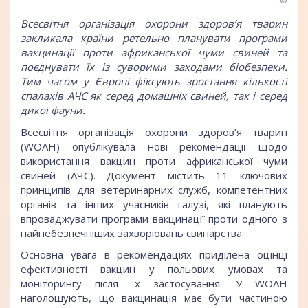
©
Всесвітня організація охорони здоров’я тварин
закликала країни ретельно планувати програми
вакцинації проти африканської чуми свиней та
поєднувати їх із суворими заходами біобезпеки.
Тим часом у Європі фіксують зростання кількості
спалахів АЧС як серед домашніх свиней, так і серед
дикої фауни.
Всесвітня організація охорони здоров’я тварин
(WOAH) опублікувала
нові рекомендації щодо
використання вакцин проти африканської чуми
свиней (АЧС)
. Документ містить 11 ключових
принципів для ветеринарних служб, компетентних
органів та інших учасників галузі, які планують
впроваджувати програми вакцинації проти одного з
найнебезпечніших захворювань свинарства.
Основна увага в рекомендаціях приділена оцінці
ефективності вакцин у польових умовах та
моніторингу після їх застосування. У WOAH
наголошують, що вакцинація має бути частиною