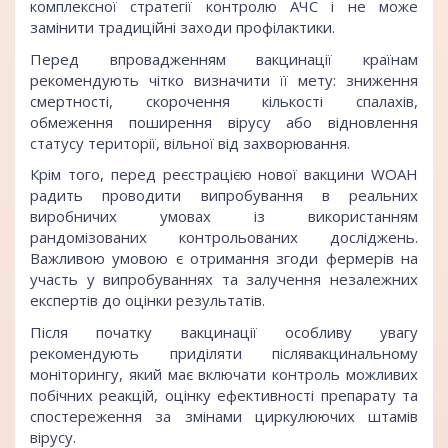
комплексної стратегії контролю АЧС і не може
замінити традиційні заходи профілактики.
Перед впровадженням вакцинації країнам
рекомендують чітко визначити її мету: зниження
смертності, скорочення кількості спалахів,
обмеження поширення вірусу або відновлення
статусу території, вільної від захворювання.
Крім того, перед реєстрацією нової вакцини WOAH
радить проводити випробування в реальних
виробничих умовах із використанням
рандомізованих контрольованих досліджень.
Важливою умовою є отримання згоди фермерів на
участь у випробуваннях та залучення незалежних
експертів до оцінки результатів.
Після початку вакцинації особливу увагу
рекомендують приділяти післявакцинальному
моніторингу, який має включати контроль можливих
побічних реакцій, оцінку ефективності препарату та
спостереження за змінами циркулюючих штамів
вірусу.