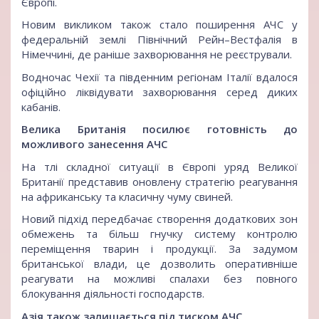
Європі.
Новим викликом також стало поширення АЧС у
федеральній землі Північний Рейн–Вестфалія в
Німеччині, де раніше захворювання не реєстрували.
Водночас Чехії та південним регіонам Італії вдалося
офіційно ліквідувати захворювання серед диких
кабанів.
Велика Британія посилює готовність до
можливого занесення АЧС
На тлі складної ситуації в Європі уряд Великої
Британії представив оновлену стратегію реагування
на африканську та класичну чуму свиней.
Новий підхід передбачає створення додаткових зон
обмежень та більш гнучку систему контролю
переміщення тварин і продукції. За задумом
британської влади, це дозволить оперативніше
реагувати на можливі спалахи без повного
блокування діяльності господарств.
Азія також залишається під тиском АЧС