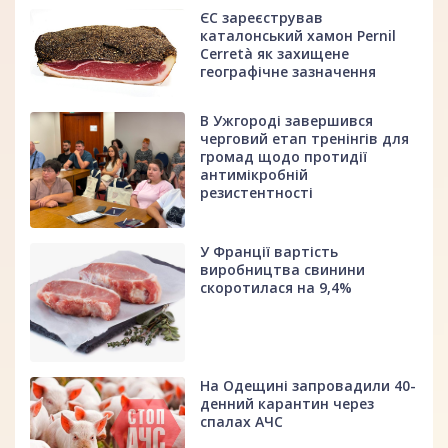
ЄС зареєстрував
каталонський хамон Pernil
Cerretà як захищене
географічне зазначення
В Ужгороді завершився
черговий етап тренінгів для
громад щодо протидії
антимікробній
резистентності
У Франції вартість
виробництва свинини
скоротилася на 9,4%
На Одещині запровадили 40-
денний карантин через
спалах АЧС