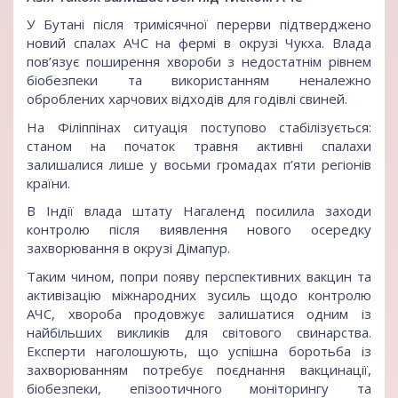
У Бутані після тримісячної перерви підтверджено
новий спалах АЧС на фермі в окрузі Чукха. Влада
пов’язує поширення хвороби з недостатнім рівнем
біобезпеки та використанням неналежно
оброблених харчових відходів для годівлі свиней.
На Філіппінах ситуація поступово стабілізується:
станом на початок травня активні спалахи
залишалися лише у восьми громадах п’яти регіонів
країни.
В Індії влада штату Нагаленд посилила заходи
контролю після виявлення нового осередку
захворювання в окрузі Дімапур.
Таким чином, попри появу перспективних вакцин та
активізацію міжнародних зусиль щодо контролю
АЧС, хвороба продовжує залишатися одним із
найбільших викликів для світового свинарства.
Експерти наголошують, що успішна боротьба із
захворюванням потребує поєднання вакцинації,
біобезпеки, епізоотичного моніторингу та