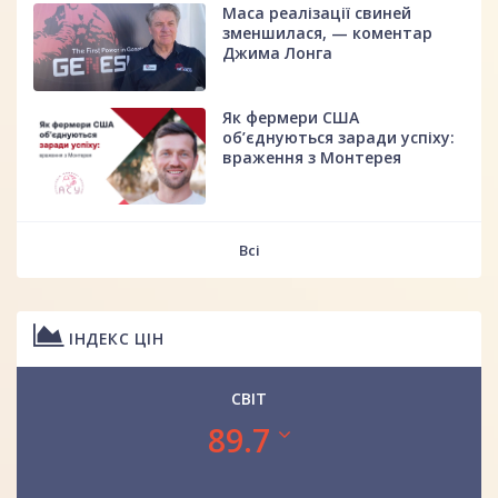
Маса реалізації свиней
зменшилася, — коментар
Джима Лонга
Як фермери США
об’єднуються заради успіху:
враження з Монтерея
Всі
ІНДЕКС ЦІН
СВІТ
89.7