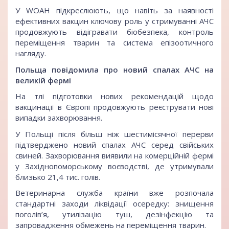
У WOAH підкреслюють, що навіть за наявності
ефективних вакцин ключову роль у стримуванні АЧС
продовжують відігравати біобезпека, контроль
переміщення тварин та система епізоотичного
нагляду.
Польща повідомила про новий спалах АЧС на
великій фермі
На тлі підготовки нових рекомендацій щодо
вакцинації в Європі продовжують реєструвати нові
випадки захворювання.
У Польщі після більш ніж шестимісячної перерви
підтверджено новий спалах АЧС серед свійських
свиней. Захворювання виявили на комерційній фермі
у Західнопоморському воєводстві, де утримували
близько 21,4 тис. голів.
Ветеринарна служба країни вже розпочала
стандартні заходи ліквідації осередку: знищення
поголів’я, утилізацію туш, дезінфекцію та
запровадження обмежень на переміщення тварин.