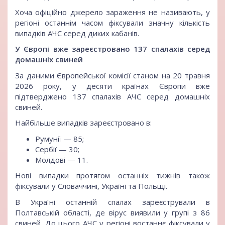
Хоча офіційно джерело зараження не називають, у
регіоні останнім часом фіксували значну кількість
випадків АЧС серед диких кабанів.
У Європі вже зареєстровано 137 спалахів серед
домашніх свиней
За даними Європейської комісії станом на 20 травня
2026 року, у десяти країнах Європи вже
підтверджено 137 спалахів АЧС серед домашніх
свиней.
Найбільше випадків зареєстровано в:
Румунії — 85;
Сербії — 30;
Молдові — 11.
Нові випадки протягом останніх тижнів також
фіксували у Словаччині, Україні та Польщі.
В Україні останній спалах зареєстрували в
Полтавській області, де вірус виявили у групі з 86
свиней. До цього АЧС у регіоні востаннє фіксували у