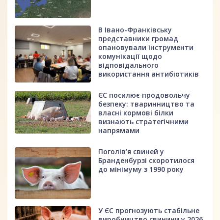
В Івано-Франківську
представники громад
опановували інструменти
комунікації щодо
відповідального
використання антибіотиків
ЄС посилює продовольчу
безпеку: тваринництво та
власні кормові білки
визнають стратегічними
напрямами
Поголів’я свиней у
Бранденбурзі скоротилося
до мінімуму з 1990 року
У ЄС прогнозують стабільне
виробництво свинини у 2026