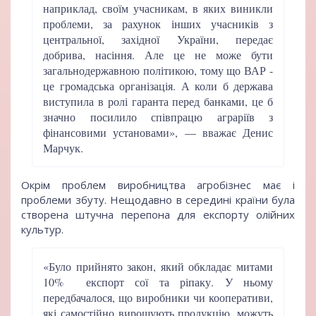
наприклад, своїм учасникам, в яких виникли
проблеми, за рахунок інших учасників з
центральної, західної України, передає
добрива, насіння. Але це не може бути
загальнодержавною політикою, тому що ВАР -
це громадська організація. А коли б держава
виступила в ролі гаранта перед банками, це б
значно посилило співпрацю аграріїв з
фінансовими установами», — вважає Денис
Марчук.
Окрім проблем виробництва агробізнес має і
проблеми збуту. Нещодавно в середині країни була
створена штучна перепона для експорту олійних
культур.
«Було прийнято закон, який обкладає митами
10% експорт сої та ріпаку. У ньому
передбачалося, що виробники чи кооперативи,
які самостійно вирощують продукцію, можуть