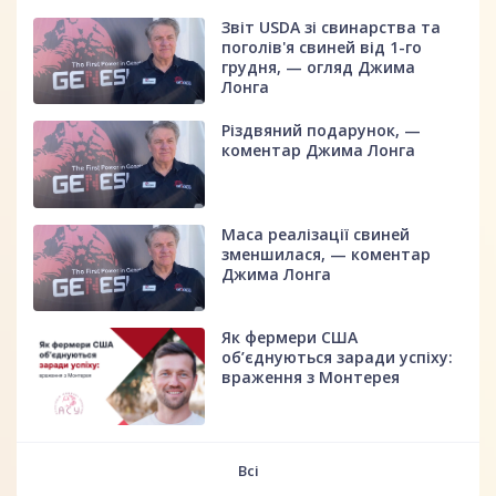
Звіт USDA зі свинарства та
поголів'я свиней від 1-го
грудня, — огляд Джима
Лонга
Різдвяний подарунок, —
коментар Джима Лонга
Маса реалізації свиней
зменшилася, — коментар
Джима Лонга
Як фермери США
об’єднуються заради успіху:
враження з Монтерея
Всі