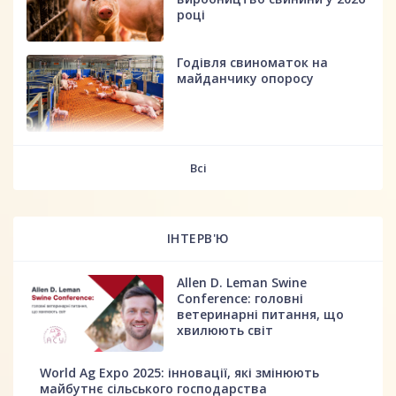
році
Годівля свиноматок на
майданчику опоросу
fff
Всі
ІНТЕРВ'Ю
Allen D. Leman Swine
Conference: головні
ветеринарні питання, що
хвилюють світ
World Ag Expo 2025: інновації, які змінюють
майбутнє сільського господарства