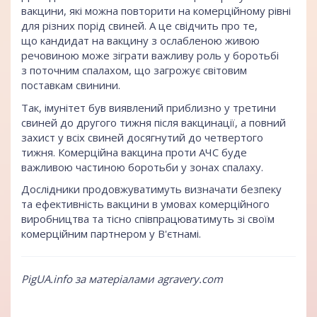
вакцини, які можна повторити на комерційному рівні
для різних порід свиней. А це свідчить про те,
що кандидат на вакцину з ослабленою живою
речовиною може зіграти важливу роль у боротьбі
з поточним спалахом, що загрожує світовим
поставкам свинини.
Так, імунітет був виявлений приблизно у третини
свиней до другого тижня після вакцинації, а повний
захист у всіх свиней досягнутий до четвертого
тижня. Комерційна вакцина проти АЧС буде
важливою частиною боротьби у зонах спалаху.
Дослідники продовжуватимуть визначати безпеку
та ефективність вакцини в умовах комерційного
виробництва та тісно співпрацюватимуть зі своїм
комерційним партнером у В'єтнамі.
PigUA.info за матеріалами
agravery.com