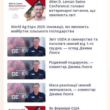
Allen D. Leman Swine
Conference: головні
ветеринарні питання, що
хвилюють світ
World Ag Expo 2025: інновації, які змінюють
майбутнє сільського господарства
Звіт USDA зі свинарства та
поголів'я свиней від 1-го
грудня, — огляд Джима
Лонга
Різдвяний подарунок, —
коментар Джима Лонга
Маса реалізації свиней
зменшилася, — коментар
Джима Лонга
Як фермери США