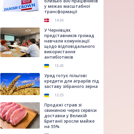
близько 800 працівників
у межах масштабної
трансформації
14:30
У Чернівцях
представників громад
навчали комунікації
щодо відповідального
використання
антибіотиків
13:45
Уряд готує пільгові
кредити для аграріїв під
заставу зібраного зерна
12:25
Продажі страв зі
свининою через сервіси
доставки у Великій
Британії зросли майже
на 55%