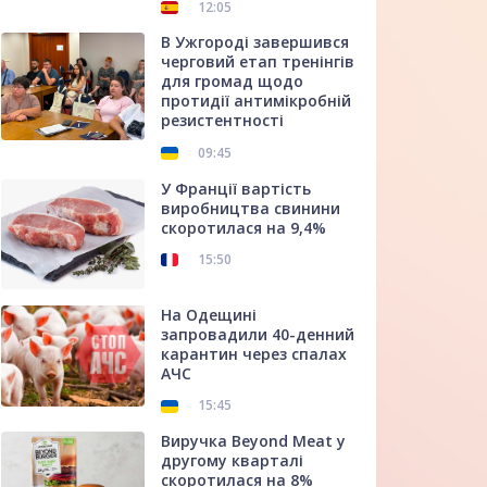
12:05
В Ужгороді завершився
черговий етап тренінгів
для громад щодо
протидії антимікробній
резистентності
09:45
У Франції вартість
виробництва свинини
скоротилася на 9,4%
15:50
На Одещині
запровадили 40-денний
карантин через спалах
АЧС
15:45
Виручка Beyond Meat у
другому кварталі
скоротилася на 8%