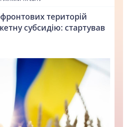
рифронтових територій
етну субсидію: стартував