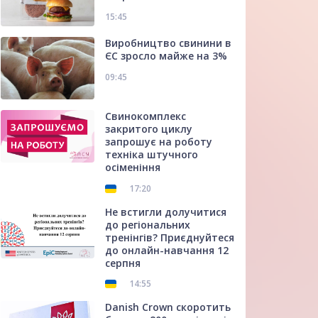
15:45
Виробництво свинини в
ЄС зросло майже на 3%
09:45
Свинокомплекс
закритого циклу
запрошує на роботу
техніка штучного
осіменіння
17:20
Не встигли долучитися
до регіональних
тренінгів? Приєднуйтеся
до онлайн-навчання 12
серпня
14:55
Danish Crown скоротить