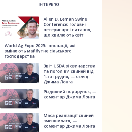
ІНТЕРВ'Ю
Allen D. Leman Swine
Conference: головні
ветеринарні питання,
що хвилюють світ
World Ag Expo 2025: інновації, які
змінюють майбутнє сільського
господарства
Звіт USDA зі свинарства
та поголів'я свиней від
1-го грудня, — огляд
Джима Лонга
Різдвяний подарунок, —
коментар Джима Лонга
Маса реалізації свиней
зменшилася, —
коментар Джима Лонга