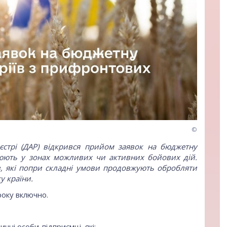
©
стрі (ДАР)
відкрився прийом заявок на бюджетну
ацюють у зонах можливих чи активних бойових дій.
в, які попри складні умови продовжують обробляти
у країни.
року включно.
чні особи-підприємці, які: