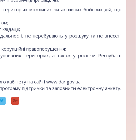
а територіях можливих чи активних бойових дій, що
том;
квідації;
ідальності, не перебувають у розшуку та не внесені
ли корупційні правопорушення;
упованих територіях, а також у росії чи Республіці
о кабінету на сайті www.dar.gov.ua.
 програму підтримки та заповнити електронну анкету.