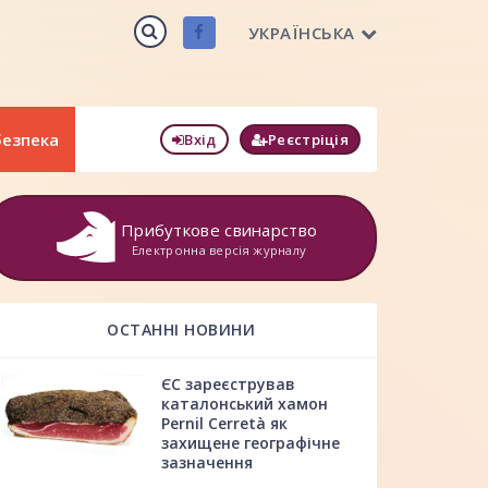
УКРАЇНСЬКА
безпека
Вхід
Реєстріція
Прибуткове свинарство
Електронна версія журналу
ОСТАННІ НОВИНИ
ЄС зареєстрував
каталонський хамон
Pernil Cerretà як
захищене географічне
зазначення