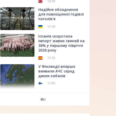
12:10
Надійне обладнання
для повноцінної годівлі
поголів'я
11:10
Іспанія скоротила
імпорт живих свиней на
36% у першому півріччі
2026 року
11:15
У Фінляндії вперше
виявили АЧС серед
диких кабанів
11:00
f
Всі