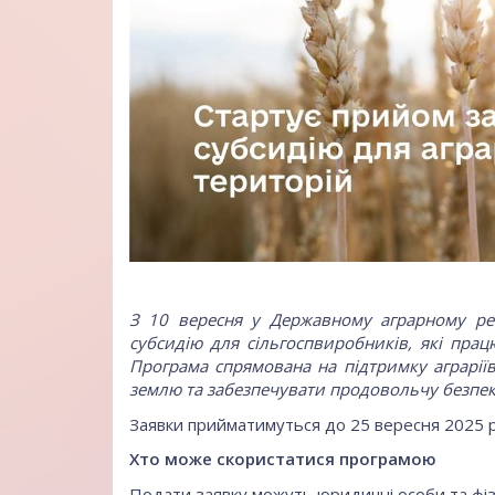
З 10 вересня у
Державному аграрному реє
субсидію для сільгоспвиробників, які пр
Програма спрямована на підтримку аграрії
землю та забезпечувати продовольчу безпек
Заявки прийматимуться до 25 вересня 2025 
Хто може скористатися програмою
Подати заявку можуть юридичні особи та фізи