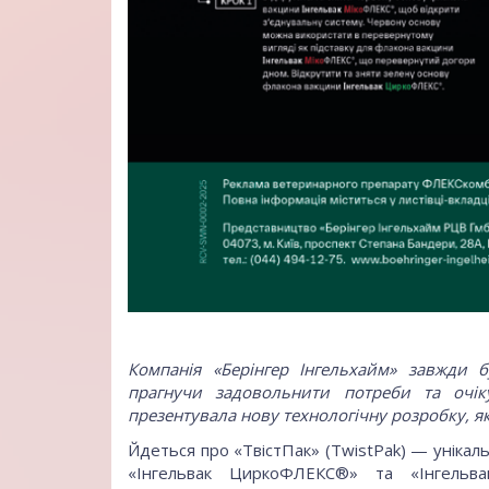
Компанія «Берінгер Інгельхайм» завжди б
прагнучи задовольнити потреби та очік
презентувала нову технологічну розробку, я
Йдеться про «ТвістПак» (TwistPak) — уніка
«Інгельвак ЦиркоФЛЕКС®» та «Інгельв