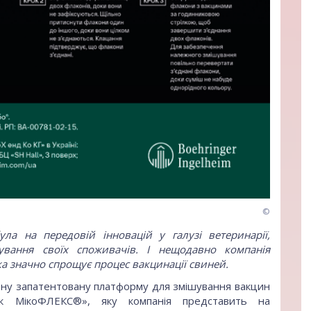
©
ула на передовій інновацій у галузі ветеринарії,
ування своїх споживачів. І нещодавно компанія
ка значно спрощує процес вакцинації свиней.
льну запатентовану платформу для змішування вакцин
ак МікоФЛЕКС®», яку компанія представить на