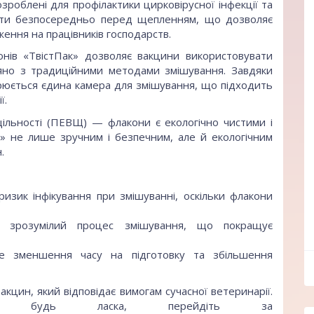
зроблені для профілактики цирковірусної інфекції та
ати безпосередньо перед щепленням, що дозволяє
ення на працівників господарств.
онів «ТвістПак» дозволяє вакцини використовувати
вняно з традиційними методами змішування. Завдяки
рюється єдина камера для змішування, що підходить
ї.
щільності (ПЕВЩ) — флакони є екологічно чистими і
к» не лише зручним і безпечним, але й екологічним
.
зик інфікування при змішуванні, оскільки флакони
о зрозумілий процес змішування, що покращує
 зменшення часу на підготовку та збільшення
ff
кцин, який відповідає вимогам сучасної ветеринарії.
ції, будь ласка, перейдіть за