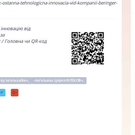
ak-ostanna-tehnologicna-innovacia-vid-kompanii-beringer-
 інновацію від
за
k / Головна чи QR-код
гер Інгельхайм»,
«Інгельвак ЦиркоФЛЕКС®»,