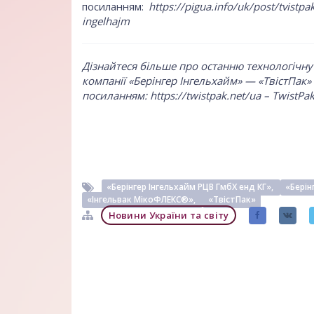
посиланням:
https://pigua.info/uk/post/tvistp
ingelhajm
Дізнайтеся більше про останню технологічну
компанії «Берінгер Інгельхайм» — «ТвістПак» 
посиланням:
https://twistpak.net/ua
– TwistPa
«Берінгер Інгельхайм РЦВ ГмбХ енд КГ»,
«Берін
«Інгельвак МікоФЛЕКС®»,
«ТвістПак»
Новини України та світу