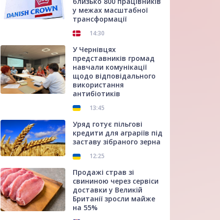
близько 800 працівників
у межах масштабної
трансформації
14:30
У Чернівцях
представників громад
навчали комунікації
щодо відповідального
використання
антибіотиків
13:45
Уряд готує пільгові
кредити для аграріїв під
заставу зібраного зерна
12:25
Продажі страв зі
свининою через сервіси
доставки у Великій
Британії зросли майже
на 55%