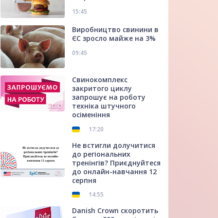
15:45
Виробництво свинини в
ЄС зросло майже на 3%
09:45
Свинокомплекс
закритого циклу
запрошує на роботу
техніка штучного
осіменіння
17:20
Не встигли долучитися
до регіональних
тренінгів? Приєднуйтеся
до онлайн-навчання 12
серпня
14:55
Danish Crown скоротить