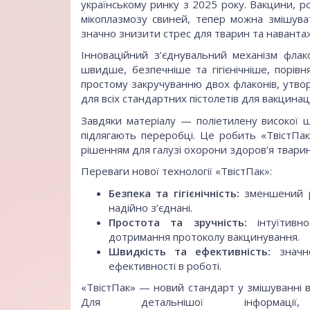
українському ринку з 2025 року. Вакцини, ро
мікоплазмозу свиней, тепер можна змішув
значно знизити стрес для тварин та навантаж
Інноваційний з’єднувальний механізм флак
швидше, безпечніше та гігієнічніше, порі
простому закручуванню двох флаконів, утво
для всіх стандартних пістолетів для вакцинаці
Завдяки матеріалу — поліетилену високої 
підлягають переробці. Це робить «ТвістПа
рішенням для галузі охорони здоров’я тварин
Переваги нової технології «ТвістПак»:
Безпека та гігієнічність:
зменшений ри
надійно з’єднані.
Простота та зручність:
інтуїтивн
дотримання протоколу вакцинування.
Швидкість та ефективність:
значне
ефективності в роботі.
«ТвістПак» — новий стандарт у змішуванні ва
Для детальнішої інформа