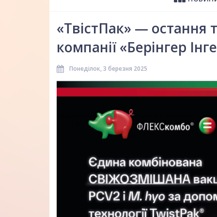
«ТвістПак» — остання т
компанії «Берінгер Ін
Понеділок, 3 березня 2025