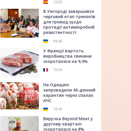
12:05
В Ужгороді завершився
черговий етап тренінгів
для громад щодо
протидії антимікробній
резистентності
09:45
У Франції вартість
виробництва свинини
скоротилася на 9,4%
15:50
На Одещині
запровадили 40-денний
карантин через спалах
АЧС
15:45
Виручка Beyond Meat у
другому кварталі
скоротилася на 8%