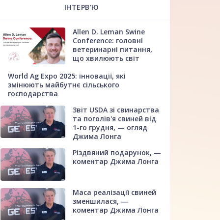
ІНТЕРВ'Ю
Allen D. Leman Swine
Conference: головні
ветеринарні питання,
що хвилюють світ
World Ag Expo 2025: інновації, які
змінюють майбутнє сільського
господарства
Звіт USDA зі свинарства
та поголів'я свиней від
1-го грудня, — огляд
Джима Лонга
Різдвяний подарунок, —
коментар Джима Лонга
Маса реалізації свиней
зменшилася, —
коментар Джима Лонга