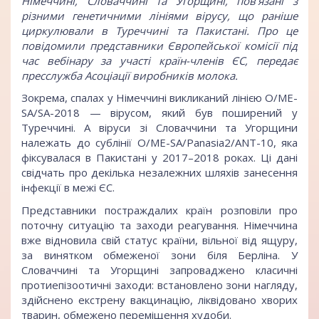
Німеччині, Словаччині та Угорщині, пов’язані з
різними генетичними лініями вірусу, що раніше
циркулювали в Туреччині та Пакистані. Про це
повідомили представники Європейської комісії під
час вебінару за участі країн-членів ЄС, передає
пресслужба Асоціації виробників молока
.
Зокрема, спалах у Німеччині викликаний лінією O/ME-
SA/SA-2018 — вірусом, який був поширений у
Туреччині. А віруси зі Словаччини та Угорщини
належать до сублінії O/ME-SA/Panasia2/ANT-10, яка
фіксувалася в Пакистані у 2017–2018 роках. Ці дані
свідчать про декілька незалежних шляхів занесення
інфекції в межі ЄС.
Представники постраждалих країн розповіли про
поточну ситуацію та заходи реагування. Німеччина
вже відновила свій статус країни, вільної від ящуру,
за винятком обмеженої зони біля Берліна. У
Словаччині та Угорщині запроваджено класичні
протиепізоотичні заходи: встановлено зони нагляду,
здійснено екстрену вакцинацію, ліквідовано хворих
тварин, обмежено переміщення худоби.