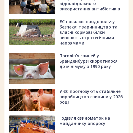
відповідального
використання антибіотиків
ЄС посилює продовольчу
безпеку: тваринництво та
власні кормові білки
визнають стратегічними
напрямами
Поголів’я свиней у
Бранденбурзі скоротилося
до мінімуму з 1990 року
У ЄС прогнозують стабільне
виробництво свинини у 2026
році
Годівля свиноматок на
майданчику опоросу