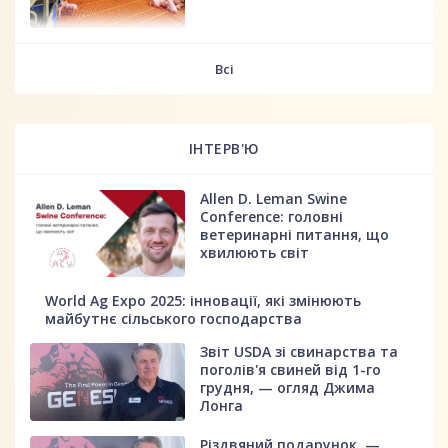
fff
Всі
ІНТЕРВ'Ю
Allen D. Leman Swine
Conference: головні
ветеринарні питання, що
хвилюють світ
World Ag Expo 2025: інновації, які змінюють
майбутнє сільського господарства
Звіт USDA зі свинарства та
поголів'я свиней від 1-го
грудня, — огляд Джима
Лонга
Різдвяний подарунок, —