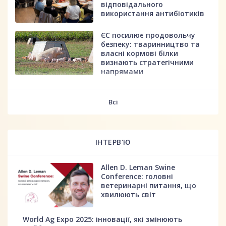
відповідального
використання антибіотиків
ЄС посилює продовольчу
безпеку: тваринництво та
власні кормові білки
визнають стратегічними
напрямами
fff
Всі
ІНТЕРВ'Ю
Allen D. Leman Swine
Conference: головні
ветеринарні питання, що
хвилюють світ
World Ag Expo 2025: інновації, які змінюють