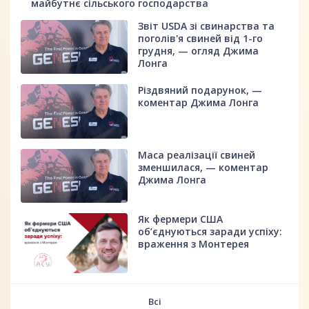
майбутнє сільського господарства
Звіт USDA зі свинарства та
поголів'я свиней від 1-го
грудня, — огляд Джима
Лонга
Різдвяний подарунок, —
коментар Джима Лонга
Маса реалізації свиней
зменшилася, — коментар
Джима Лонга
Як фермери США
об’єднуються заради успіху:
враження з Монтерея
Всі