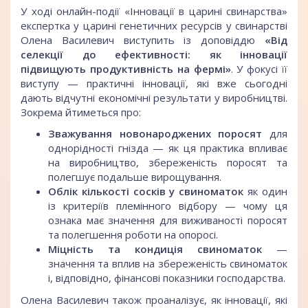
У ході онлайн-події «Інновації в царині свинарства»
експертка у царині генетичних ресурсів у свинарстві
Олена Василевич виступить із доповіддю
«Від
селекції до ефективності: як інновації
підвищують продуктивність на фермі»
. У фокусі її
виступу — практичні інновації, які вже сьогодні
дають відчутні економічні результати у виробництві.
Зокрема йтиметься про:
Зважування новонароджених поросят
для
однорідності гнізда — як ця практика впливає
на виробництво, збереженість поросят та
полегшує подальше вирощування.
Облік кількості сосків у свиноматок
як один
із критеріїв племінного відбору — чому ця
ознака має значення для виживаності поросят
та полегшення роботи на опоросі.
Міцність та кондиція свиноматок
—
значення та вплив на збереженість свиноматок
і, відповідно, фінансові показники господарства.
Олена Василевич також проаналізує, як інновації, які