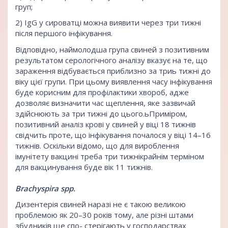
груп;
2) IgG у сироватці можна виявити через три тижні
після першого інфікування.
Відповідно, наймолодша група свиней з позитивним
результатом серологічного аналізу вказує на те, що
зараження відбувається приблизно за триь тижні до
віку цієї групи. При цьому виявлення часу інфікування
буде корисним для профілактики хвороб, адже
дозволяє визначити час щеплення, яке зазвичай
здійснюють за три тижні до цього.ьПриміром,
позитивний аналіз крові у свиней у віці 18 тижнів
свідчить проте, що інфікування почалося у віці 14–16
тижнів. Оскільки відомо, що для вироблення
імунітету вакцині треба три тижнікрайнім терміном
для вакцинування буде вік 11 тижнів.
Brachyspira spp.
Дизентерія свиней наразі не є такою великою
проблемою як 20–30 років тому, але різні штами
збудників ще спо- стерігають у господарствах