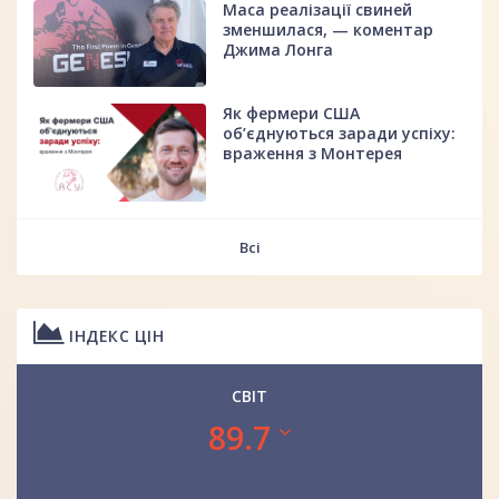
Маса реалізації свиней
зменшилася, — коментар
Джима Лонга
Як фермери США
об’єднуються заради успіху:
враження з Монтерея
Всі
ІНДЕКС ЦІН
СВІТ
89.7