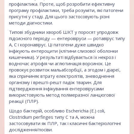
профілактика. Проте, щоб розробити ефективну
програму профілактики, треба розуміти, які патогени
присутні у стаді. Для цього застосовують різні
методи діагностики.
Типові збудники хвороб ШКТ у поросят упродовж
підсисного періоду — ентеровіруси — ротавірус типу
А, С і коронавірус. Ці патогени дуже швидко
інфікують ентероцити (клітини слизової оболонки
кишечника). У результаті відбувається їх некроз і
водночас атрофія чи аглютинація ворсинок. Це
провокує розвиток мальабсорбції, а згодом і діареї,
яка спричиняє втрату електролітів, зневоднення
організму і врешті-решт падіж тварин. Для
підтвердження інфікування ентеровірусами
використовують метод полімеразної ланцюгової
реакції (ПЛР).
Щодо бактерій, особливо Escherichia (E.) coli,
Clostridium perfinges типу С та А, можна
застосовувати як ПЛР, так і класичні бактеріологічні
дослідження/посіви.