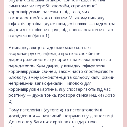
симптоми чи перебіг хвороби, спричиненої
коронавірусами, залежить від того, чи є
господарство/стадо наївним. У такому випадку
інфекція протікає дуже швидко і важко — надгостра
діарея у всіх вікових груп, від новонароджених і до
відлучення (фото 1).
У випадку, якщо стадо вже мало контакт
зкоронавірусом, інфекція протікає спокійніше —
діарея розвивається у поросят за кілька днів після
народження. Крім діареї, у випадку інфікування
коронавірусами свиней, також часто спостерігають
блювоту, зміну консистенції та кольору калу, різкий
неприємний запах фекалій. Типовою для
коронавірусів є картина, яку спостерігають під час
розтину — дуже тонка, прозора стінка кишки (фото
2).
Тому патологічні (аутопсія) та гістопатологічні
дослідження — важливий інструмент у діагностиці.
До того ж у багатьох країнах стандартною