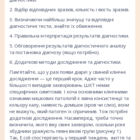
2. Відбір відповідних зразків, кількість і якість зразків.
3. Визначаючи найбільш значущі та відповідні
діагностичні тести, знайте їх обмеження.
4. Правильна інтерпретація результатів діагностики.
5. Обговорення результатів діагностичного аналізу
та постановка діагнозу (якщо потрібно).
6. Додаткові методи дослідження та діагностики.
Пам’ятайте, що у разі появи діареї у свиней клінічні
дослідження — це перший крок. Адже часто у
більшості випадків захворювань ШКТ немає
специфічних симптомів. І хоча основними клінічними
ознаками кишкових патологій є зміна консистенції та
кольору калу, наявність домішок (кров чи слиз), вони
не вкажуть, який патоген їх спричинив. Тож потрібні
додаткові дослідження. Насамперед, треба точно
визначити, якого віку свині захворіли, оскільки різні
збудники уражують певні вікові групи (рисунку 1).
Так, E.coli спостерігають у перший тиждень життя та