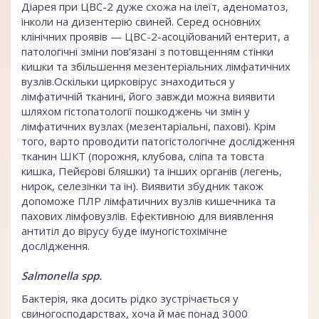
Діарея при ЦВС-2 дуже схожа на ілеїт, аденоматоз,
інколи на дизентерію свиней. Серед основних
клінічних проявів — ЦВС-2-асоційований ентерит, а
патологічні зміни пов’язані з потовщенням стінки
кишки та збільшення мезентеріальних лімфатичних
вузлів.Оскільки цирковірус знаходиться у
лімфатичній тканині, його завжди можна виявити
шляхом гістопатології пошкоджень чи змін у
лімфатичних вузлах (мезентаріальні, пахові). Крім
того, варто проводити патогістологічне дослідження
тканин ШКТ (порожня, клубова, сліпа та товста
кишка, Пейєрові бляшки) та інших органів (легень,
нирок, селезінки та ін). Виявити збудник також
допоможе ПЛР лімфатичних вузлів кишечника та
пахових лімфовузлів. Ефективною для виявлення
антитіл до вірусу буде імуногістохімічне
дослідження.
Salmonella spp.
Бактерія, яка досить рідко зустрічається у
свиногосподарствах, хоча й має понад 3000