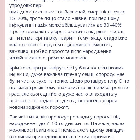
упродовж пер-
ших двох тижнів життя. Зазвичай, смертність сягає
15–20%, проте якщо стадо наївне, при першому
інфікуванні падіж може збільшуватися до 30–40%.
Проте тривалість діареї залежить від рівня якості
антитіл матері та віку тварин. Тому, якщо стадо вже
мало контакт з вірусом і сформувало імунітет,
важливо, щоб всі поросята після народження
якнайшвидше отримали молозиво.
Крім того, при ротавірусі, як і у більшості кишкових
інфекцій, дуже важлива гігієна у секції опоросу: має
бути чисто, сухо та тепло. Щодо ротавірус типу С, то
ще кілька років тому вважали, що він великої ролі не
грає, але сьогодні його дуже часто знаходять у
зразках з господарств, де підтверджена діарея
новонароджених поросят.
Так як і тип А, він провокує розлади у поросят від
народження до 7–10-го дня життя. На жаль, зараз
можливості вакцинації немає, але у цьому випадку
важливий природний контакт, який спричиняє