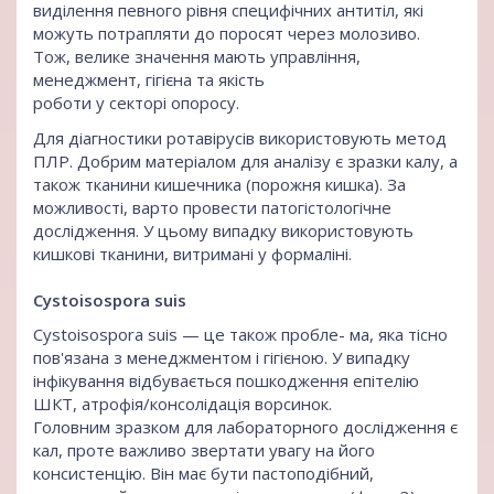
виділення певного рівня специфічних антитіл, які
можуть потрапляти до поросят через молозиво.
Тож, велике значення мають управління,
менеджмент, гігієна та якість
роботи у секторі опоросу.
Для діагностики ротавірусів використовують метод
ПЛР. Добрим матеріалом для аналізу є зразки калу, а
також тканини кишечника (порожня кишка). За
можливості, варто провести патогістологічне
дослідження. У цьому випадку використовують
кишкові тканини, витримані у формаліні.
Cystoisospora suis
Cystoisospora suis — це також пробле- ма, яка тісно
пов'язана з менеджментом і гігієною. У випадку
інфікування відбувається пошкодження епітелію
ШКТ, атрофія/консолідація ворсинок.
Головним зразком для лабораторного дослідження є
кал, проте важливо звертати увагу на його
консистенцію. Він має бути пастоподібний,