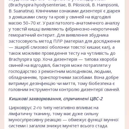
(Brachyspira hyodysenteriae, B. Pilosicoli, B. Hampsonii,
B. Suanatina). Клінічними ознаками дизентерії є діарея
з домішками слизу та крові у свиней на відгодівлі
масою 50–70 кг. У разі патолого-анатомічного аналізу
у товстій кишці виявляють фібринозно-некротичний
геморагічний ентерит. Для виявлення збудника
застосовують метод ПЛР (матеріал для дослідження
— зішкріб слизової оболонки товстої кишки; кал), а
також можливе проведення тесту на чутливість до
Brachyspira spp. Хоча дизентерія — типова хвороба
свиней на відгодівлі, бактерія може потрапляти у
господарство з ремонтним молодняком, людьми,
обладнанням, транспортними засобами. Вона добре
витримує дезінфекцію чи миття, тому біобезпека є
головним інструментом контролю дизентерії свиней.
Кишкові захворювання, спричинені ЦВС-2
Цирковірус 2-го типу негативно впливає на
лімфатичну тканину, тому має дуже сильну
імуносупресивну реакцію — обмежує функції імунної
системи і загалом знижує імунітет всього стада.