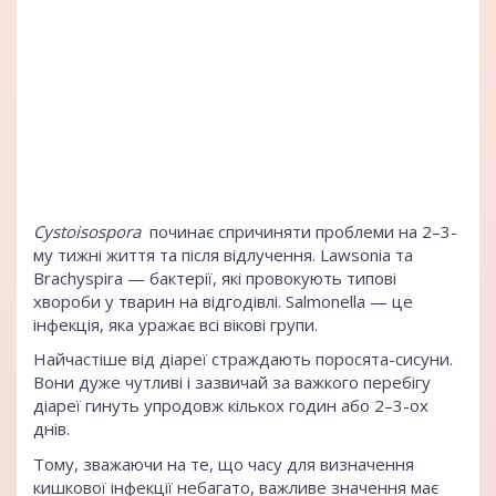
Cystoisospora
починає спричиняти проблеми на 2–3-
му тижні життя та після відлучення. Lawsonia та
Brachyspira — бактерії, які провокують типові
хвороби у тварин на відгодівлі. Salmonella — це
інфекція, яка уражає всі вікові групи.
Найчастіше від діареї страждають поросята-сисуни.
Вони дуже чутливі і зазвичай за важкого перебігу
діареї гинуть упродовж кількох годин або 2–3-ох
днів.
Тому, зважаючи на те, що часу для визначення
кишкової інфекції небагато, важливе значення має