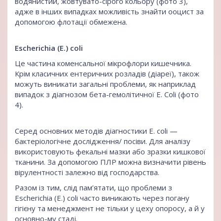
водянистий, жовтувато-сірого кольору (фото 3),
адже в інших випадках можливість знайти ооцист за
допомогою флотації обмежена.
Escherichia (E.) coli
Це частина коменсальної мікрофлори кишечника.
Крім класичних ентеричних розладів (діареї), також
можуть виникати загальні проблеми, як наприклад
випадок з діагнозом бета-гемолітичної E. Coli (фото
4).
Серед основних методів діагностики E. coli —
бактеріологічне дослідження/ посіви. Для аналізу
використовують фекальні мазки або зразки кишкової
тканини. За допомогою ПЛР можна визначити рівень
вірулентності залежно від господарства.
Разом із тим, слід пам’ятати, що проблеми з
Escherichia (E.) coli часто виникають через погану
гігієну та менеджмент не тільки у цеху опоросу, а й у
основно-му стаді.