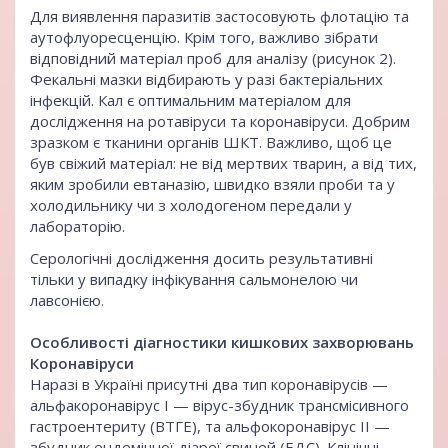
Для виявлення паразитів застосовують флотацію та
аутофлуоресценцію. Крім того, важливо зібрати
відповідний матеріал проб для аналізу (рисунок 2).
Фекальні мазки відбирають у разі бактеріальних
інфекцій. Кал є оптимальним матеріалом для
дослідження на ротавіруси та коронавіруси. Добрим
зразком є тканини органів ШКТ. Важливо, щоб це
був свіжий матеріал: не від мертвих тварин, а від тих,
яким зробили евтаназію, швидко взяли проби та у
холодильнику чи з холодогеном передали у
лабораторію.
Серологічні дослідження досить результативні
тільки у випадку інфікування сальмонелою чи
лавсонією.
Особливості діагностики кишкових захворювань
Коронавіруси
Наразі в Україні присутні два тип коронавірусів —
альфакоронавірус І — вірус-збудник трансмісивного
гастроентериту (ВТГЕ), та альфокоронавірус ІІ —
збудник ендемічної діареї свиней (ЕДС). Клінічні