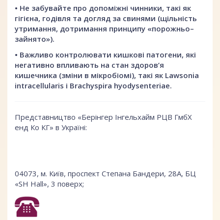
• Не забувайте про допоміжні чинники, такі як
гігієна, годівля та догляд за свинями (щільність
утримання, дотримання принципу «порожньо–
зайнято»).
• Важливо контролювати кишкові патогени, які
негативно впливають на стан здоров’я
кишечника (зміни в мікробіомі), такі як Lawsonia
intracellularis і Brachyspira hyodysenteriae.
Представництво «Берінгер Інгельхайм РЦВ ГмбХ
енд Ко КГ» в Україні:
04073, м. Київ, проспект Степана Бандери, 28А, БЦ
«SH Hall», 3 поверх;