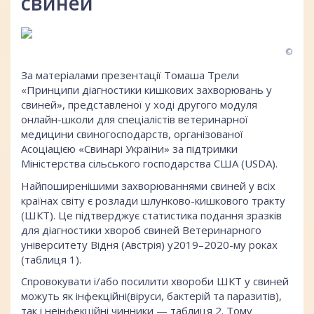
свиней
©
За матеріалами презентації Томаша Трели
«Принципи діагностики кишкових захворювань у
свиней», представленої у ході другого модуля
онлайн-школи для спеціалістів ветеринарної
медицини свиногосподарств, організованої
Асоціацією «Свинарі України» за підтримки
Міністерства сільського господарства США (USDA).
Найпоширенішими захворюваннями свиней у всіх
країнах світу є розлади шлунково-кишкового тракту
(ШКТ). Це підтверджує статистика подання зразків
для діагностики хвороб свиней Ветеринарного
університету Відня (Австрія) у2019–2020-му роках
(таблиця 1).
Спровокувати і/або посилити хвороби ШКТ у свиней
можуть як інфекційні(віруси, бактерій та паразитів),
так і неінфекційні чинники — таблиця 2. Тому