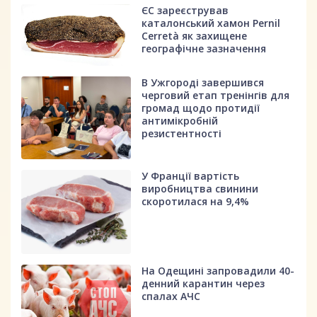
ЄС зареєстрував
каталонський хамон Pernil
Cerretà як захищене
географічне зазначення
В Ужгороді завершився
черговий етап тренінгів для
громад щодо протидії
антимікробній
резистентності
У Франції вартість
виробництва свинини
скоротилася на 9,4%
На Одещині запровадили 40-
денний карантин через
спалах АЧС