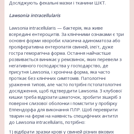
Досліджують фекальні мазки і тканини ШКТ.
Lawsonia intracellularis
Lawsonia intracellularis — бактерія, яка живе
всередині ентероцитів. За клінічними ознаками є три
основні форми хвороби: класична адиноматоза або
проліферативна ентеропатія свиней, ілеїт, дуже
гостра геморагічна форма. Остання найчастіше
розвивається виникає у ремсвинок, яких перевели з
негативного господарства у господарство, де
присутня Lawsonia, і хронічна форма, яка часто
протікає без клінічних симптомів. Патологічні
ураження типові, але часто потрібні гістопатологічні
дослідження, щоб підтвердити Lawsonia. З клубової
кишки треба відрізати шматочок, зробити зішкріб з
поверхні слизової оболонки і помістити у пробірку
Еппендорфа для виконання ПЛР. Щоб перевірити
тварин на фермі на наявність специфічних антитіл
до Lawsonia intracellularis, потрібно:
1) відібрати зразки крові у свиней різних вікових