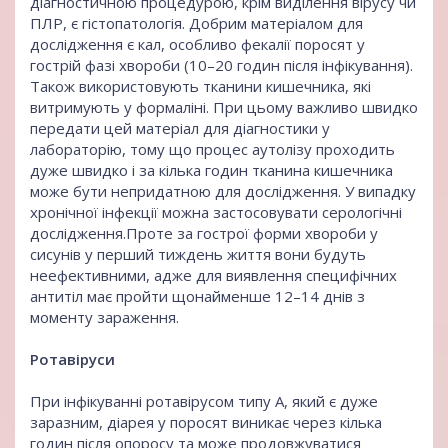
діагностичною процедурою, крім виділення вірусу чи
ПЛР, є гістопатологія. Добрим матеріалом для
дослідження є кал, особливо фекалії поросят у
гострій фазі хвороби (10–20 годин після інфікування).
Також використовують тканини кишечника, які
витримують у формаліні. При цьому важливо швидко
передати цей матеріал для діагностики у
лабораторію, тому що процес аутолізу проходить
дуже швидко і за кілька годин тканина кишечника
може бути непридатною для дослідження. У випадку
хронічної інфекції можна застосовувати серологічні
дослідження.Проте за гострої форми хвороби у
сисунів у перший тиждень життя вони будуть
неефективними, адже для виявлення специфічних
антитіл має пройти щонайменше 12–14 днів з
моменту зараження.
Ротавіруси
При інфікуванні ротавірусом типу А, який є дуже
заразним, діарея у поросят виникає через кілька
годин після опоросу та може продовжуватися