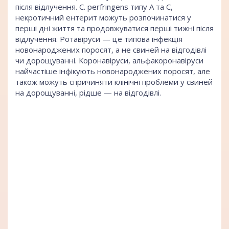
після відлучення. C. perfringens типу А та С,
некротичний ентерит можуть розпочинатися у
перші дні життя та продовжуватися перші тижні після
відлучення. Ротавіруси — це типова інфекція
новонароджених поросят, а не свиней на відгодівлі
чи дорощуванні. Коронавіруси, альфакоронавіруси
найчастіше інфікують новонароджених поросят, але
також можуть спричиняти клінічні проблеми у свиней
на дорощуванні, рідше — на відгодівлі.