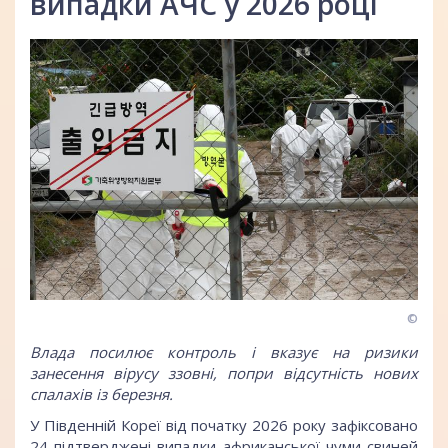
випадки АЧС у 2026 році
©
Влада посилює контроль і вказує на ризики
занесення вірусу ззовні, попри відсутність нових
спалахів із березня.
У Південній Кореї від початку 2026 року зафіксовано
24 підтверджені випадки африканської чуми свиней