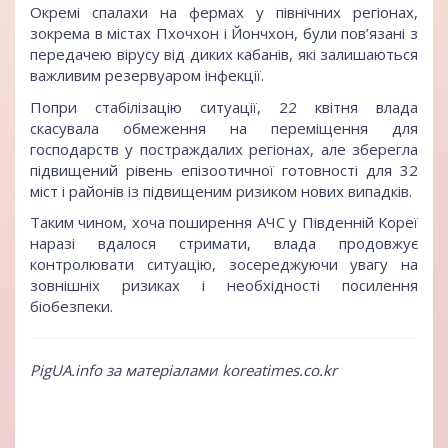
Окремі спалахи на фермах у північних регіонах,
зокрема в містах Пхочхон і Йончхон, були пов’язані з
передачею вірусу від диких кабанів, які залишаються
важливим резервуаром інфекції.
Попри стабілізацію ситуації, 22 квітня влада
скасувала обмеження на переміщення для
господарств у постраждалих регіонах, але зберегла
підвищений рівень епізоотичної готовності для 32
міст і районів із підвищеним ризиком нових випадків.
Таким чином, хоча поширення АЧС у Південній Кореї
наразі вдалося стримати, влада продовжує
контролювати ситуацію, зосереджуючи увагу на
зовнішніх ризиках і необхідності посилення
біобезпеки.
PigUA.info за матеріалами koreatimes.co.kr