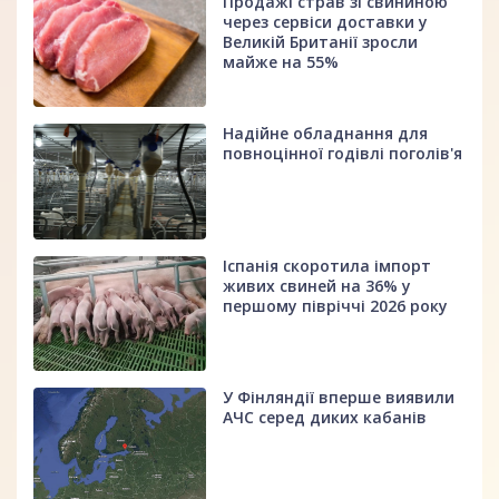
Продажі страв зі свининою
через сервіси доставки у
Великій Британії зросли
майже на 55%
Надійне обладнання для
повноцінної годівлі поголів'я
Іспанія скоротила імпорт
живих свиней на 36% у
першому півріччі 2026 року
У Фінляндії вперше виявили
АЧС серед диких кабанів