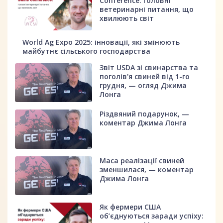
Conference: головні
ветеринарні питання, що
хвилюють світ
World Ag Expo 2025: інновації, які змінюють
майбутнє сільського господарства
Звіт USDA зі свинарства та
поголів'я свиней від 1-го
грудня, — огляд Джима
Лонга
Різдвяний подарунок, —
коментар Джима Лонга
Маса реалізації свиней
зменшилася, — коментар
Джима Лонга
Як фермери США
об’єднуються заради успіху: