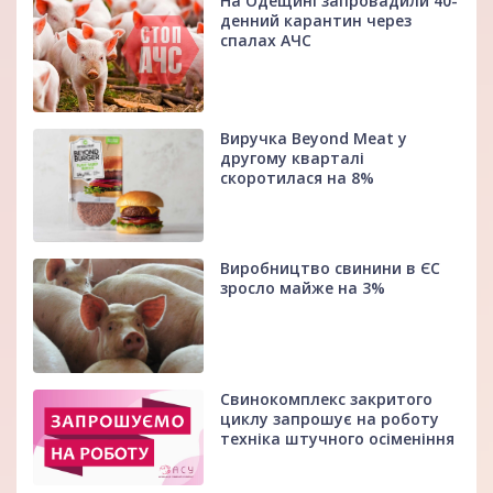
На Одещині запровадили 40-
денний карантин через
спалах АЧС
Виручка Beyond Meat у
другому кварталі
скоротилася на 8%
Виробництво свинини в ЄС
зросло майже на 3%
Свинокомплекс закритого
циклу запрошує на роботу
техніка штучного осіменіння