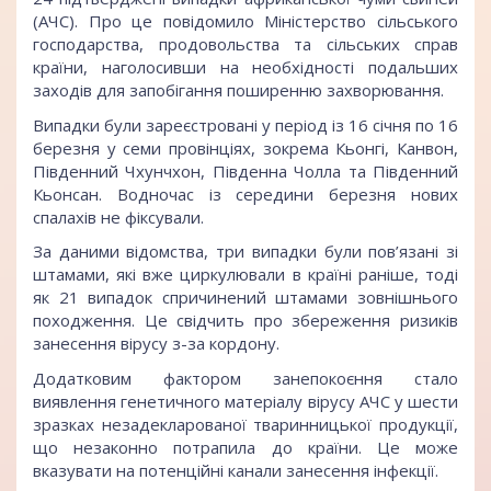
(АЧС). Про це повідомило Міністерство сільського
господарства, продовольства та сільських справ
країни, наголосивши на необхідності подальших
заходів для запобігання поширенню захворювання.
Випадки були зареєстровані у період із 16 січня по 16
березня у семи провінціях, зокрема Кьонгі, Канвон,
Південний Чхунчхон, Південна Чолла та Південний
Кьонсан. Водночас із середини березня нових
спалахів не фіксували.
За даними відомства, три випадки були пов’язані зі
штамами, які вже циркулювали в країні раніше, тоді
як 21 випадок спричинений штамами зовнішнього
походження. Це свідчить про збереження ризиків
занесення вірусу з-за кордону.
Додатковим фактором занепокоєння стало
виявлення генетичного матеріалу вірусу АЧС у шести
зразках незадекларованої тваринницької продукції,
що незаконно потрапила до країни. Це може
вказувати на потенційні канали занесення інфекції.