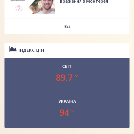
враження з Монтерея
Всі
ІНДЕКС ЦІН
СВІТ
89.7
УКРАЇНА
94