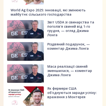
World Ag Expo 2025: інновації, які змінюють
майбутнє сільського господарства
Звіт USDA зі свинарства та
поголів'я свиней від 1-го
грудня, — огляд Джима
Лонга
Різдвяний подарунок, —
коментар Джима Лонга
Маса реалізації свиней
зменшилася, — коментар
Джима Лонга
Як фермери США
об’єднуються заради успіху:
враження з Монтерея