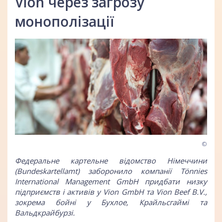
Vion через загрозу
монополізації
©
Федеральне картельне відомство Німеччини
(Bundeskartellamt) заборонило компанії Tönnies
International Management GmbH придбати низку
підприємств і активів у Vion GmbH та Vion Beef B.V.,
зокрема бойні у Бухлое, Крайльсгаймі та
Вальдкрайбурзі.