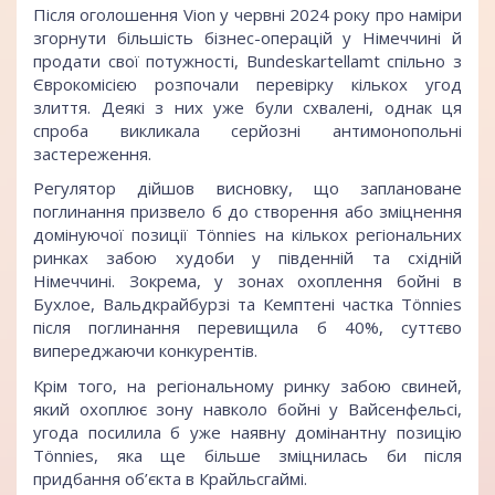
Після оголошення Vion у червні 2024 року про наміри
згорнути більшість бізнес-операцій у Німеччині й
продати свої потужності, Bundeskartellamt спільно з
Єврокомісією розпочали перевірку кількох угод
злиття. Деякі з них уже були схвалені, однак ця
спроба викликала серйозні антимонопольні
застереження.
Регулятор дійшов висновку, що заплановане
поглинання призвело б до створення або зміцнення
домінуючої позиції Tönnies на кількох регіональних
ринках забою худоби у південній та східній
Німеччині. Зокрема, у зонах охоплення бойні в
Бухлое, Вальдкрайбурзі та Кемптені частка Tönnies
після поглинання перевищила б 40%, суттєво
випереджаючи конкурентів.
Крім того, на регіональному ринку забою свиней,
який охоплює зону навколо бойні у Вайсенфельсі,
угода посилила б уже наявну домінантну позицію
Tönnies, яка ще більше зміцнилась би після
придбання об’єкта в Крайльсгаймі.