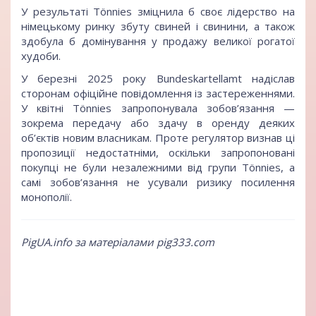
У результаті Tönnies зміцнила б своє лідерство на
німецькому ринку збуту свиней і свинини, а також
здобула б домінування у продажу великої рогатої
худоби.
У березні 2025 року Bundeskartellamt надіслав
сторонам офіційне повідомлення із застереженнями.
У квітні Tönnies запропонувала зобов’язання —
зокрема передачу або здачу в оренду деяких
об’єктів новим власникам. Проте регулятор визнав ці
пропозиції недостатніми, оскільки запропоновані
покупці не були незалежними від групи Tönnies, а
самі зобов’язання не усували ризику посилення
монополії.
PigUA.info за матеріалами pig333.com