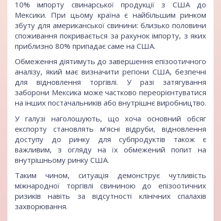
10% імпорту свинарської продукції з США до
Мексики. При цьому країна є найбільшим ринком
збуту для американської свинини: близько половини
споживання покривається за рахунок імпорту, з яких
приблизно 80% припадає саме на США.
Обмеження діятимуть до завершення епізоотичного
аналізу, який має визначити регіони США, безпечні
для відновлення торгівлі. У разі затягування
заборони Мексика може частково переорієнтуватися
на інших постачальників або внутрішнє виробництво.
У галузі наголошують, що хоча основний обсяг
експорту становлять м’ясні відруби, відновлення
доступу до ринку для субпродуктів також є
важливим, з огляду на їх обмежений попит на
внутрішньому ринку США.
Таким чином, ситуація демонструє чутливість
міжнародної торгівлі свининою до епізоотичних
ризиків навіть за відсутності клінічних спалахів
захворювання.