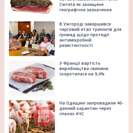
Cerretà як захищене
географічне зазначення
В Ужгороді завершився
черговий етап тренінгів для
громад щодо протидії
антимікробній
резистентності
У Франції вартість
виробництва свинини
скоротилася на 9,4%
На Одещині запровадили 40-
денний карантин через
спалах АЧС