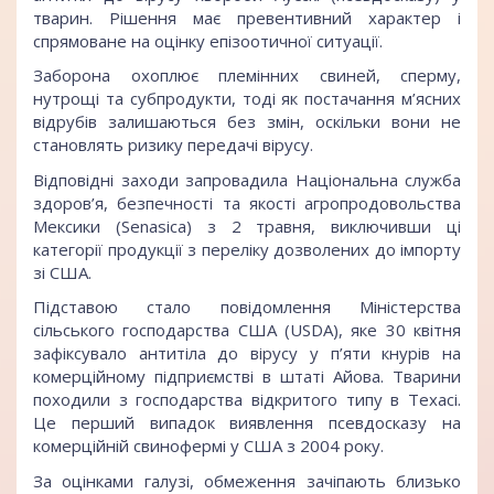
тварин. Рішення має превентивний характер і
спрямоване на оцінку епізоотичної ситуації.
Заборона охоплює племінних свиней, сперму,
нутрощі та субпродукти, тоді як постачання м’ясних
відрубів залишаються без змін, оскільки вони не
становлять ризику передачі вірусу.
Відповідні заходи запровадила Національна служба
здоров’я, безпечності та якості агропродовольства
Мексики (Senasica) з 2 травня, виключивши ці
категорії продукції з переліку дозволених до імпорту
зі США.
Підставою стало повідомлення Міністерства
сільського господарства США (USDA), яке 30 квітня
зафіксувало антитіла до вірусу у п’яти кнурів на
комерційному підприємстві в штаті Айова. Тварини
походили з господарства відкритого типу в Техасі.
Це перший випадок виявлення псевдосказу на
комерційній свинофермі у США з 2004 року.
За оцінками галузі, обмеження зачіпають близько