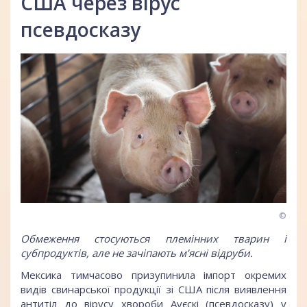
США через вірус
псевдосказу
©
Обмеження стосуються племінних тварин і
субпродуктів, але не зачіпають м’ясні відруби.
Мексика тимчасово призупинила імпорт окремих
видів свинарської продукції зі США після виявлення
антитіл до вірусу хвороби Ауєскі (псевдосказу) у