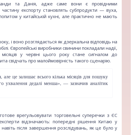
рланди та Данія, адже саме вони є провідними
 частину експорту становлять субпродукти — вуха,
попитом у китайській кухні, але практично не мають
року, і воно розглядається як дзеркальна відповідь на
ілі. Європейські виробники свинини покладали надії,
місяців у червні цього року стане сигналом до
 мита свідчать про малоймовірність такого сценарію.
, але це залишає всього кілька місяців для пошуку
го ухвалення дедалі менша», — зазначив аналітик
 готове врегульовувати торговельні суперечки з ЄС
 експерти відзначають: попередні рішення Китаю у
навіть після завершення розслідувань, як це було у