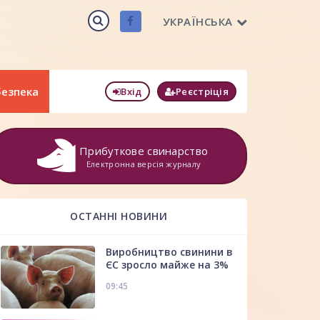
УКРАЇНСЬКА
безпека
Вхід
Реєстріція
Прибуткове свинарство
Електронна версія журналу
ОСТАННІ НОВИНИ
Виробництво свинини в
ЄС зросло майже на 3%
09:45