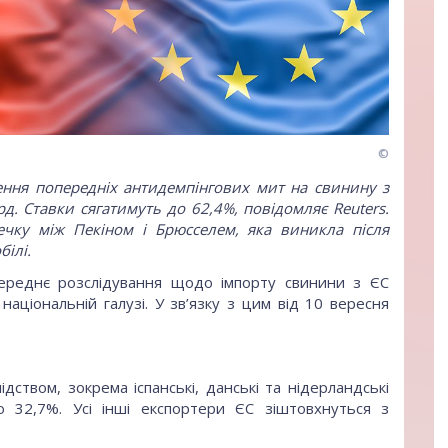
©
ення попередніх антидемпінгових мит на свинину з
. Ставки сягатимуть до 62,4%, повідомляє Reuters.
чку між Пекіном і Брюсселем, яка виникла після
білі.
переднє розслідування щодо імпорту свинини з ЄС
національній галузі. У зв’язку з цим від 10 вересня
лідством, зокрема іспанські, данські та нідерландські
 32,7%. Усі інші експортери ЄС зіштовхнуться з