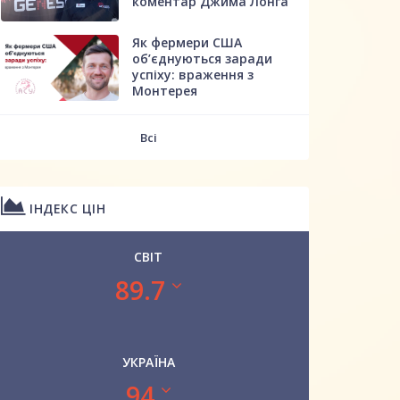
коментар Джима Лонга
Як фермери США
об’єднуються заради
успіху: враження з
Монтерея
Всі
ІНДЕКС ЦІН
СВІТ
89.7
УКРАЇНА
94