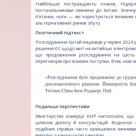
Найбільше постраждають Іспанія, Ніде
постачальниками свинини до Китаю. Значну
п’ятачки, ноги — які користуються великим 
альтернативних ринків збуту.
Політичний підтекст
Розслідування Китай ініціював у червні 2024 
рішення ЄС щодо мит на китайські електромоб
що продовження розслідування на шість 
переговорів про взаємні поступки. Втім, нові
«Розслідування було продовжене до грудня
дипломатичного рішення. Ймовірність йо
Trivium China Івен Роджерс Пей.
Подальші перспективи
Міністерство комерції КНР наголосило, що
шляхом діалогу й консультацій. Водночас
подібних справах часто залишалися чинними 
випадку з канадською канолою.