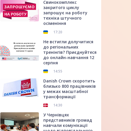
Свинокомплекс
закритого циклу
запрошує на роботу
техніка штучного
осіменіння
17:20
Не встигли долучитися
до регіональних
тренінгів? Приєднуйтеся
до онлайн-навчання 12
серпня
14:55
Danish Crown скоротить
близько 800 працівників
у межах масштабної
трансформації
14:30
У Чернівцях
представників громад
навчали комунікації
щодо відповідального