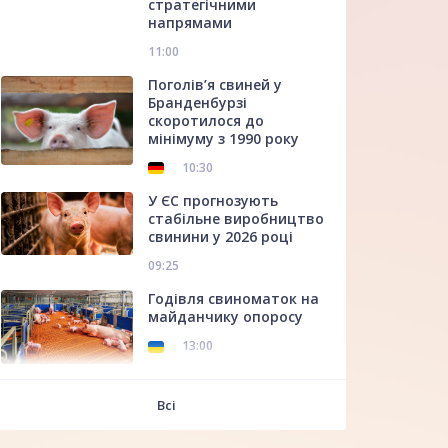
стратегічними
напрямами
11:00
Поголів’я свиней у
Бранденбурзі
скоротилося до
мінімуму з 1990 року
10:30
У ЄС прогнозують
стабільне виробництво
свинини у 2026 році
09:25
Годівля свиноматок на
майданчику опоросу
13:00
f
Всі