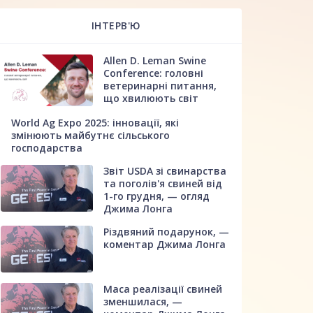
ІНТЕРВ'Ю
Allen D. Leman Swine
Conference: головні
ветеринарні питання,
що хвилюють світ
World Ag Expo 2025: інновації, які
змінюють майбутнє сільського
господарства
Звіт USDA зі свинарства
та поголів'я свиней від
1-го грудня, — огляд
Джима Лонга
Різдвяний подарунок, —
коментар Джима Лонга
Маса реалізації свиней
зменшилася, —