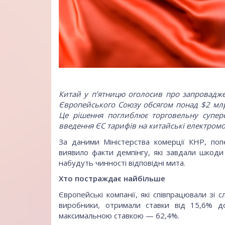
Китай у п’ятницю оголосив про запровадж
Європейського Союзу обсягом понад $2 млрд
Це рішення поглиблює торговельну супере
введення ЄС тарифів на китайські електромо
За даними Міністерства комерції КНР, по
виявило факти демпінгу, які завдали шкоди 
набудуть чинності відповідні мита.
Хто постраждає найбільше
Європейські компанії, які співпрацювали зі с
виробники, отримали ставки від 15,6% до
максимальною ставкою — 62,4%.