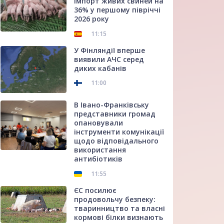
імпорт живих свиней на
36% у першому півріччі
2026 року
11:15
У Фінляндії вперше
виявили АЧС серед
диких кабанів
11:00
В Івано-Франківську
представники громад
опановували
інструменти комунікації
щодо відповідального
використання
антибіотиків
11:55
ЄС посилює
продовольчу безпеку:
тваринництво та власні
кормові білки визнають