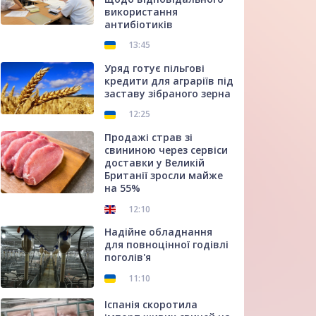
використання
антибіотиків
13:45
Уряд готує пільгові
кредити для аграріїв під
заставу зібраного зерна
12:25
Продажі страв зі
свининою через сервіси
доставки у Великій
Британії зросли майже
на 55%
12:10
Надійне обладнання
для повноцінної годівлі
поголів'я
11:10
Іспанія скоротила