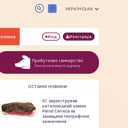
УКРАЇНСЬКА
безпека
Вхід
Реєстріція
Прибуткове свинарство
Електронна версія журналу
ОСТАННІ НОВИНИ
ЄС зареєстрував
каталонський хамон
Pernil Cerretà як
захищене географічне
зазначення