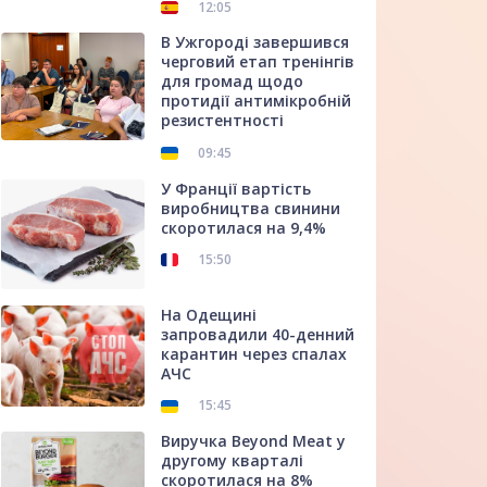
12:05
В Ужгороді завершився
черговий етап тренінгів
для громад щодо
протидії антимікробній
резистентності
09:45
У Франції вартість
виробництва свинини
скоротилася на 9,4%
15:50
На Одещині
запровадили 40-денний
карантин через спалах
АЧС
15:45
Виручка Beyond Meat у
другому кварталі
скоротилася на 8%