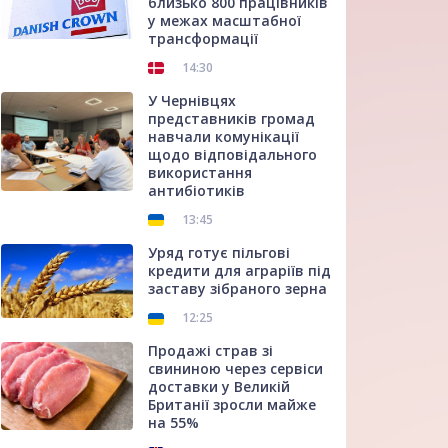
близько 800 працівників
у межах масштабної
трансформації
14:30
У Чернівцях
представників громад
навчали комунікації
щодо відповідального
використання
антибіотиків
13:45
Уряд готує пільгові
кредити для аграріїв під
заставу зібраного зерна
12:25
Продажі страв зі
свининою через сервіси
доставки у Великій
Британії зросли майже
на 55%