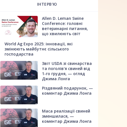
ІНТЕРВ'Ю
Allen D. Leman Swine
Conference: головні
ветеринарні питання,
що хвилюють світ
World Ag Expo 2025: інновації, які
змінюють майбутнє сільського
господарства
Звіт USDA зі свинарства
та поголів'я свиней від
1-го грудня, — огляд
Джима Лонга
Різдвяний подарунок, —
коментар Джима Лонга
Маса реалізації свиней
зменшилася, —
коментар Джима Лонга