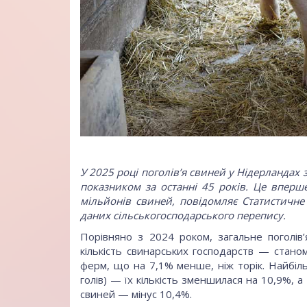
У 2025 році поголів’я свиней у Нідерландах
показником за останні 45 років. Це вперш
мільйонів свиней, повідомляє Статистичне 
даних сільськогосподарського перепису.
Порівняно з 2024 роком, загальне поголів
кількість свинарських господарств — станом
ферм, що на 7,1% менше, ніж торік. Найбі
голів) — їх кількість зменшилася на 10,9%, а
свиней — мінус 10,4%.