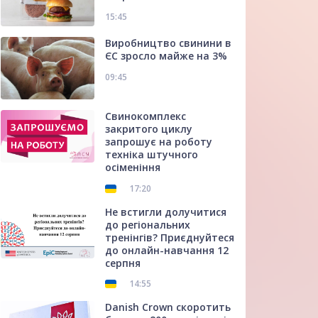
15:45
Виробництво свинини в
ЄС зросло майже на 3%
09:45
Свинокомплекс
закритого циклу
запрошує на роботу
техніка штучного
осіменіння
17:20
Не встигли долучитися
до регіональних
тренінгів? Приєднуйтеся
до онлайн-навчання 12
серпня
14:55
Danish Crown скоротить