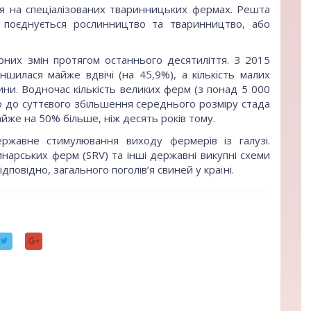
ся на спеціалізованих тваринницьких фермах. Решта
е поєднується рослинництво та тваринництво, або
рних змін протягом останнього десятиліття. З 2015
ншилася майже вдвічі (на 45,9%), а кількість малих
ини. Водночас кількість великих ферм (з понад 5 000
о до суттєвого збільшення середнього розміру стада
айже на 50% більше, ніж десять років тому.
жавне стимулювання виходу фермерів із галузі.
инарських ферм (SRV) та інші державні викупні схеми
дповідно, загального поголів’я свиней у країні.