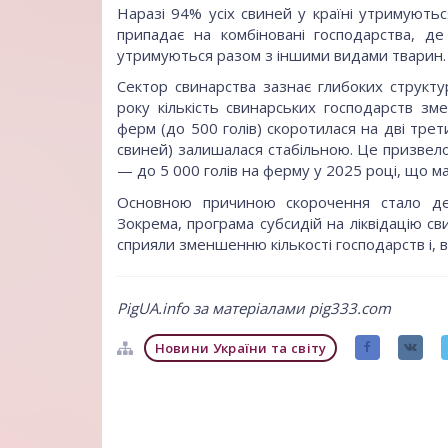
Наразі 94% усіх свиней у країні утримують
припадає на комбіновані господарства, д
утримуються разом з іншими видами тварин.
Сектор свинарства зазнає глибоких структу
року кількість свинарських господарств зме
ферм (до 500 голів) скоротилася на дві трет
свиней) залишалася стабільною. Це призвел
— до 5 000 голів на ферму у 2025 році, що м
Основною причиною скорочення стало дер
Зокрема, програма субсидій на ліквідацію св
сприяли зменшенню кількості господарств і, ві
PigUA.info за матеріалами pig333.com
Новини України та світу