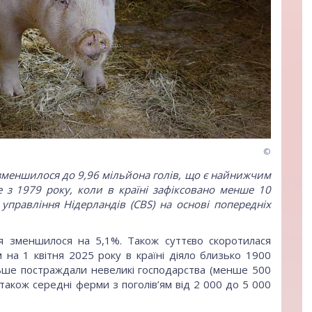
©
 зменшилося до 9,96 мільйона голів, що є найнижчим
е з 1979 року, коли в країні зафіксовано менше 10
управління Нідерландів (CBS) на основі попередніх
’я зменшилося на 5,1%. Також суттєво скоротилася
 на 1 квітня 2025 року в країні діяло близько 1900
льше постраждали невеликі господарства (менше 500
 також середні ферми з поголів’ям від 2 000 до 5 000