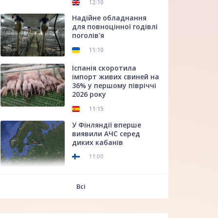
12:10
Надійне обладнання
для повноцінної годівлі
поголів'я
11:10
Іспанія скоротила
імпорт живих свиней на
36% у першому півріччі
2026 року
11:15
У Фінляндії вперше
виявили АЧС серед
диких кабанів
11:00
f
Всі