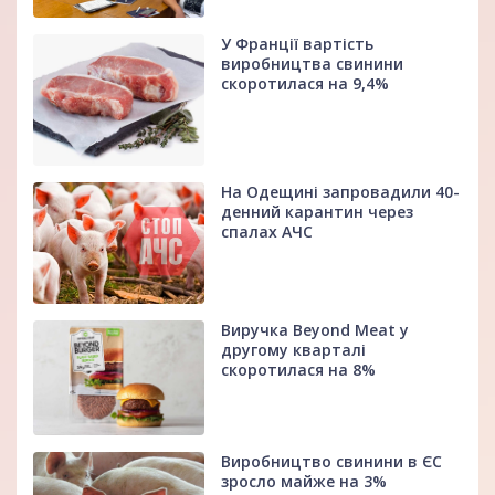
У Франції вартість
виробництва свинини
скоротилася на 9,4%
На Одещині запровадили 40-
денний карантин через
спалах АЧС
Виручка Beyond Meat у
другому кварталі
скоротилася на 8%
Виробництво свинини в ЄС
зросло майже на 3%