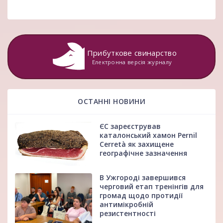
Прибуткове свинарство
Електронна версія журналу
ОСТАННІ НОВИНИ
ЄС зареєстрував
каталонський хамон Pernil
Cerretà як захищене
географічне зазначення
В Ужгороді завершився
черговий етап тренінгів для
громад щодо протидії
антимікробній
резистентності