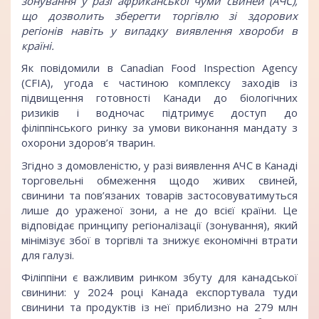
зонування у разі африканської чуми свиней (АЧС),
що дозволить зберегти торгівлю зі здорових
регіонів навіть у випадку виявлення хвороби в
країні.
Як повідомили в Canadian Food Inspection Agency
(CFIA), угода є частиною комплексу заходів із
підвищення готовності Канади до біологічних
ризиків і водночас підтримує доступ до
філіппінського ринку за умови виконання мандату з
охорони здоров’я тварин.
Згідно з домовленістю, у разі виявлення АЧС в Канаді
торговельні обмеження щодо живих свиней,
свинини та пов’язаних товарів застосовуватимуться
лише до ураженої зони, а не до всієї країни. Це
відповідає принципу регіоналізації (зонування), який
мінімізує збої в торгівлі та знижує економічні втрати
для галузі.
Філіппіни є важливим ринком збуту для канадської
свинини: у 2024 році Канада експортувала туди
свинини та продуктів із неї приблизно на 279 млн