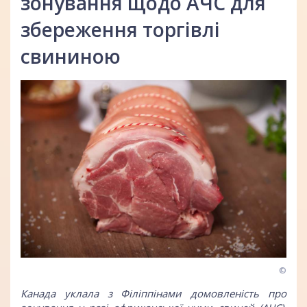
зонування щодо АЧС для
збереження торгівлі
свининою
©
Канада уклала з Філіппінами домовленість про