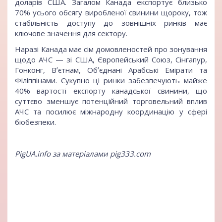
доларів США. Загалом Канада експортує близько
70% усього обсягу виробленої свинини щороку, тож
стабільність доступу до зовнішніх ринків має
ключове значення для сектору.
Наразі Канада має сім домовленостей про зонування
щодо АЧС — зі США, Європейський Союз, Сінгапур,
Гонконг, Вʼєтнам, Обʼєднані Арабські Емірати та
Філіппінами. Сукупно ці ринки забезпечують майже
40% вартості експорту канадської свинини, що
суттєво зменшує потенційний торговельний вплив
АЧС та посилює міжнародну координацію у сфері
біобезпеки.
PigUA.info за матеріалами pig333.com