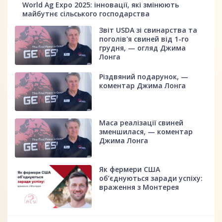
World Ag Expo 2025: інновації, які змінюють
майбутнє сільського господарства
Звіт USDA зі свинарства та
поголів'я свиней від 1-го
грудня, — огляд Джима
Лонга
Різдвяний подарунок, —
коментар Джима Лонга
Маса реалізації свиней
зменшилася, — коментар
Джима Лонга
Як фермери США
об’єднуються заради успіху:
враження з Монтерея