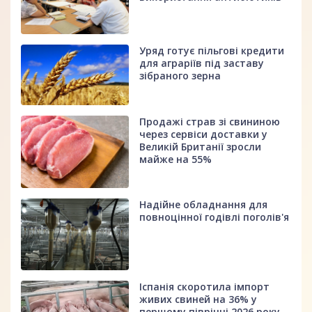
Уряд готує пільгові кредити
для аграріїв під заставу
зібраного зерна
Продажі страв зі свининою
через сервіси доставки у
Великій Британії зросли
майже на 55%
Надійне обладнання для
повноцінної годівлі поголів'я
Іспанія скоротила імпорт
живих свиней на 36% у
першому півріччі 2026 року