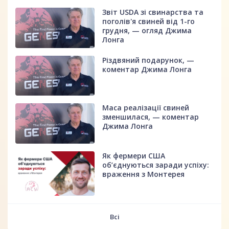
Звіт USDA зі свинарства та
поголів'я свиней від 1-го
грудня, — огляд Джима
Лонга
Різдвяний подарунок, —
коментар Джима Лонга
Маса реалізації свиней
зменшилася, — коментар
Джима Лонга
Як фермери США
об’єднуються заради успіху:
враження з Монтерея
Всі