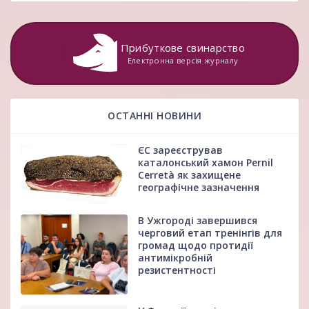
Прибуткове свинарство
Електронна версія журналу
ОСТАННІ НОВИНИ
ЄС зареєстрував
каталонський хамон Pernil
Cerretà як захищене
географічне зазначення
В Ужгороді завершився
черговий етап тренінгів для
громад щодо протидії
антимікробній
резистентності