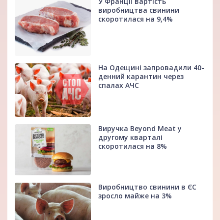
У Франції вартість
виробництва свинини
скоротилася на 9,4%
На Одещині запровадили 40-
денний карантин через
спалах АЧС
Виручка Beyond Meat у
другому кварталі
скоротилася на 8%
Виробництво свинини в ЄС
зросло майже на 3%