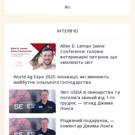
fff
Всі
ІНТЕРВ'Ю
Allen D. Leman Swine
Conference: головні
ветеринарні питання, що
хвилюють світ
World Ag Expo 2025: інновації, які змінюють
майбутнє сільського господарства
Звіт USDA зі свинарства та
поголів'я свиней від 1-го
грудня, — огляд Джима
Лонга
Різдвяний подарунок, —
коментар Джима Лонга