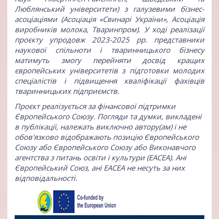
Люблянський університети) з галузевими бізнес-
асоціаціями (Асоціація «Свинарі України», Асоціація
виробників молока, Тваринпром). У ході реалізації
проєкту упродовж 2023-2025 рр. представники
наукової спільноти і тваринницького бізнесу
матимуть змогу перейняти досвід кращих
європейських університетів з підготовки молодих
спеціалістів і підвищення кваліфікації фахівців
тваринницьких підприємств.
Проєкт реалізується за фінансової підтримки
Європейського Союзу. Погляди та думки, викладені
в публікації, належать виключно автору(ам) і не
обов'язково відображають позицію Європейського
Союзу або Європейського Союзу або Виконавчого
агентства з питань освіти і культури (ЕАСЕА). Ані
Європейський Союз, ані EACEA не несуть за них
відповідальності.