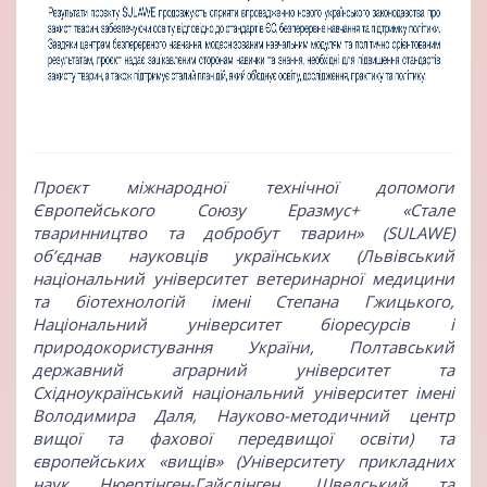
Проєкт міжнародної технічної допомоги
Європейського Союзу Еразмус+ «Стале
тваринництво та добробут тварин» (SULAWE)
об’єднав науковців українських (Львівський
національний університет ветеринарної медицини
та біотехнологій імені Степана Гжицького,
Національний університет біоресурсів і
природокористування України, Полтавський
державний аграрний університет та
Східноукраїнський національний університет імені
Володимира Даля, Науково-методичний центр
вищої та фахової передвищої освіти) та
європейських «вищів» (Університету прикладних
наук Нюертінген-Гайслінген, Шведський та