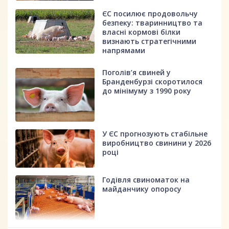
ЄС посилює продовольчу
безпеку: тваринництво та
власні кормові білки
визнають стратегічними
напрямами
Поголів’я свиней у
Бранденбурзі скоротилося
до мінімуму з 1990 року
У ЄС прогнозують стабільне
виробництво свинини у 2026
році
Годівля свиноматок на
майданчику опоросу