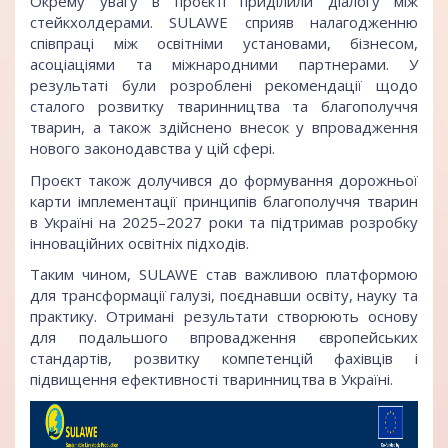
Окрему увагу в проєкті приділили діалогу між
стейкхолдерами. SULAWE сприяв налагодженню
співпраці між освітніми установами, бізнесом,
асоціаціями та міжнародними партнерами. У
результаті були розроблені рекомендації щодо
сталого розвитку тваринництва та благополуччя
тварин, а також здійснено внесок у впровадження
нового законодавства у цій сфері.
Проєкт також долучився до формування дорожньої
карти імплементації принципів благополуччя тварин
в Україні на 2025–2027 роки та підтримав розробку
інноваційних освітніх підходів.
Таким чином, SULAWE став важливою платформою
для трансформації галузі, поєднавши освіту, науку та
практику. Отримані результати створюють основу
для подальшого впровадження європейських
стандартів, розвитку компетенцій фахівців і
підвищення ефективності тваринництва в Україні.