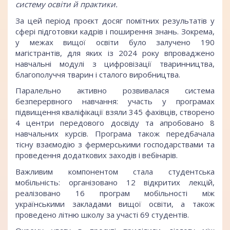
систему освіти й практики.
За цей період проєкт досяг помітних результатів у
сфері підготовки кадрів і поширення знань. Зокрема,
у межах вищої освіти було залучено 190
магістрантів, для яких із 2024 року впроваджено
навчальні модулі з цифровізації тваринництва,
благополуччя тварин і сталого виробництва.
Паралельно активно розвивалася система
безперервного навчання: участь у програмах
підвищення кваліфікації взяли 345 фахівців, створено
4 центри передового досвіду та апробовано 8
навчальних курсів. Програма також передбачала
тісну взаємодію з фермерськими господарствами та
проведення додаткових заходів і вебінарів.
Важливим компонентом стала студентська
мобільність: організовано 12 відкритих лекцій,
реалізовано 16 програм мобільності між
українськими закладами вищої освіти, а також
проведено літню школу за участі 69 студентів.