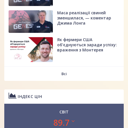
Маса реалізації свиней
зменшилася, — коментар
Джима Лонга
Як фермери США
об’єднуються заради успіху:
враження з Монтерея
Всі
ІНДЕКС ЦІН
СВІТ
89.7