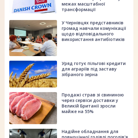
межах масштабної
трансформації
У Чернівцях представників
громад навчали комунікації
щодо відповідального
використання антибіотиків
Уряд готує пільгові кредити
для аграріїв під заставу
зібраного зерна
Продажі страв зі свининою
через сервіси доставки у
Великій Британії зросли
майже на 55%
Надійне обладнання для
повноцінної годівлі поголів'я