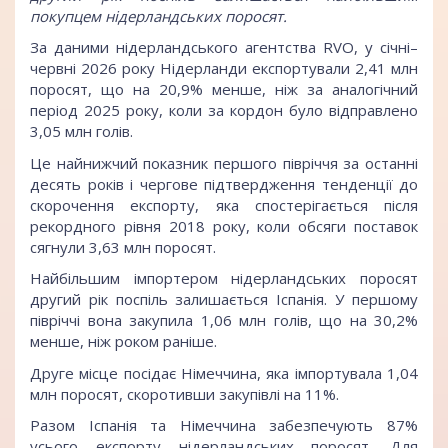
покупцем нідерландських поросят.
За даними нідерландського агентства RVO, у січні–
червні 2026 року Нідерланди експортували 2,41 млн
поросят, що на 20,9% менше, ніж за аналогічний
період 2025 року, коли за кордон було відправлено
3,05 млн голів.
Це найнижчий показник першого півріччя за останні
десять років і чергове підтвердження тенденції до
скорочення експорту, яка спостерігається після
рекордного рівня 2018 року, коли обсяги поставок
сягнули 3,63 млн поросят.
Найбільшим імпортером нідерландських поросят
другий рік поспіль залишається Іспанія. У першому
півріччі вона закупила 1,06 млн голів, що на 30,2%
менше, ніж роком раніше.
Друге місце посідає Німеччина, яка імпортувала 1,04
млн поросят, скоротивши закупівлі на 11%.
Разом Іспанія та Німеччина забезпечують 87%
усього експорту нідерландських поросят. Для