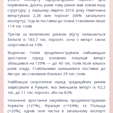
порівняння, десять років тому ринок мав зовсім іншу
структуру: у першому півріччі 2016 року Німеччина
імпортувала 2,28 млн поросят (68% загального
експорту), тоді як поставки до Іспанії становили лише
114 тис. голів.
Третім за величиною ринком збуту залишається
Бельгія із 183,7 тис. поросят, хоча її імпорт також
скоротився на 10%.
Водночас Італія продемонструвала найшвидше
зростання серед основних покупців: імпорт
збільшився на 139% — до 40 тис. голів після кількох
років спаду. Стабільними залишилися поставки до
Австрії, які становили близько 29 тис. голів.
Найбільше скорочення серед традиційних ринків
зафіксували в Румунії, яка зменшила імпорт із 62,2
тис. до 11 тис. поросят, або на 82%.
Незначне зростання закупівель продемонстрували
Хорватія (+27%), Франція (+104%) та Польща
(+20%), однак їхня частка в загальному експорті