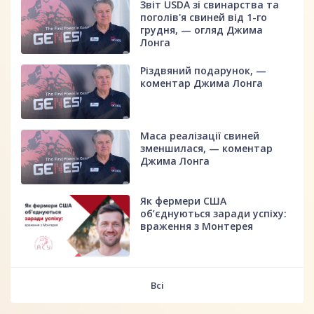
Звіт USDA зі свинарства та
поголів'я свиней від 1-го
грудня, — огляд Джима
Лонга
Різдвяний подарунок, —
коментар Джима Лонга
Маса реалізації свиней
зменшилася, — коментар
Джима Лонга
Як фермери США
об’єднуються заради успіху:
враження з Монтерея
Всі