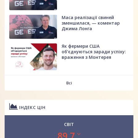
Маса реалізації свиней
зменшилася, — коментар
Джима Лонга
Як фермери США
об’єднуються заради успіху:
враження з Монтерея
Всі
ІНДЕКС ЦІН
СВІТ
89.7