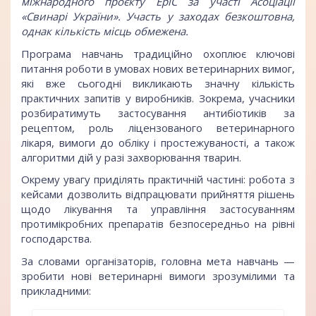
міжнародного проєкту EpiC за участі Асоціації
«Свинарі України». Участь у заходах безкоштовна,
однак кількість місць обмежена.
Програма навчань традиційно охоплює ключові
питання роботи в умовах нових ветеринарних вимог,
які вже сьогодні викликають значну кількість
практичних запитів у виробників. Зокрема, учасники
розбиратимуть застосування антибіотиків за
рецептом, роль ліцензованого ветеринарного
лікаря, вимоги до обліку і простежуваності, а також
алгоритми дій у разі захворювання тварин.
Окрему увагу приділять практичній частині: робота з
кейсами дозволить відпрацювати прийняття рішень
щодо лікування та управління застосуванням
протимікробних препаратів безпосередньо на рівні
господарства.
За словами організаторів, головна мета навчань —
зробити нові ветеринарні вимоги зрозумілими та
прикладними: