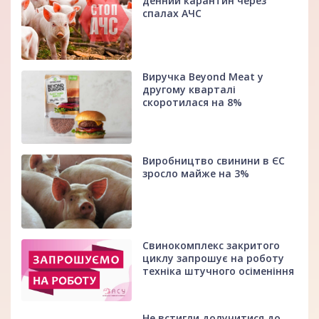
денний карантин через
спалах АЧС
Виручка Beyond Meat у
другому кварталі
скоротилася на 8%
Виробництво свинини в ЄС
зросло майже на 3%
Свинокомплекс закритого
циклу запрошує на роботу
техніка штучного осіменіння
Не встигли долучитися до