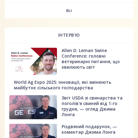
fff
Всі
ІНТЕРВ'Ю
Allen D. Leman Swine
Conference: головні
ветеринарні питання, що
хвилюють світ
World Ag Expo 2025: інновації, які змінюють
майбутнє сільського господарства
Звіт USDA зі свинарства та
поголів'я свиней від 1-го
грудня, — огляд Джима
Лонга
Різдвяний подарунок, —
коментар Джима Лонга