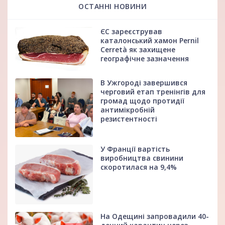
ОСТАННІ НОВИНИ
ЄС зареєстрував
каталонський хамон Pernil
Cerretà як захищене
географічне зазначення
В Ужгороді завершився
черговий етап тренінгів для
громад щодо протидії
антимікробній
резистентності
У Франції вартість
виробництва свинини
скоротилася на 9,4%
На Одещині запровадили 40-