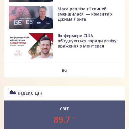
Маса реалізації свиней
зменшилася, — коментар
Джима Лонга
Як фермери США
об’єднуються заради успіху:
враження з Монтерея
Всі
ІНДЕКС ЦІН
СВІТ
89.7