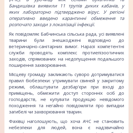
Бандишівка виявили 11 трупів диких кабанів, у
яких лабораторно підтверджено вірус. У регіоні
оперативно введено карантинні обмеження та
розпочато заходи з локалізації інфекції.
Як повідомляє Бабчинська сільська рада, усі виявлені
тварини були знешкоджені відповідно до
ветеринарно-санітарних вимог. Наразі компетентні
служби проводять комплекс протиепізоотичних
заходів, спрямованих на недопущення подальшого
поширення захворювання.
Місцеву громаду закликають суворо дотримуватися
правил біобезпеки: утримувати свиней у закритому
режимі, облаштувати дезбар’єри при вході до
приміщень, обмежити доступ сторонніх осіб до
господарств, не купувати продукцію невідомого
походження та негайно повідомляти про випадки
загибелі чи захворювання тварин.
Фахівці наголошують, що хоча АЧС не становить
небезпеки для людей, вона є надзвичайно