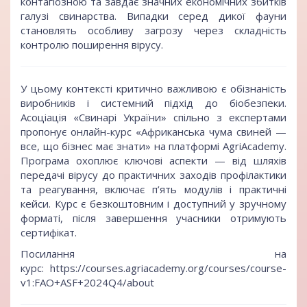
контагіозною та завдає значних економічних збитків
галузі свинарства. Випадки серед дикої фауни
становлять особливу загрозу через складність
контролю поширення вірусу.
У цьому контексті критично важливою є обізнаність
виробників і системний підхід до біобезпеки.
Асоціація «Свинарі України» спільно з експертами
пропонує онлайн-курс «
Африканська чума свиней —
все, що бізнес має знати
» на платформі
AgriAcademy
.
Програма охоплює ключові аспекти — від шляхів
передачі вірусу до практичних заходів профілактики
та реагування, включає п’ять модулів і практичні
кейси. Курс є безкоштовним і доступний у зручному
форматі, після завершення учасники отримують
сертифікат.
Посилання на
курс:
https://courses.agriacademy.org/courses/course-
v1:FAO+ASF+2024Q4/about