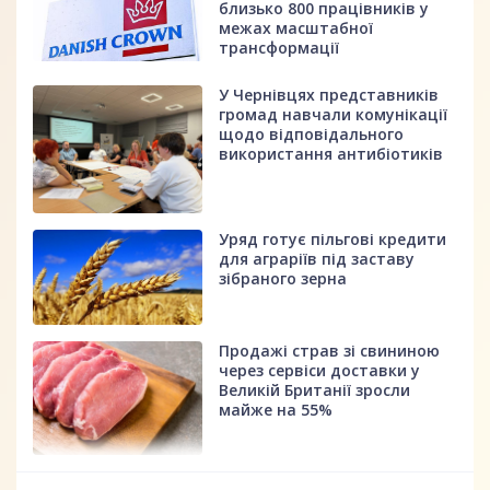
близько 800 працівників у
межах масштабної
трансформації
У Чернівцях представників
громад навчали комунікації
щодо відповідального
використання антибіотиків
Уряд готує пільгові кредити
для аграріїв під заставу
зібраного зерна
Продажі страв зі свининою
через сервіси доставки у
Великій Британії зросли
майже на 55%
fff