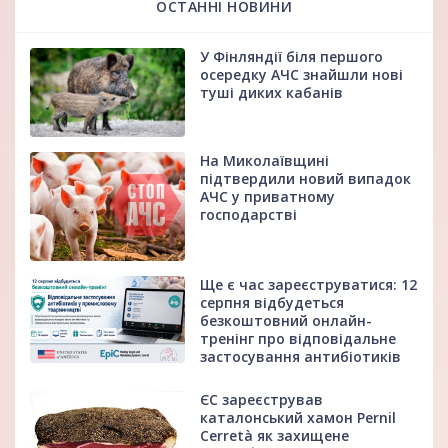
ОСТАННІ НОВИНИ
У Фінляндії біля першого
осередку АЧС знайшли нові
туші диких кабанів
На Миколаївщині
підтвердили новий випадок
АЧС у приватному
господарстві
Ще є час зареєструватися: 12
серпня відбудеться
безкоштовний онлайн-
тренінг про відповідальне
застосування антибіотиків
ЄС зареєстрував
каталонський хамон Pernil
Cerretà як захищене