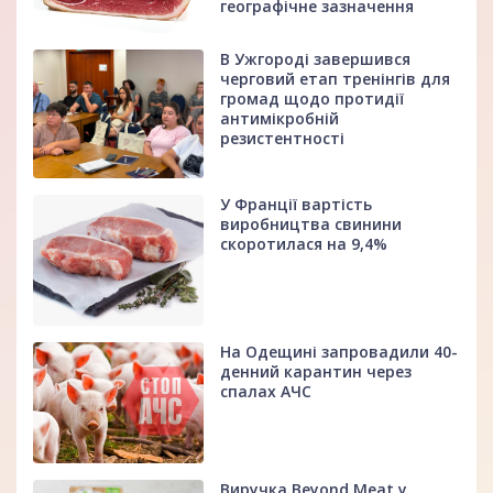
географічне зазначення
В Ужгороді завершився
черговий етап тренінгів для
громад щодо протидії
антимікробній
резистентності
У Франції вартість
виробництва свинини
скоротилася на 9,4%
На Одещині запровадили 40-
денний карантин через
спалах АЧС
Виручка Beyond Meat у