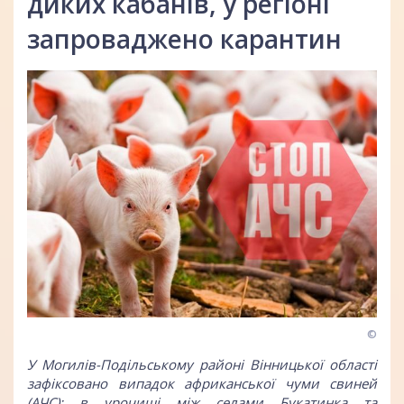
диких кабанів, у регіоні
запроваджено карантин
©
У Могилів-Подільському районі Вінницької області
зафіксовано випадок африканської чуми свиней
(АЧС): в урочищі між селами Букатинка та