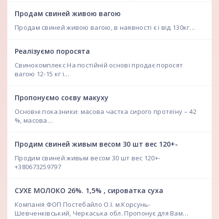
Продам свиней живою вагою
Продам свиней живою вагою, в наявності є і від 130кг…
Реалізуємо поросята
Свинокомплекс На постійній основі продає поросят
вагою 12-15 кг і…
Пропонуємо соєву макуху
Основні показники: масова частка сирого протеїну – 42
%, масова…
Продим свиней живым весом 30 шт вес 120+-
Продим свиней живым весом 30 шт вес 120+-
+380673259797
СУХЕ МОЛОКО 26%. 1,5% , сироватка суха
Компанія ФОП Постебайло О.І. м.Корсунь-
Шевченківський, Черкаська обл. Пропонує для Вам…