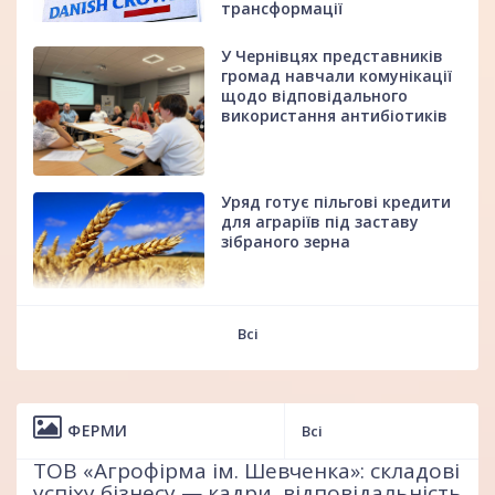
трансформації
У Чернівцях представників
громад навчали комунікації
щодо відповідального
використання антибіотиків
Уряд готує пільгові кредити
для аграріїв під заставу
зібраного зерна
Продажі страв зі свининою
fff
через сервіси доставки у
Всі
Великій Британії зросли
майже на 55%
ФЕРМИ
Всі
Надійне обладнання для
повноцінної годівлі поголів'я
ТОВ «Агрофірма ім. Шевченка»: складові
успіху бізнесу — кадри, відповідальність