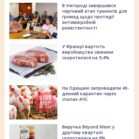
В Ужгороді завершився
черговий етап тренінгів для
громад щодо протидії
антимікробній
резистентності
У Франції вартість
виробництва свинини
скоротилася на 9,4%
На Одещині запровадили 40-
денний карантин через
спалах АЧС
Виручка Beyond Meat у
другому кварталі
скоротилася на 8%