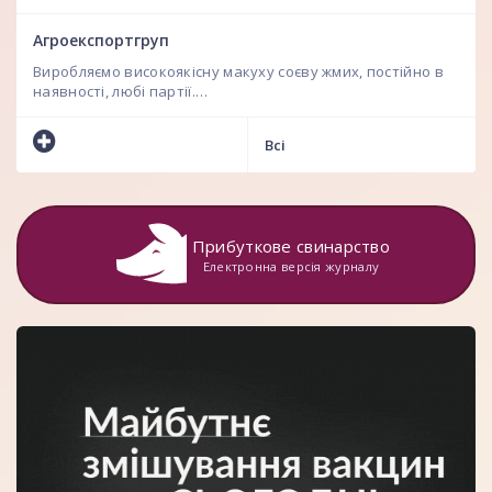
Агроекспортгруп
Виробляємо високоякісну макуху соєву жмих, постійно в
наявності, любі партії.…
Всі
Прибуткове свинарство
Електронна версія журналу