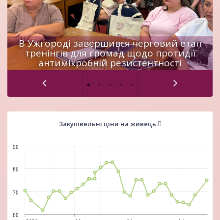
В Ужгороді завершився черговий етап
тренінгів для громад щодо протидії
антимікробній резистентності
Закупівельні ціни на живець
90
80
70
60