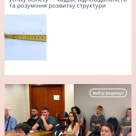
та розуміння розвитку структури
Іспанія скоротила імпорт
живих свиней на 36% у
першому півріччі 2026 року
У Фінляндії вперше виявили
АЧС серед диких кабанів
Вибір редакції