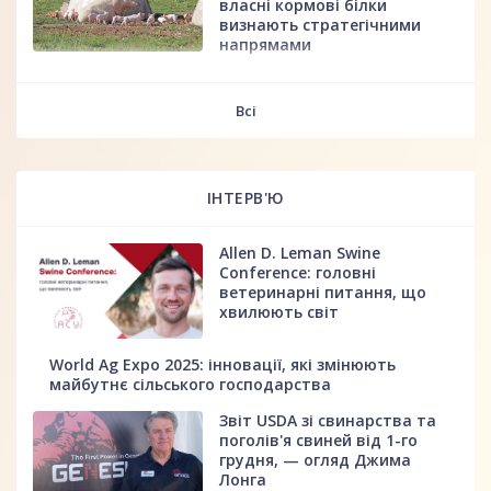
власні кормові білки
визнають стратегічними
напрямами
fff
Всі
ІНТЕРВ'Ю
Allen D. Leman Swine
Conference: головні
ветеринарні питання, що
хвилюють світ
World Ag Expo 2025: інновації, які змінюють
майбутнє сільського господарства
Звіт USDA зі свинарства та
поголів'я свиней від 1-го
грудня, — огляд Джима
Лонга