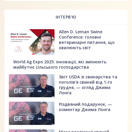
ІНТЕРВ'Ю
Allen D. Leman Swine
Conference: головні
ветеринарні питання, що
хвилюють світ
World Ag Expo 2025: інновації, які змінюють
майбутнє сільського господарства
Звіт USDA зі свинарства та
поголів'я свиней від 1-го
грудня, — огляд Джима
Лонга
Різдвяний подарунок, —
коментар Джима Лонга
Маса реалізації свиней