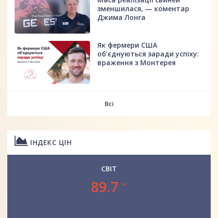
зменшилася, — коментар
Джима Лонга
Як фермери США
об’єднуються заради успіху:
враження з Монтерея
Всі
ІНДЕКС ЦІН
СВІТ
89.7