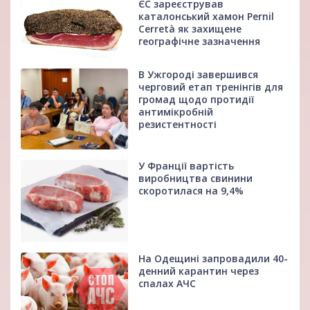
ЄС зареєстрував
каталонський хамон Pernil
Cerretà як захищене
географічне зазначення
В Ужгороді завершився
черговий етап тренінгів для
громад щодо протидії
антимікробній
резистентності
У Франції вартість
виробництва свинини
скоротилася на 9,4%
На Одещині запровадили 40-
денний карантин через
спалах АЧС