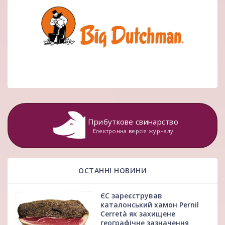
Прибуткове свинарство
Електронна версія журналу
ОСТАННІ НОВИНИ
ЄС зареєстрував
каталонський хамон Pernil
Cerretà як захищене
географічне зазначення