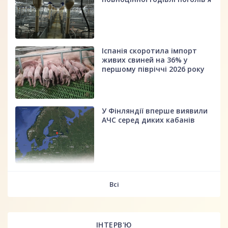
Іспанія скоротила імпорт
живих свиней на 36% у
першому півріччі 2026 року
У Фінляндії вперше виявили
АЧС серед диких кабанів
fff
Всі
ІНТЕРВ'Ю