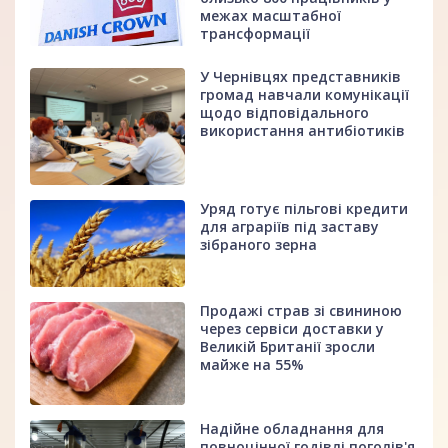
межах масштабної
трансформації
У Чернівцях представників
громад навчали комунікації
щодо відповідального
використання антибіотиків
Уряд готує пільгові кредити
для аграріїв під заставу
зібраного зерна
Продажі страв зі свининою
через сервіси доставки у
Великій Британії зросли
майже на 55%
Надійне обладнання для
повноцінної годівлі поголів'я