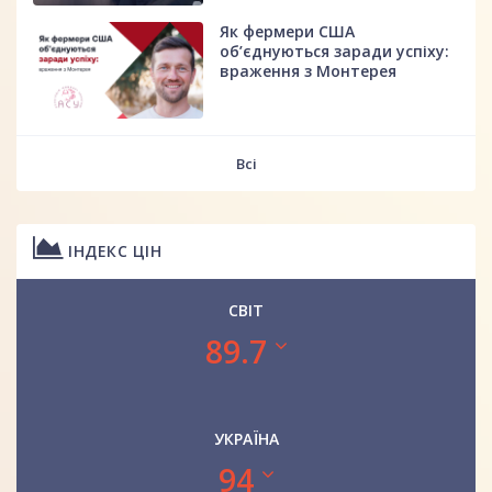
Як фермери США
об’єднуються заради успіху:
враження з Монтерея
Всі
ІНДЕКС ЦІН
СВІТ
89.7
УКРАЇНА
94