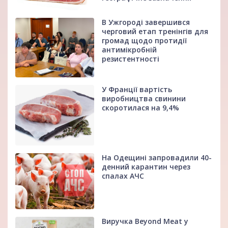
В Ужгороді завершився
черговий етап тренінгів для
громад щодо протидії
антимікробній
резистентності
У Франції вартість
виробництва свинини
скоротилася на 9,4%
На Одещині запровадили 40-
денний карантин через
спалах АЧС
Виручка Beyond Meat у