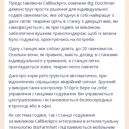
Представляючи CallBackpro, компанія
Big Dutchman
демонструє просте рішення для індивідуальної
годівлі свиноматок, яке об'єднує в собі найкраще з
двох світів: тварини їдять в станку з дверцятами, які
самофіксуються і, як при годівлі за викликом,
забезпечені вушним транспондером, щоб їх можна
було годувати, орієнтуючись на потреби.
Одну станцію між собою ділять до 20 свиноматок.
Оскільки вони, як правило, мають досвід зі станками
індивідуального утримання, а станція легко
проглядається зовні, тварин легко навчити.
Дані про корм регіструються автоматично, при
відхиленнях спрацьовує аварійний сигнал. Зручний
у використанні контролер 510pro бере на себе
управління станціями годування. Він управляється
централізовано і встановлюється безпосередньо
в проході або в офісі.
Як система годівлі, так і станції годування
за викликом CallBackpro інтегровані в інтелектуальну
технологію BigFarmNet і підтримуються мобільним