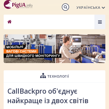
УКРАЇНСЬКА
Togg
navig
ТЕХНОЛОГІЇ
CallBackpro об'єднує
найкраще із двох світів