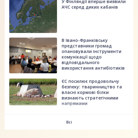
У Фінляндії вперше виявили
АЧС серед диких кабанів
В Івано-Франківську
представники громад
опановували інструменти
комунікації щодо
відповідального
використання антибіотиків
ЄС посилює продовольчу
безпеку: тваринництво та
власні кормові білки
визнають стратегічними
напрямами
fff
Всі