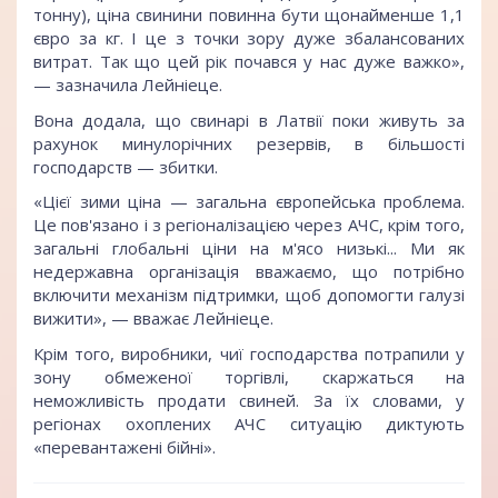
тонну), ціна свинини повинна бути щонайменше 1,1
євро за кг. І це з точки зору дуже збалансованих
витрат. Так що цей рік почався у нас дуже важко»,
— зазначила Лейніеце.
Вона додала, що свинарі в Латвії поки живуть за
рахунок минулорічних резервів, в більшості
господарств — збитки.
«Цієї зими ціна — загальна європейська проблема.
Це пов'язано і з регіоналізацією через АЧС, крім того,
загальні глобальні ціни на м'ясо низькі... Ми як
недержавна організація вважаємо, що потрібно
включити механізм підтримки, щоб допомогти галузі
вижити», — вважає Лейніеце.
Крім того, виробники, чиї господарства потрапили у
зону обмеженої торгівлі, скаржаться на
неможливість продати свиней. За їх словами, у
регіонах охоплених АЧС ситуацію диктують
«перевантажені бійні».