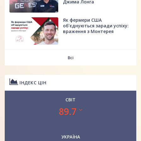
Джима Лонга
Як фермери США
об’єднуються заради успіху:
враження з Монтерея
Всі
ІНДЕКС ЦІН
СВІТ
89.7
УКРАЇНА