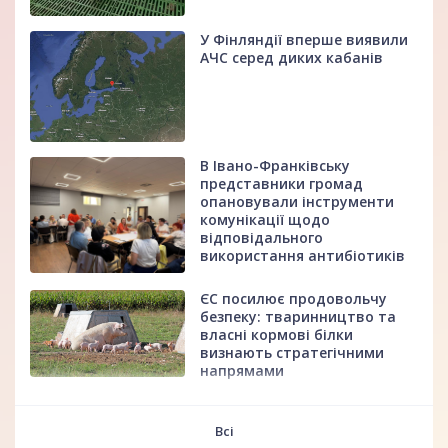
У Фінляндії вперше виявили
АЧС серед диких кабанів
В Івано-Франківську
представники громад
опановували інструменти
комунікації щодо
відповідального
використання антибіотиків
ЄС посилює продовольчу
безпеку: тваринництво та
власні кормові білки
визнають стратегічними
напрямами
fff
Всі