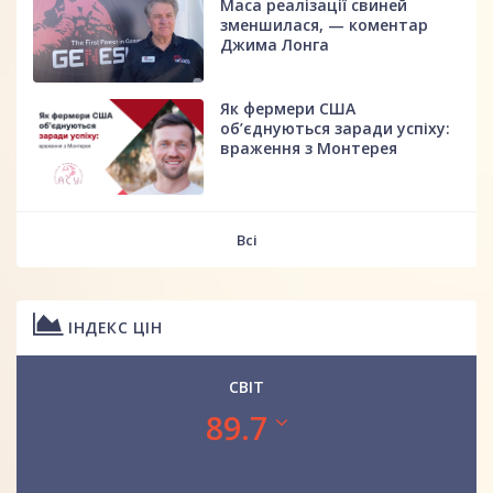
Маса реалізації свиней
зменшилася, — коментар
Джима Лонга
Як фермери США
об’єднуються заради успіху:
враження з Монтерея
Всі
ІНДЕКС ЦІН
СВІТ
89.7