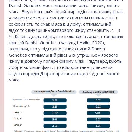
Danish Genetics має відповідний колір і високу якість
м'яса. Внутрішньом'язовий жир відіграє важливу роль
у смакових характеристиках свинини і впливає на її
соковитість та смак м'яса в цілому, оптимальний
відсоток внутрішньом'язового жиру становить 2 – 3
%. Кілька досліджень, що включають аналіз товарних
свиней Danish Genetics (Aaslyng і Hviid, 2020),
показали, що у відгодівельних свиней Danish
Genetics оптимальний рівень внутрішньом'язового
жиру в довгому поперековому м'язі, і підтверджують
добре відомий факт, що використання данських
кнурів породи Дюрок призводить до чудової якості
м'яса.