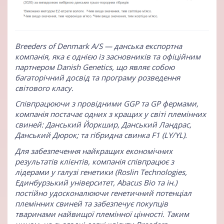
Breeders of Denmark A/S
— данська експортна
компанія, яка є однією із засновників та офіційним
партнером Danish Genetics, що являє собою
багаторічний досвід та програму розведення
світового класу.
Співпрацюючи з провідними GGP та GP фермами,
компанія постачає одних з кращих у світі племінних
свиней: Данський Йоркшир, Данський Ландрас,
Данський Дюрок; та гібридна свинка F1 (LY/YL).
Для забезпечення найкращих економічних
результатів клієнтів, компанія співпрацює з
лідерами у галузі генетики (Roslin Technologies,
Единбурзький університет, Abacus Bio та ін.)
постійно удосконалюючи генетичний потенціал
племінних свиней та забезпечує покупців
тваринами найвищої племінної цінності. Таким