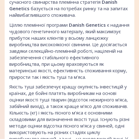
сучасного свинарства племінна стратегія
Danish
Genetics
базується на потребах ринку та на запитах
найвибагливішого споживача.
Ціллю племінної програми
Danish Genetics
є надання
чудового генетичного матеріалу, який максимізує
прибуток наших клієнтів у всьому ланцюжку
виробництва високоякісної свинини. Це досягається
завдяки селекційно-племінній роботі, націленій на
забезпечення стабільного ефективного
виробництва, при цьому враховуються як
материнські якості, ефективність споживання корму,
прирости так і якість туші та м’яса.
Якість туші забезпечує кращу окупність інвестицій у
країнах, де бойні платять виробникам на основі
оцінки якості туші тварин (відсоток нежирного м’яса,
забійний вихід), а також краще м’ясо для споживачів.
Кількість (кг) і якість пісного м’яса є основними
складовими для визначення якості туші. Існують різні
методи оцінки відсотка пісного м’яса у свиней, одні
використовують на різних стадіях циклу
виробництва свиней, а інші – на охолодженій туші. У