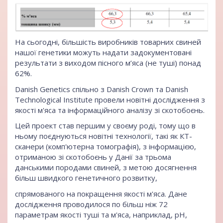
На сьогодні, більшість виробників товарних свиней
нашої генетики можуть надати задокументовані
результати з виходом пісного м’яса (не туші) понад
62%.
Danish Genetics спільно з Danish Crown та Danish
Technological Institute провели новітні дослідження з
якості м'яса та інформаційного аналізу зі скотобоєнь.
Цей проект став першим у своєму роді, тому що в
ньому поєднуються новітні технології, такі як КT-
сканери (комп'ютерна томографія), з інформацією,
отриманою зі скотобоєнь у Данії за трьома
данськими породами свиней, з метою досягнення
більш швидкого генетичного розвитку,
спрямованого на покращення якості м'яса. Дане
дослідження проводилося по більш ніж 72
параметрам якості туші та м'яса, наприклад, pH,