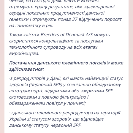
чином, на сьогодні деякі клієнти Breeders
отримують кращі результати, ніж задекларовані
середні показники продуктивності данської
генетики і отримують понад 37 відлучених поросят
на свиноматку в рік.
Також клієнти Breeders of Denmark A/S можуть
скористатися консультаціями та послугами
технологічного супроводу на всіх етапах
виробництва.
Постачання данського племінного поголів’я може
здійснюватися:
·з репродукторів у Данії, які мають найвищий статус
здоров’я (Червоний SPF) у спеціально обладнаному
автотранспорті: відкритими або закритими SPF
скотовозами з повною фільтрацією і
обеззараженням повітря у причепі;
·з данського племінного репродуктора на території
України зі статусом здоров’я, що відповідає
данському статусу Червоний SPF.