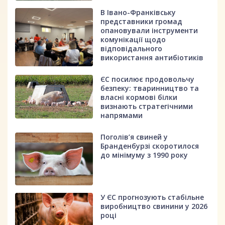
В Івано-Франківську
представники громад
опановували інструменти
комунікації щодо
відповідального
використання антибіотиків
ЄС посилює продовольчу
безпеку: тваринництво та
власні кормові білки
визнають стратегічними
напрямами
Поголів’я свиней у
Бранденбурзі скоротилося
до мінімуму з 1990 року
У ЄС прогнозують стабільне
виробництво свинини у 2026
році