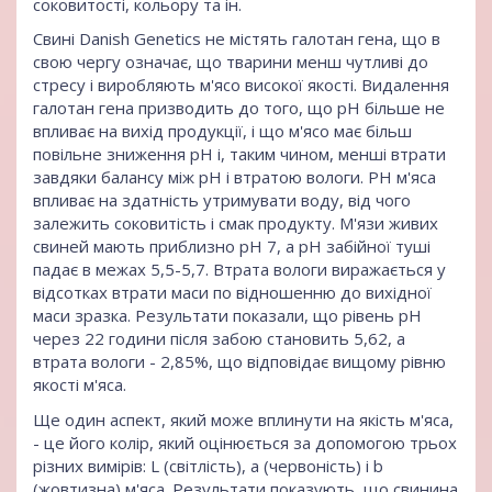
соковитості, кольору та ін.
Свині Danish Genetics не містять галотан гена, що в
свою чергу означає, що тварини менш чутливі до
стресу і виробляють м'ясо високої якості. Видалення
галотан гена призводить до того, що pH більше не
впливає на вихід продукції, і що м'ясо має більш
повільне зниження pH і, таким чином, менші втрати
завдяки балансу між pH і втратою вологи. PH м'яса
впливає на здатність утримувати воду, від чого
залежить соковитість і смак продукту. М'язи живих
свиней мають приблизно pH 7, а pH забійної туші
падає в межах 5,5-5,7. Втрата вологи виражається у
відсотках втрати маси по відношенню до вихідної
маси зразка. Результати показали, що рівень pH
через 22 години після забою становить 5,62, а
втрата вологи - 2,85%, що відповідає вищому рівню
якості м'яса.
Ще один аспект, який може вплинути на якість м'яса,
- це його колір, який оцінюється за допомогою трьох
різних вимірів: L (світлість), a (червоність) і b
(жовтизна) м'яса. Результати показують, що свинина