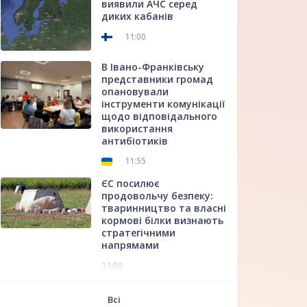
виявили АЧС серед
диких кабанів
11:00
В Івано-Франківську
представники громад
опановували
інструменти комунікації
щодо відповідального
використання
антибіотиків
11:55
ЄС посилює
продовольчу безпеку:
тваринництво та власні
кормові білки визнають
стратегічними
напрямами
11:00
f
Всі