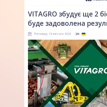
VITAGRO збудує ще 2 б
буде задоволена резул
Пʼятниця, 14 лютого 2025