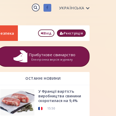
УКРАЇНСЬКА
безпека
Вхід
Реєстріція
Прибуткове свинарство
Електронна версія журналу
ОСТАННІ НОВИНИ
У Франції вартість
виробництва свинини
скоротилася на 9,4%
15:50