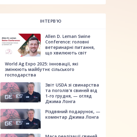
ІНТЕРВ'Ю
Allen D. Leman Swine
Conference: головні
ветеринарні питання,
що хвилюють світ
World Ag Expo 2025: інновації, які
змінюють майбутнє сільського
господарства
Звіт USDA зі свинарства
та поголів'я свиней від
1-го грудня, — огляд
Джима Лонга
Різдвяний подарунок, —
коментар Джима Лонга
Маса реалізації свиней