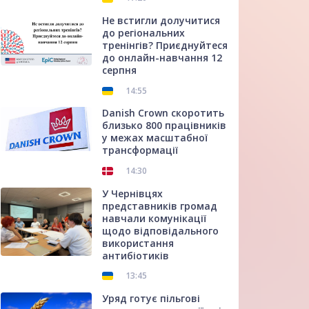
Не встигли долучитися
до регіональних
тренінгів? Приєднуйтеся
до онлайн-навчання 12
серпня
14:55
Danish Crown скоротить
близько 800 працівників
у межах масштабної
трансформації
14:30
У Чернівцях
представників громад
навчали комунікації
щодо відповідального
використання
антибіотиків
13:45
Уряд готує пільгові