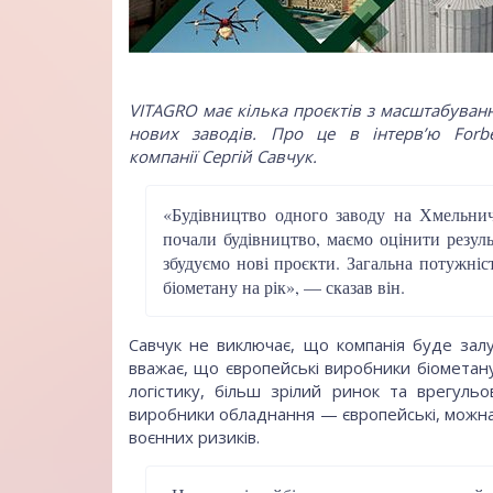
VITAGRO має кілька проєктів з масштабуван
нових заводів. Про це в інтервʼю Forbe
компанії Сергій Савчук.
«Будівництво одного заводу на Хмельни
почали будівництво, маємо оцінити резул
збудуємо нові проєкти. Загальна потужніс
біометану на рік», — сказав він.
Савчук не виключає, що компанія буде залуч
вважає, що європейські виробники біометан
логістику, більш зрілий ринок та врегуль
виробники обладнання — європейські, можна
воєнних ризиків.