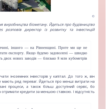
©
ня виробництва біометану. Йдеться про будівництво
s розповів директор із розвитку та інвестицій
ччині, іншого — на Рівненщині. Проте ми ще не
ьтати експорту. Якщо будемо задоволені — швидко
ть двох нових заводів — близько 8 млн кубометрів
ати іноземних інвесторів у капітал. До того ж, він
у мають ряд переваг. Йдеться про менші витрати на
овані процеси, а також більш доступний сервіс, бо
 отримати кредити за меншою ставкою. І відсутність