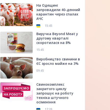
На Одещині
запровадили 40-денний
карантин через спалах
АЧС
15:45
Виручка Beyond Meat у
другому кварталі
скоротилася на 8%
15:45
Виробництво свинини в
ЄС зросло майже на 3%
09:45
Свинокомплекс
закритого циклу
запрошує на роботу
техніка штучного
осіменіння
17:20