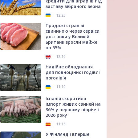
кредити для аграріїв під
заставу зібраного зерна
12:25
Продажі страв зі
свининою через сервіси
доставки у Великій
Британії зросли майже
на 55%
12:10
Надійне обладнання
для повноцінної годівлі
поголів'я
11:10
Іспанія скоротила
імпорт живих свиней на
36% у першому півріччі
2026 року
11:15
У Фінляндії вперше