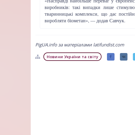
«Насправді найбільше переваг у європейс
виробників: такі випадки лише стимул
тваринницькі комплекси, що дає постійн
виробляти біометан», — додав Савчук.
PigUA.info за матеріалами latifundist.com
Новини України та світу