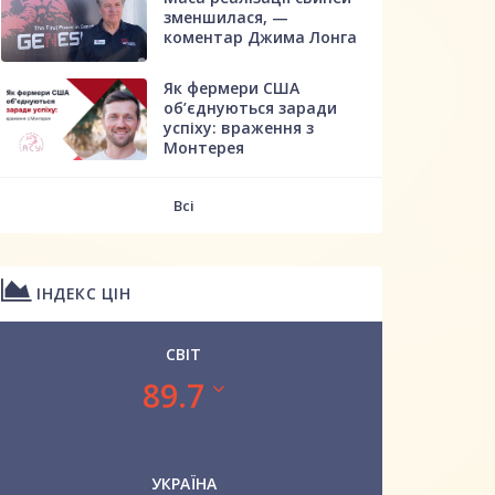
зменшилася, —
коментар Джима Лонга
Як фермери США
об’єднуються заради
успіху: враження з
Монтерея
Всі
ІНДЕКС ЦІН
СВІТ
89.7
УКРАЇНА