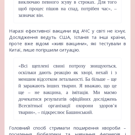
виключаю певного зсуву в строках. Для того
щоб процес пішов на спад, потрібен час», –
зазначає він.
Наразі ефективної вакцини від АЧС у світі не існує.
Дослідження ведуть США, Іспанія та інші країни,
проте вже відомі «живі вакцини», які тестували в
Китаї, лише погіршили ситуацію.
«Всі щеплені свині потроху знищуються,
оскільки дають реакцію як хворі, нехай і з
меншим відсотком летальності. Ба більше – ще
й заражають інших тварин. Я вважаю, що це
ще ‒ не вакцина, а імітація. Ми маємо
дочекатися результатів офіційних досліджень
Всесвітньої організації охорони здоров’я
тварин», – підкреслює Башинський.
Головний спосіб стримати поширення хвороби –
посилення біобезпеки та навчання фермерів і