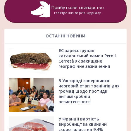
Прибуткове свинарство
Електронна версія журналу
ОСТАННІ НОВИНИ
ЄС зареєстрував
каталонський хамон Pernil
Cerretà як захищене
географічне зазначення
В Ужгороді завершився
черговий етап тренінгів для
громад щодо протидії
антимікробній
резистентності
У Франції вартість
виробництва свинини
скоротилася на 9,4%