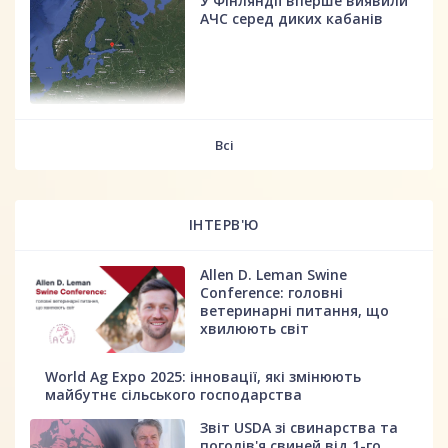
У Фінляндії вперше виявили
АЧС серед диких кабанів
fff
Всі
ІНТЕРВ'Ю
Allen D. Leman Swine
Conference: головні
ветеринарні питання, що
хвилюють світ
World Ag Expo 2025: інновації, які змінюють
майбутнє сільського господарства
Звіт USDA зі свинарства та
поголів'я свиней від 1-го