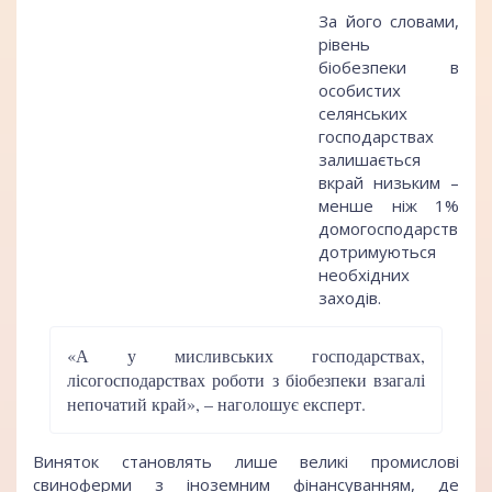
За його словами,
рівень
біобезпеки в
особистих
селянських
господарствах
залишається
вкрай низьким –
менше ніж 1%
домогосподарств
дотримуються
необхідних
заходів.
«А у мисливських господарствах,
лісогосподарствах роботи з біобезпеки взагалі
непочатий край», – наголошує експерт.
Виняток становлять лише великі промислові
свиноферми з іноземним фінансуванням, де