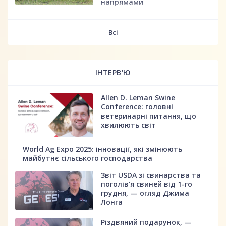
напрямами
fff
Всі
ІНТЕРВ'Ю
Allen D. Leman Swine
Conference: головні
ветеринарні питання, що
хвилюють світ
World Ag Expo 2025: інновації, які змінюють
майбутнє сільського господарства
Звіт USDA зі свинарства та
поголів'я свиней від 1-го
грудня, — огляд Джима
Лонга
Різдвяний подарунок, —