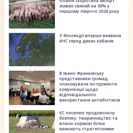
Іспанія скоротила імпорт
живих свиней на 36% у
першому півріччі 2026 року
У Фінляндії вперше виявили
АЧС серед диких кабанів
В Івано-Франківську
представники громад
опановували інструменти
комунікації щодо
відповідального
використання антибіотиків
ЄС посилює продовольчу
безпеку: тваринництво та
власні кормові білки
визнають стратегічними