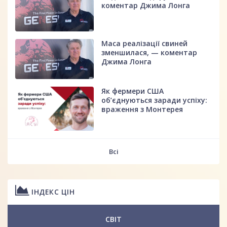
коментар Джима Лонга
Маса реалізації свиней
зменшилася, — коментар
Джима Лонга
Як фермери США
об’єднуються заради успіху:
враження з Монтерея
Всі
ІНДЕКС ЦІН
СВІТ